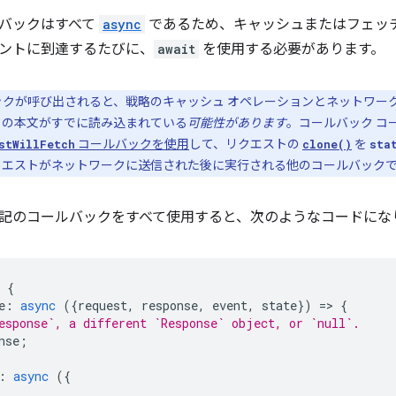
バックはすべて
async
であるため、キャッシュまたはフェッチ
ントに到達するたびに、
await
を使用する必要があります。
クが呼び出されると、戦略のキャッシュ オペレーションとネットワーク
の本文がすでに読み込まれている
可能性があります
。コールバック コ
コールバックを使用
して、リクエストの
を
stWillFetch
clone()
sta
クエストがネットワークに送信された後に実行される他のコールバック
記のコールバックをすべて使用すると、次のようなコードにな
{
e
:
async
({
request
,
response
,
event
,
state
})
=
>
{
esponse`, a different `Response` object, or `null`.
nse
;
:
async
({