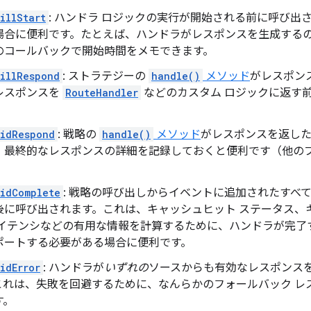
illStart
: ハンドラ ロジックの実行が開始される前に呼び出
場合に便利です。たとえば、ハンドラがレスポンスを生成する
のコールバックで開始時間をメモできます。
illRespond
: ストラテジーの
handle()
メソッド
がレスポン
レスポンスを
RouteHandler
などのカスタム ロジックに返す
。
DidRespond
: 戦略の
handle()
メソッド
がレスポンスを返し
、最終的なレスポンスの詳細を記録しておくと便利です（他の
idComplete
: 戦略の呼び出しからイベントに追加されたすべ
後に呼び出されます。これは、キャッシュヒット ステータス、
レイテンシなどの有用な情報を計算するために、ハンドラが完了
ポートする必要がある場合に便利です。
idError
: ハンドラが
いずれの
ソースからも有効なレスポンス
これは、失敗を回避するために、なんらかのフォールバック レ
す。