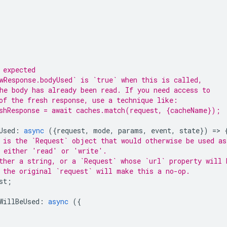
 expected
wResponse.bodyUsed` is `true` when this is called,
he body has already been read. If you need access to
of the fresh response, use a technique like:
shResponse = await caches.match(request, {cacheName});
Used
:
async
({
request
,
mode
,
params
,
event
,
state
})
=
>
 is the `Request` object that would otherwise be used as
 either 'read' or 'write'.
ther a string, or a `Request` whose `url` property will 
 the original `request` will make this a no-op.
st
;
WillBeUsed
:
async
({