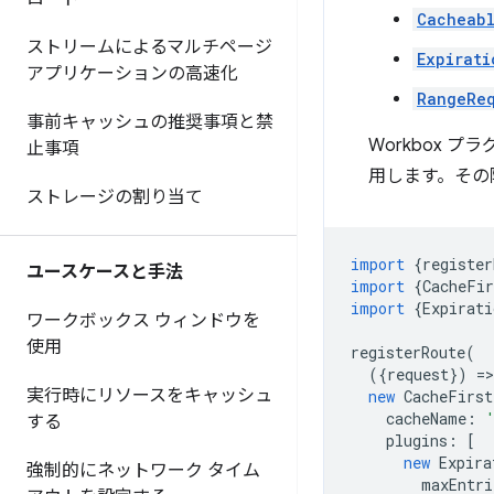
Cacheab
ストリームによるマルチページ
Expirati
アプリケーションの高速化
RangeReq
事前キャッシュの推奨事項と禁
Workbox
止事項
用します。その
ストレージの割り当て
import
{
register
ユースケースと手法
import
{
CacheFir
import
{
Expirati
ワークボックス ウィンドウを
使用
registerRoute
(
({
request
})
=
>
実行時にリソースをキャッシュ
new
CacheFirst
cacheName
:
する
plugins
:
[
new
Expira
強制的にネットワーク タイム
maxEntri