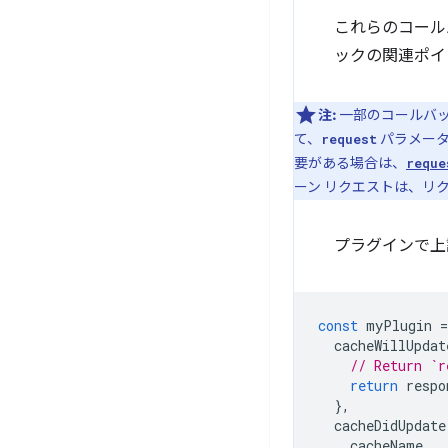
これらのコール
ックの関連ポイ
注:
一部のコールバッ
て、
パラメータ
request
要がある場合は、
reque
ーン リクエストは、リ
プラグインで上
const
myPlugin
=
cacheWillUpdat
// Return `r
return
respo
},
cacheDidUpdate
cacheName
,