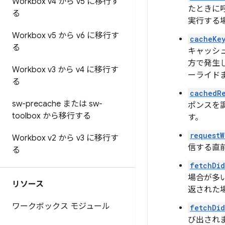
Workbox v4 から v5 に移行す
たときに
る
実行する
Workbox v5 から v6 に移行す
cacheKe
る
キャッシ
方で発生し
Workbox v3 から v4 に移行す
ーライド
る
cachedRe
sw-precache または sw-
ポンスを
toolbox から移行する
す。
requestW
Workbox v2 から v3 に移行す
信する直
る
fetchDid
場合が多
リソース
返された
ワークボックス モジュール
fetchDi
び出され