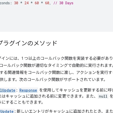
conds
:
30
*
24
*
60
*
60
,
// 30 Days
プラグインのメソッド
プラグインには、1 つ以上のコールバック関数を実装する必要があります
コールバック関数が適切なタイミングで自動的に実行されます
する関連情報をコールバック関数に渡し、アクションを実行す
供します。次のコールバック関数がサポートされています。
lUpdate
:
Response
を使用してキャッシュを更新する前に呼
スはキャッシュに追加される前に変更できます。また、
null
を
うにすることもできます。
dUpdate
: 新しいエントリがキャッシュに追加されたとき、ま