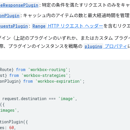
leResponsePlugin
: 特定の条件を満たすリクエストのみをキ
onPlugin
: キャッシュ内のアイテムの数と最大経過時間を管理
uestsPlugin
:
Range
HTTP リクエスト ヘッダー
を含むリク
 プラグイン（上記のプラグインのいずれか、またはカスタム プラ
際、プラグインのインスタンスを戦略の
plugins
プロパティ
Route
}
from
'workbox-routing'
;
st
}
from
'workbox-strategies'
;
onPlugin
}
from
'workbox-expiration'
;
request
.
destination
===
'image'
,
({
'images'
,
tionPlugin
({
es
:
60
,