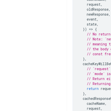
request
,
oldResponse
,
newResponse
,
event
,
state
,
})
=
>
{
// No return
// Note: `ne
// meaning t
// the body 
// const fre
},
cacheKeyWillBe
// `request`
// `mode` is
// Return ei
// Returning
return
reque
},
cachedResponse
cacheName
,
request
,