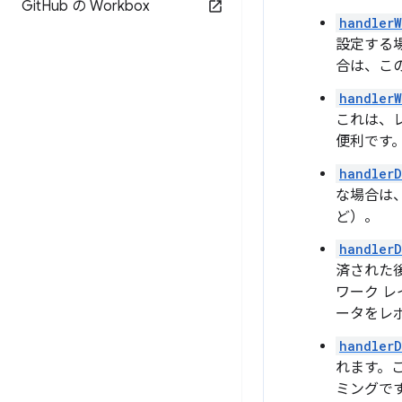
Git
Hub の Workbox
handlerW
設定する
合は、こ
handlerW
これは、
便利です
handler
な場合は
ど）。
handlerD
済された
ワーク 
ータをレ
handlerD
れます。
ミングで