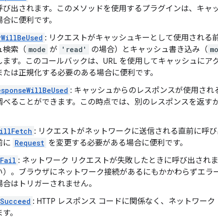
呼び出されます。このメソッドを使用するプラグインは、キャ
場合に便利です。
yWillBeUsed
: リクエストがキャッシュキーとして使用される
ュ検索（
mode
が
'read'
の場合）とキャッシュ書き込み（
m
ます。このコールバックは、URL を使用してキャッシュにアク
または正規化する必要のある場合に便利です。
sponseWillBeUsed
: キャッシュからのレスポンスが使用さ
調べることができます。この時点では、別のレスポンスを返す
illFetch
: リクエストがネットワークに送信される直前に呼
前に
Request
を変更する必要がある場合に便利です。
Fail
: ネットワーク リクエストが失敗したときに呼び出され
い）。ブラウザにネットワーク接続があるにもかかわらずエラ
場合はトリガーされません。
dSucceed
: HTTP レスポンス コードに関係なく、ネットワー
ます。