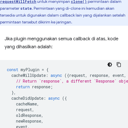
untuk menyimpan
permintaan dalam
requestWillFetch
clone()
parameter
. Permintaan yang di-clone ini kemudian akan
state
tersedia untuk digunakan dalam callback lain yang dijalankan setelah
permintaan tersebut dikirim ke jaringan.
Jika plugin menggunakan semua callback di atas, kode
yang dihasilkan adalah:
const
myPlugin
=
{
cacheWillUpdate
:
async
({
request
,
response
,
event
,
// Return `response`, a different `Response` obj
return
response
;
},
cacheDidUpdate
:
async
({
cacheName
,
request
,
oldResponse
,
newResponse
,
event
,