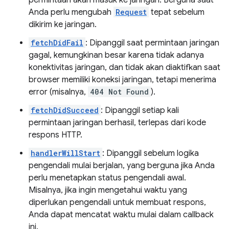
permintaan akan masuk ke jaringan. Berguna saat
Anda perlu mengubah
Request
tepat sebelum
dikirim ke jaringan.
fetchDidFail
: Dipanggil saat permintaan jaringan
gagal, kemungkinan besar karena tidak adanya
konektivitas jaringan, dan tidak akan diaktifkan saat
browser memiliki koneksi jaringan, tetapi menerima
error (misalnya,
404 Not Found
).
fetchDidSucceed
: Dipanggil setiap kali
permintaan jaringan berhasil, terlepas dari kode
respons HTTP.
handlerWillStart
: Dipanggil sebelum logika
pengendali mulai berjalan, yang berguna jika Anda
perlu menetapkan status pengendali awal.
Misalnya, jika ingin mengetahui waktu yang
diperlukan pengendali untuk membuat respons,
Anda dapat mencatat waktu mulai dalam callback
ini.