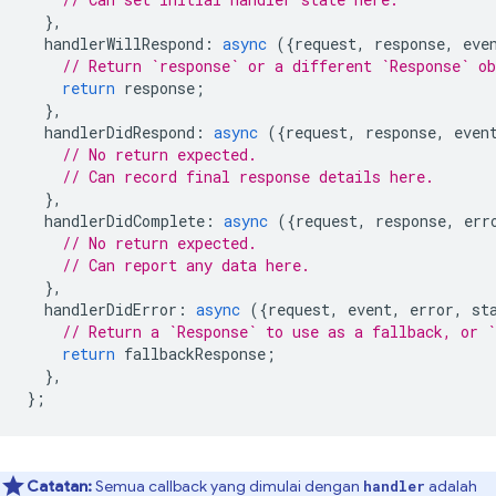
},
handlerWillRespond
:
async
({
request
,
response
,
eve
// Return `response` or a different `Response` o
return
response
;
},
handlerDidRespond
:
async
({
request
,
response
,
even
// No return expected.
// Can record final response details here.
},
handlerDidComplete
:
async
({
request
,
response
,
err
// No return expected.
// Can report any data here.
},
handlerDidError
:
async
({
request
,
event
,
error
,
st
// Return a `Response` to use as a fallback, or `
return
fallbackResponse
;
},
};
Catatan:
Semua callback yang dimulai dengan
adalah
handler