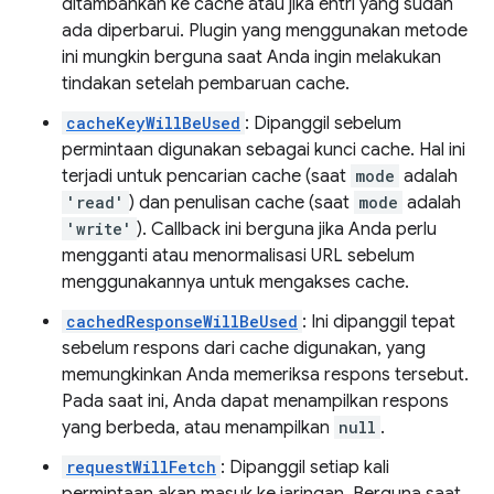
ditambahkan ke cache atau jika entri yang sudah
ada diperbarui. Plugin yang menggunakan metode
ini mungkin berguna saat Anda ingin melakukan
tindakan setelah pembaruan cache.
cacheKeyWillBeUsed
: Dipanggil sebelum
permintaan digunakan sebagai kunci cache. Hal ini
terjadi untuk pencarian cache (saat
mode
adalah
'read'
) dan penulisan cache (saat
mode
adalah
'write'
). Callback ini berguna jika Anda perlu
mengganti atau menormalisasi URL sebelum
menggunakannya untuk mengakses cache.
cachedResponseWillBeUsed
: Ini dipanggil tepat
sebelum respons dari cache digunakan, yang
memungkinkan Anda memeriksa respons tersebut.
Pada saat ini, Anda dapat menampilkan respons
yang berbeda, atau menampilkan
null
.
requestWillFetch
: Dipanggil setiap kali