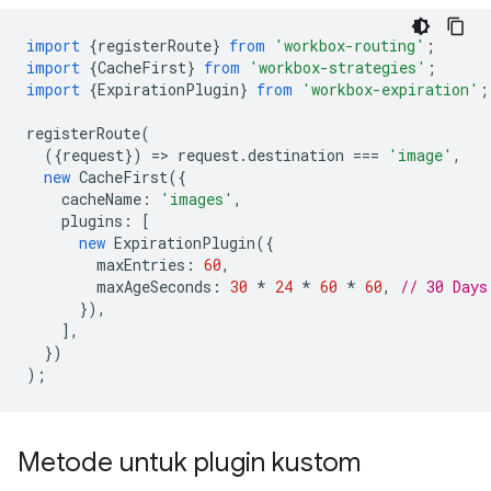
import
{
registerRoute
}
from
'workbox-routing'
;
import
{
CacheFirst
}
from
'workbox-strategies'
;
import
{
ExpirationPlugin
}
from
'workbox-expiration'
;
registerRoute
(
({
request
})
=
>
request
.
destination
===
'image'
,
new
CacheFirst
({
cacheName
:
'images'
,
plugins
:
[
new
ExpirationPlugin
({
maxEntries
:
60
,
maxAgeSeconds
:
30
*
24
*
60
*
60
,
// 30 Days
}),
],
})
);
Metode untuk plugin kustom