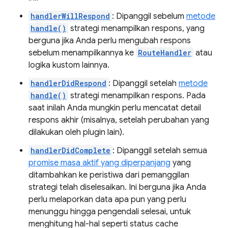
handlerWillRespond
: Dipanggil sebelum
metode
handle()
strategi menampilkan respons, yang
berguna jika Anda perlu mengubah respons
sebelum menampilkannya ke
RouteHandler
atau
logika kustom lainnya.
handlerDidRespond
: Dipanggil setelah
metode
handle()
strategi menampilkan respons. Pada
saat inilah Anda mungkin perlu mencatat detail
respons akhir (misalnya, setelah perubahan yang
dilakukan oleh plugin lain).
handlerDidComplete
: Dipanggil setelah semua
promise masa aktif yang diperpanjang
yang
ditambahkan ke peristiwa dari pemanggilan
strategi telah diselesaikan. Ini berguna jika Anda
perlu melaporkan data apa pun yang perlu
menunggu hingga pengendali selesai, untuk
menghitung hal-hal seperti status cache