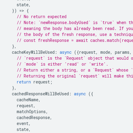
state
,
})
=
>
{
// No return expected
// Note: `newResponse.bodyUsed` is `true` when t
// meaning the body has already been read. If yo
// the body of the fresh response, use a techniq
// const freshResponse = await caches.match(requ
},
cacheKeyWillBeUsed
:
async
({
request
,
mode
,
params
,
// `request` is the `Request` object that would 
// `mode` is either 'read' or 'write'.
// Return either a string, or a `Request` whose `
// Returning the original `request` will make th
return
request
;
},
cachedResponseWillBeUsed
:
async
({
cacheName
,
request
,
matchOptions
,
cachedResponse
,
event
,
state
,