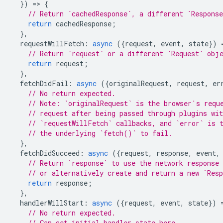
})
=
>
{
// Return `cachedResponse`, a different `Respons
return
cachedResponse
;
},
requestWillFetch
:
async
({
request
,
event
,
state
})
// Return `request` or a different `Request` obj
return
request
;
},
fetchDidFail
:
async
({
originalRequest
,
request
,
er
// No return expected.
// Note: `originalRequest` is the browser's requ
// request after being passed through plugins wit
// `requestWillFetch` callbacks, and `error` is 
// the underlying `fetch()` to fail.
},
fetchDidSucceed
:
async
({
request
,
response
,
event
,
// Return `response` to use the network response 
// or alternatively create and return a new `Res
return
response
;
},
handlerWillStart
:
async
({
request
,
event
,
state
})
// No return expected.
// Can set initial handler state here.