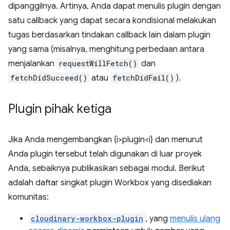
dipanggilnya. Artinya, Anda dapat menulis plugin dengan
satu callback yang dapat secara kondisional melakukan
tugas berdasarkan tindakan callback lain dalam plugin
yang sama (misalnya, menghitung perbedaan antara
menjalankan
requestWillFetch()
dan
fetchDidSucceed()
atau
fetchDidFail()
).
Plugin pihak ketiga
Jika Anda mengembangkan {i>plugin<i} dan menurut
Anda plugin tersebut telah digunakan di luar proyek
Anda, sebaiknya publikasikan sebagai modul. Berikut
adalah daftar singkat plugin Workbox yang disediakan
komunitas:
cloudinary-workbox-plugin
, yang
menulis ulang