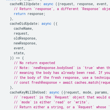
cacheWillUpdate
:
async
({
request
,
response
,
event
,
// Return `response`, a different `Response` obj
return
response
;
},
cacheDidUpdate
:
async
({
cacheName
,
request
,
oldResponse
,
newResponse
,
event
,
state
,
})
=
>
{
// No return expected
// Note: `newResponse.bodyUsed` is `true` when t
// meaning the body has already been read. If yo
// the body of the fresh response, use a techniq
// const freshResponse = await caches.match(requ
},
cacheKeyWillBeUsed
:
async
({
request
,
mode
,
params
,
// `request` is the `Request` object that would 
// `mode` is either 'read' or 'write'.
// Return either a string, or a `Request` whose `