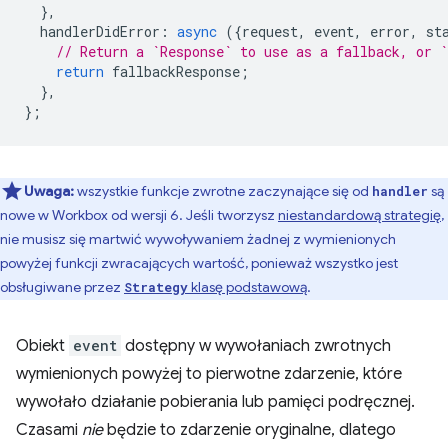
},
handlerDidError
:
async
({
request
,
event
,
error
,
st
// Return a `Response` to use as a fallback, or `
return
fallbackResponse
;
},
};
Uwaga:
wszystkie funkcje zwrotne zaczynające się od
są
handler
nowe w Workbox od wersji 6. Jeśli tworzysz
niestandardową strategię
,
nie musisz się martwić wywoływaniem żadnej z wymienionych
powyżej funkcji zwracających wartość, ponieważ wszystko jest
obsługiwane przez
klasę podstawową
.
Strategy
Obiekt
event
dostępny w wywołaniach zwrotnych
wymienionych powyżej to pierwotne zdarzenie, które
wywołało działanie pobierania lub pamięci podręcznej.
Czasami
nie
będzie to zdarzenie oryginalne, dlatego