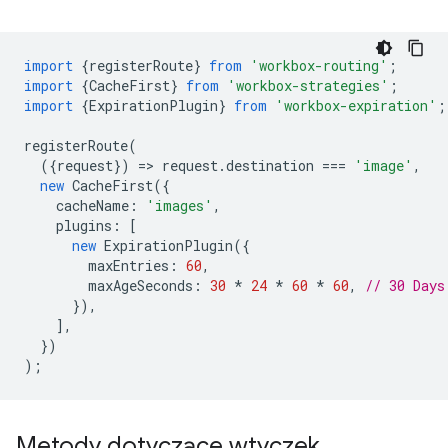
import
{
registerRoute
}
from
'workbox-routing'
;
import
{
CacheFirst
}
from
'workbox-strategies'
;
import
{
ExpirationPlugin
}
from
'workbox-expiration'
;
registerRoute
(
({
request
})
=
>
request
.
destination
===
'image'
,
new
CacheFirst
({
cacheName
:
'images'
,
plugins
:
[
new
ExpirationPlugin
({
maxEntries
:
60
,
maxAgeSeconds
:
30
*
24
*
60
*
60
,
// 30 Days
}),
],
})
);
Metody dotyczące wtyczek