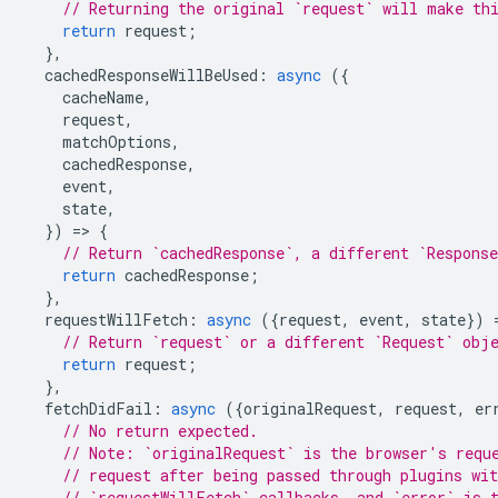
// Returning the original `request` will make th
return
request
;
},
cachedResponseWillBeUsed
:
async
({
cacheName
,
request
,
matchOptions
,
cachedResponse
,
event
,
state
,
})
=
>
{
// Return `cachedResponse`, a different `Respons
return
cachedResponse
;
},
requestWillFetch
:
async
({
request
,
event
,
state
})
// Return `request` or a different `Request` obj
return
request
;
},
fetchDidFail
:
async
({
originalRequest
,
request
,
er
// No return expected.
// Note: `originalRequest` is the browser's requ
// request after being passed through plugins wit
// `requestWillFetch` callbacks, and `error` is 