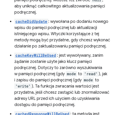
pamięci podręcznej. Możesz też zwrócić
,
aby uniknąć całkowitego aktualizowania pamięci
podręcznej.
cacheDidUpdate
: wywołana po dodaniu nowego
wpisu do pamięci podręcznej lub aktualizacji
istniejącego wpisu. Wtyczki korzystające z tej
metody mogą być przydatne, gdy chcesz wykonać
działanie po zaktualizowaniu pamięci podręcznej.
cacheKeyWillBeUsed
: jest wywoływany, zanim
żądanie zostanie użyte jako klucz pamięci
podręcznej. Dotyczy to zarówno wyszukiwania
w pamięci podręcznej (gdy
mode
to
'read'
), jak
i zapisu do pamięci podręcznej (gdy
mode
to
'write'
). Ta funkcja zwracania wartości jest
przydatna, jeśli chcesz zastąpić lub znormalizować
adresy URL przed ich użyciem do uzyskiwania
dostępu do pamięci podręcznej.
cachedResponseWillBeUsed
: ta metoda jest