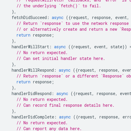
// the underlying `fetch()` to fail.
},
fetchDidSucceed
:
async
({
request
,
response
,
event
,
// Return `response` to use the network response 
// or alternatively create and return a new `Res
return
response
;
},
handlerWillStart
:
async
({
request
,
event
,
state
})
// No return expected.
// Can set initial handler state here.
},
handlerWillRespond
:
async
({
request
,
response
,
eve
// Return `response` or a different `Response` o
return
response
;
},
handlerDidRespond
:
async
({
request
,
response
,
even
// No return expected.
// Can record final response details here.
},
handlerDidComplete
:
async
({
request
,
response
,
err
// No return expected.
// Can report any data here.