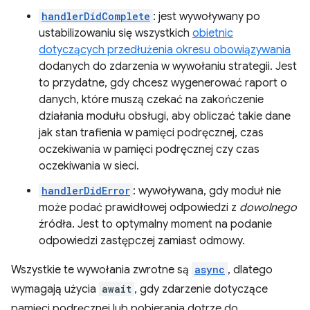
handlerDidComplete
: jest wywoływany po
ustabilizowaniu się wszystkich
obietnic
dotyczących przedłużenia okresu obowiązywania
dodanych do zdarzenia w wywołaniu strategii. Jest
to przydatne, gdy chcesz wygenerować raport o
danych, które muszą czekać na zakończenie
działania modułu obsługi, aby obliczać takie dane
jak stan trafienia w pamięci podręcznej, czas
oczekiwania w pamięci podręcznej czy czas
oczekiwania w sieci.
handlerDidError
: wywoływana, gdy moduł nie
może podać prawidłowej odpowiedzi z
dowolnego
źródła. Jest to optymalny moment na podanie
odpowiedzi zastępczej zamiast odmowy.
Wszystkie te wywołania zwrotne są
async
, dlatego
wymagają użycia
await
, gdy zdarzenie dotyczące
pamięci podręcznej lub pobierania dotrze do