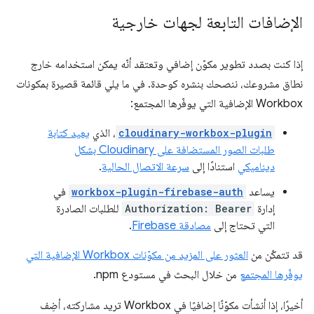
الإضافات التابعة لجهات خارجية
إذا كنت بصدد تطوير مكوّن إضافي وتعتقد أنّه يمكن استخدامه خارج
نطاق مشروعك، ننصحك بنشره كوحدة. في ما يلي قائمة قصيرة بمكونات
Workbox الإضافية التي يوفّرها المجتمع:
cloudinary-workbox-plugin
، الذي
يعيد كتابة
طلبات الصور المستضافة على Cloudinary بشكل
ديناميكي
استنادًا إلى
سرعة الاتصال الحالية
.
يساعد
workbox-plugin-firebase-auth
في
إدارة
Authorization: Bearer
للطلبات الصادرة
التي تحتاج إلى
مصادقة Firebase
.
قد تتمكّن من
العثور على المزيد من مكوّنات Workbox الإضافية التي
يوفّرها المجتمع
من خلال البحث في مستودع npm.
أخيرًا، إذا أنشأت مكوّنًا إضافيًا في Workbox تريد مشاركته، أضِف