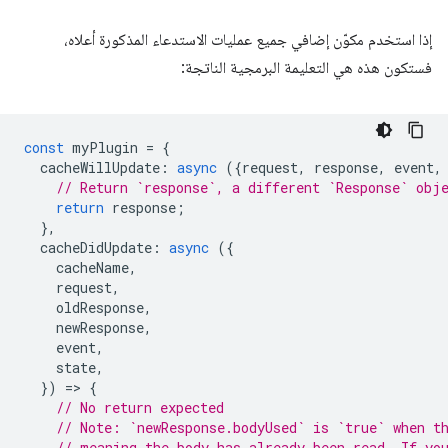
إذا استخدم مكوّن إضافي جميع عمليات الاستدعاء المذكورة أعلاه،
فستكون هذه هي التعليمة البرمجية الناتجة:
const
myPlugin
=
{
cacheWillUpdate
:
async
({
request
,
response
,
event
,
// Return `response`, a different `Response` obj
return
response
;
},
cacheDidUpdate
:
async
({
cacheName
,
request
,
oldResponse
,
newResponse
,
event
,
state
,
})
=
>
{
// No return expected
// Note: `newResponse.bodyUsed` is `true` when t
// meaning the body has already been read. If yo