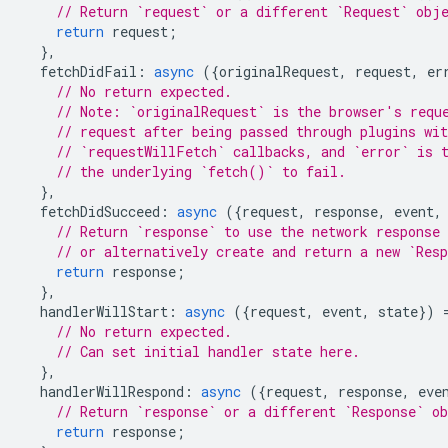
// Return `request` or a different `Request` obj
return
request
;
},
fetchDidFail
:
async
({
originalRequest
,
request
,
er
// No return expected.
// Note: `originalRequest` is the browser's requ
// request after being passed through plugins wit
// `requestWillFetch` callbacks, and `error` is 
// the underlying `fetch()` to fail.
},
fetchDidSucceed
:
async
({
request
,
response
,
event
,
// Return `response` to use the network response 
// or alternatively create and return a new `Res
return
response
;
},
handlerWillStart
:
async
({
request
,
event
,
state
})
// No return expected.
// Can set initial handler state here.
},
handlerWillRespond
:
async
({
request
,
response
,
eve
// Return `response` or a different `Response` o
return
response
;