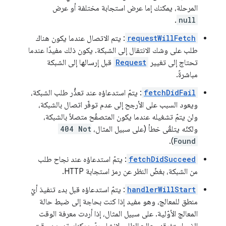
المرحلة، يمكنك إما عرض استجابة مختلفة أو عرض
.
null
requestWillFetch
: يتم الاتصال عندما يكون هناك
طلب على وشك الانتقال إلى الشبكة. يكون ذلك مفيدًا عندما
تحتاج إلى تغيير
Request
قبل إرسالها إلى الشبكة
مباشرةً.
fetchDidFail
: يتمّ استدعاؤه عند تعذُّر طلب الشبكة،
ويعود السبب على الأرجح إلى عدم توفّر اتصال بالشبكة،
ولن يتمّ تشغيله عندما يكون المتصفّح متصلاً بالشبكة،
ولكنّه يتلقّى خطأ (على سبيل المثال،
404 Not
).
Found
fetchDidSucceed
: يتمّ استدعاؤه عند نجاح طلب
من الشبكة، بغضّ النظر عن رمز استجابة HTTP.
handlerWillStart
: يتمّ استدعاؤه قبل بدء تنفيذ أيّ
منطق للمعالج، وهو مفيد إذا كنت بحاجة إلى ضبط حالة
المعالج الأوّلية. على سبيل المثال، إذا أردت معرفة الوقت