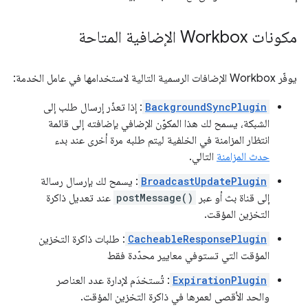
مكونات Workbox الإضافية المتاحة
يوفّر Workbox الإضافات الرسمية التالية لاستخدامها في عامل الخدمة:
BackgroundSyncPlugin
: إذا تعذّر إرسال طلب إلى
الشبكة، يسمح لك هذا المكوّن الإضافي بإضافته إلى قائمة
انتظار المزامنة في الخلفية ليتم طلبه مرة أخرى عند بدء
حدث المزامنة
التالي.
BroadcastUpdatePlugin
: يسمح لك بإرسال رسالة
إلى قناة بث أو عبر
postMessage()
عند تعديل ذاكرة
التخزين المؤقت.
CacheableResponsePlugin
: طلبات ذاكرة التخزين
المؤقت التي تستوفي معايير محدّدة فقط
ExpirationPlugin
: تُستخدَم لإدارة عدد العناصر
والحد الأقصى لعمرها في ذاكرة التخزين المؤقت.