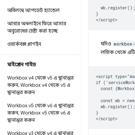
  wb.register();
অবিলম্বে আপডেট হ্যান্ডেল
}

আবার অনলাইনে ফিরে আসার
অনুরোধের চেষ্টা করা হচ্ছে
যদিও
workbox-
ওয়ার্কবক্স প্লাগইন
লজিক থেকে এটি
মাইগ্রেশন গাইড
<script type="mo
Workbox v4 থেকে v5 এ স্থানান্তর
if ('serviceWork
করুন
,
Workbox v4 থেকে v5 এ
  const {Workbox
স্থানান্তর করুন
  const wb = new
Workbox v5 থেকে v6 এ স্থানান্তর
  wb.register();
}

করুন
,
Workbox v5 থেকে v6 এ
স্থানান্তর করুন
Workbox v3 থেকে v4 এ স্থানান্তর