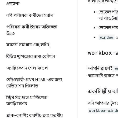
চালানোর উদ্দেশ্
প্রত্যাশা
ডেভেলপা
বগি পরিষেবা কর্মীদের সরান
আপডেটগুলিক
পরিষেবা কর্মী উন্নয়ন অভিজ্ঞতা
ডেভেলপারদ
উন্নত
window
এ
সমস্যা সমাধান এবং লগিং
workbox-
বিভিন্ন স্থাপত্যের জন্য কৌশল
অ্যাপ্লিকেশন শেল মডেল
আপনি প্রায়শই
w
আমদানি করতে পা
নেটওয়ার্ক-প্রথম HTML-এর জন্য
নেভিগেশন প্রিলোড
একটি স্থানীয় 
স্ট্রিম সহ দ্রুত মাল্টিপেজ
যদি আপনার টুল
অ্যাপ্লিকেশন
workbox-wind
প্রাক-ক্যাশিং করণীয় এবং করণীয়