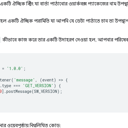
কটি ঐচ্ছিক স্ট্রিং যা বার্তা পাঠানোর ওয়ার্কবক্স প্যাকেজের নাম উপ
হল একটি ঐচ্ছিক পরামিতি যা আপনি যে ডেটা পাঠাতে চান তা উপস্থ
কীভাবে কাজ করে তার একটি উদাহরণ দেওয়া হল, আপনার পরিষেবা ক
=
'1.0.0'
;
tener
(
'message'
,
(
event
)
=
>
{
.
type
===
'GET_VERSION'
)
{
0
].
postMessage
(
SW_VERSION
);
 ওয়েবপৃষ্ঠায় নিম্নলিখিত কোড: