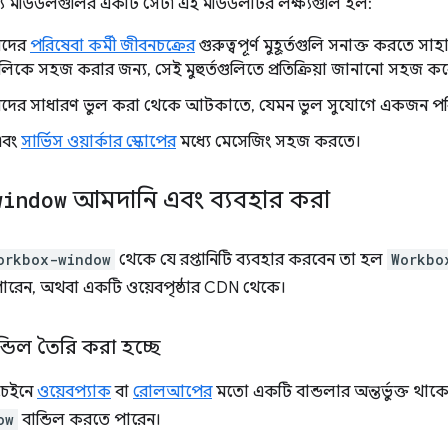
যে মডিউলগুলির একটি সেট৷ এই মডিউলটির লক্ষ্যগুলি হল:
রদের
পরিষেবা কর্মী জীবনচক্রের
গুরুত্বপূর্ণ মুহূর্তগুলি সনাক্ত করতে সা
ে সহজ করার জন্য, সেই মুহুর্তগুলিতে প্রতিক্রিয়া জানানো সহজ কর
ের সাধারণ ভুল করা থেকে আটকাতে, যেমন ভুল সুযোগে একজন পরিষেব
বং
সার্ভিস ওয়ার্কার স্কোপের
মধ্যে মেসেজিং সহজ করতে।
window
আমদানি এবং ব্যবহার করা
orkbox-window
থেকে যে রপ্তানিটি ব্যবহার করবেন তা হল
Workbo
রেন, অথবা একটি ওয়েবপৃষ্ঠার CDN থেকে।
বান্ডিল তৈরি করা হচ্ছে
চেইনে
ওয়েবপ্যাক
বা
রোলআপের
মতো একটি বান্ডলার অন্তর্ভুক্ত থাক
ow
বান্ডিল করতে পারেন।