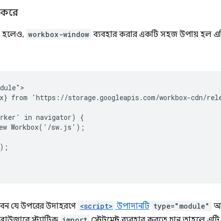
 করে
 না হলেও,
workbox-window
ব্যবহার করার একটি সহজ উপায় হল 
dule">

x} from 'https://storage.googleapis.com/workbox-cdn/rele
rker' in navigator) {

ew Workbox('/sw.js');

);

বেন যে উপরের উদাহরণে
<script>
উপাদানটি
type="module"
অ্
 ব্রাউজারে স্ট্যাটিক
import
স্টেটমেন্ট ব্যবহার করতে চান তাহলে এটি প