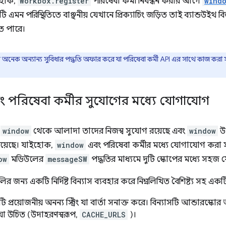
হোক,
Workbox.register
পরিষেবা কর্মী নিবন্ধন করার আগে
wind
টি এমন পরিস্থিতিতে বাঞ্ছনীয় যেখানে প্রিক্যাচিং জড়িত তাই ব্যান্ডউইথ বি
ে পারে।
ি অনেক অন্যান্য সুবিধার পদ্ধতি অফার করে যা পরিষেবা কর্মী API এর সাথে কাজ 
 পরিষেবা কর্মীর সুযোগের মধ্যে যোগাযোগ
র
window
থেকে আলাদা তাদের নিজস্ব সুযোগ রয়েছে এবং
window
উ
 রয়েছে। যাইহোক,
window
এবং পরিষেবা কর্মীর মধ্যে যোগাযোগ করা 
ow
মডিউলের
messageSW
পদ্ধতির মাধ্যমে দুটি স্কোপের মধ্যে সহজ
গুলির জন্য একটি নির্দিষ্ট বিন্যাস ব্যবহার করে নিম্নলিখিত বৈশিষ্ট্য সহ একটি 
 প্রয়োজনীয় অনন্য স্ট্রিং যা বার্তা সনাক্ত করে। বিন্যাসটি আন্ডারস্
়া উচিত (উদাহরণস্বরূপ,
CACHE_URLS
)।