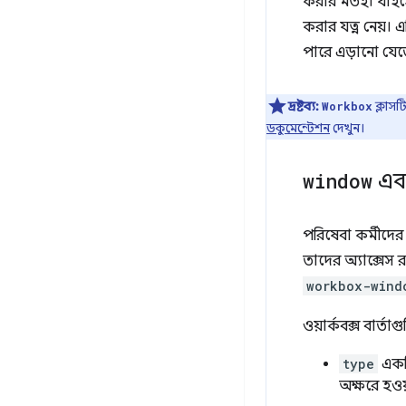
করার মতই। যাই
করার যত্ন নেয়। এ
পারে এড়ানো যেত
দ্রষ্টব্য:
ক্লাসট
Workbox
ডকুমেন্টেশন
দেখুন।
window
এবং
পরিষেবা কর্মীদে
তাদের অ্যাক্সেস
workbox-wind
ওয়ার্কবক্স বার্তা
type
একটি
অক্ষরে হওয