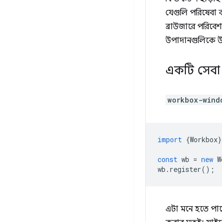
যেগুলি পরিষেবা 
ব্রাউজারে পরিবে
উপাদানগুলিকে উ
একটি সেবা ক
workbox-wind
import
{
Workbox
}
const
wb
=
new
W
wb
.
register
();
এটা মনে হতে পা