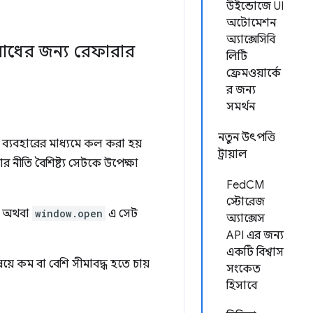
উইন্ডোজে UI
অটোমেশন
অ্যাক্সেসিবি
ধের জন্য রেফারার
লিটি
ফ্রেমওয়ার্কে
র জন্য
সমর্থন
নতুন উৎপত্তি
ন ব্যবহারের মাধ্যমে কল করা হয়
ট্রায়াল
 নীতি বৈশিষ্ট্য সেটকে উপেক্ষা
FedCM
স্টোরেজ
, অথবা
window.open
এ সেট
অ্যাক্সেস
API এর জন্য
একটি বিশ্বাস
়ে কম বা বেশি সীমাবদ্ধ হতে চায়
সংকেত
হিসাবে