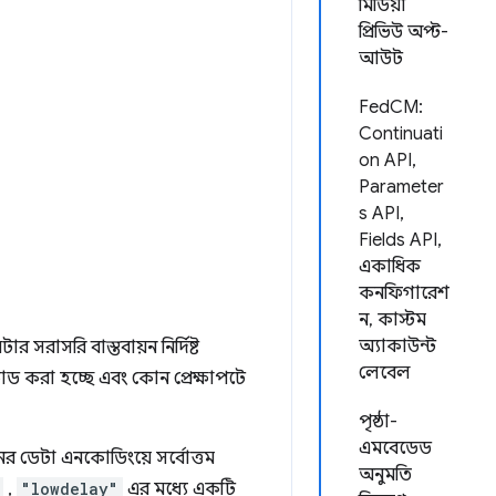
মিডিয়া
প্রিভিউ অপ্ট-
আউট
FedCM:
Continuati
on API,
Parameter
s API,
Fields API,
একাধিক
কনফিগারেশ
ন, কাস্টম
অ্যাকাউন্ট
টার সরাসরি বাস্তবায়ন নির্দিষ্ট
লেবেল
করা হচ্ছে এবং কোন প্রেক্ষাপটে
পৃষ্ঠা-
এমবেডেড
নের ডেটা এনকোডিংয়ে সর্বোত্তম
অনুমতি
,
"lowdelay"
এর মধ্যে একটি