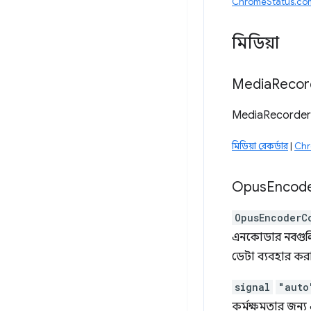
ChromeStatus.com এ
মিডিয়া
Media
Record
MediaRecorder স
মিডিয়া রেকর্ডার
|
Chr
Opus
Encod
OpusEncoderC
এনকোডার নবগুলি
ডেটা ব্যবহার করা 
signal
"auto
কর্মক্ষমতার জন