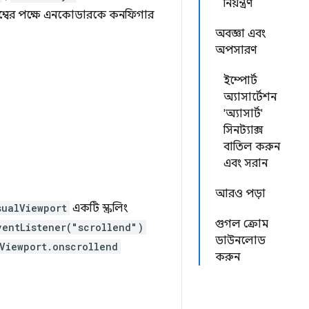
নিয়ন্ত্রণ
বিলম্বের পক্ষে এনকোডারকে কনফিগার
অবজ্ঞা এবং
অপসারণ
ইম্পোর্ট
অ্যাসার্টেশন
'অ্যাসার্ট'
সিনট্যাক্স
বাতিল করুন
এবং সরান
আরও পড়া
sualViewport
একটি স্ক্রলিং
গুগল ক্রোম
ventListener("scrollend")
ডাউনলোড
Viewport.onscrollend
করুন