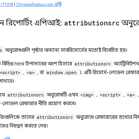
 #1171318
|
ChromeStatus.com এন্ট্রি
উশন রিপোর্টিং এপিআই:
attributionsrc
অনুরো
c
অনুরোধগুলি পৃষ্ঠার অন্যান্য সাবরিসোর্সের মতোই বিবেচিত হয়।
ে বিভিন্ন html উপাদানের অংশ হিসাবে
attributionsrc
অ্যাট্রিবিউশ
<script>
,
<a>
, বা
window.open
), এটি রিসোর্স-লেভেল রেফারার
াদানে।
াথে
attributionsrc
অনুরোধটি এখন
<img>
,
<script>
,
<a>
-লেভেল রেফারার নীতি প্রয়োগ করবে।
ুক্তিগুলিকে তাদের
attributionsrc
অনুরোধে রেফারারের তথ্যের বিষয
 নিয়ন্ত্রণ করতে দেয়।