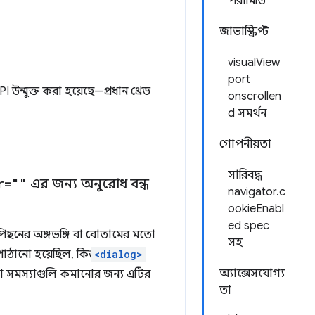
পরামিতি
জাভাস্ক্রিপ্ট
visualView
port
ন্মুক্ত করা হয়েছে—প্রধান থ্রেড
onscrollen
d সমর্থন
গোপনীয়তা
সারিবদ্ধ
r=""
এর জন্য অনুরোধ বন্ধ
navigator.c
ookieEnabl
ed spec
িছনের অঙ্গভঙ্গি বা বোতামের মতো
সহ
াঠানো হয়েছিল, কিন্তু
<dialog>
অ্যাক্সেসযোগ্য
া সমস্যাগুলি কমানোর জন্য এটির
তা