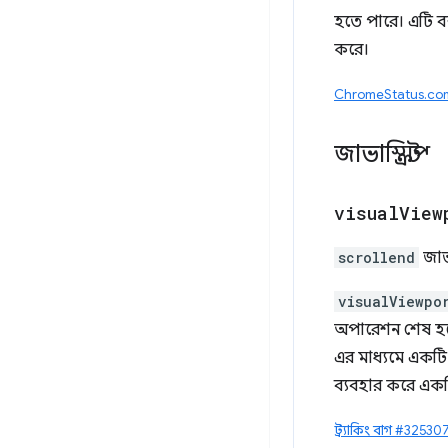
হতে পারে। এটি ব
করে।
ChromeStatus.com এ
জাভাস্ক্রিপ্ট
visual
View
scrollend
জাভা
visualViewpo
অপারেশন শেষ হল
এর মাধ্যমে একটি 
ব্যবহার করে একট
ট্র্যাকিং বাগ #3253