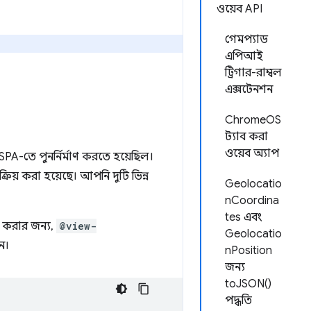
ওয়েব API
গেমপ্যাড
এপিআই
ট্রিগার-রাম্বল
এক্সটেনশন
ChromeOS
ট্যাব করা
ওয়েব অ্যাপ
A-তে পুনর্নির্মাণ করতে হয়েছিল।
িয় করা হয়েছে। আপনি দুটি ভিন্ন
Geolocatio
nCoordina
tes এবং
ি করার জন্য,
@view-
Geolocatio
ন।
nPosition
জন্য
toJSON()
পদ্ধতি