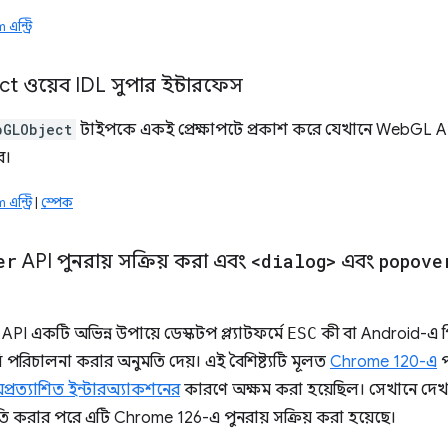
ন্ট্রি
t ওয়েব IDL সুপার ইন্টারফেস
bGLObject
টাইপকে একই প্রেক্ষাপটে প্রকাশ করে যেখানে WebGL API উ
র।
ন্ট্রি
|
স্পেক
er
API পুনরায় সক্রিয় করা এবং
<dialog>
এবং
popove
API একটি অভিন্ন উপায়ে ডেস্কটপ প্ল্যাটফর্মে
ESC
কী বা Android-এ প
ি পরিচালনা করার অনুমতি দেয়। এই বৈশিষ্ট্যটি মূলত
Chrome 120-এ
প
্রত্যাশিত ইন্টারঅ্যাকশনের
কারণে অক্ষম করা হয়েছিল। সেখানে দেখ
তি করার পরে এটি Chrome 126-এ পুনরায় সক্রিয় করা হয়েছে।