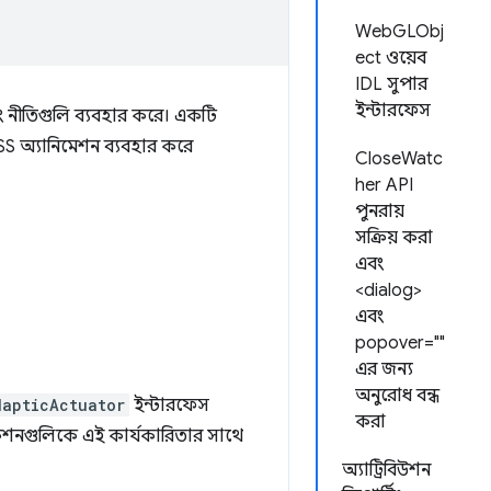
WebGLObj
ect ওয়েব
IDL সুপার
ইন্টারফেস
বং নীতিগুলি ব্যবহার করে। একটি
S অ্যানিমেশন ব্যবহার করে
CloseWatc
her API
পুনরায়
সক্রিয় করা
এবং
<dialog>
এবং
popover=""
এর জন্য
অনুরোধ বন্ধ
HapticActuator
ইন্টারফেস
করা
কেশনগুলিকে এই কার্যকারিতার সাথে
অ্যাট্রিবিউশন