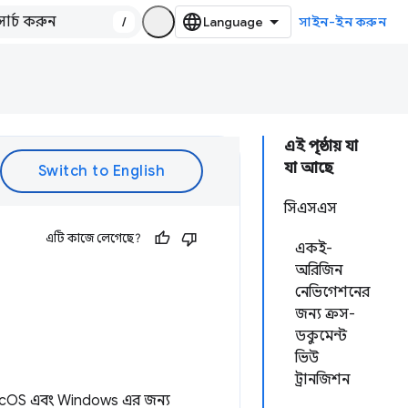
/
সাইন-ইন করুন
এই পৃষ্ঠায় যা
যা আছে
সিএসএস
এটি কাজে লেগেছে?
একই-
অরিজিন
নেভিগেশনের
জন্য ক্রস-
ডকুমেন্ট
ভিউ
ট্রানজিশন
, macOS এবং Windows এর জন্য