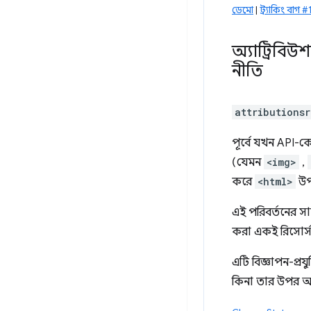
ডেমো
|
ট্র্যাকিং বাগ
অ্যাট্রিবি
নীতি
attributionsr
পূর্বে যখন API-ক
(যেমন
<img>
,
করে
<html>
উপ
এই পরিবর্তনের স
করা একই রিসোর্স
এটি বিজ্ঞাপন-প্রয
কিনা তার উপর আরও