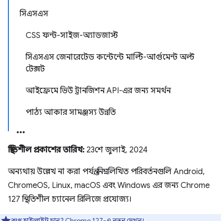
সিএসএস
CSS ফন্ট-সাইজ-অ্যাডজাস্ট
সিএসএস জেনারেটেড কন্টেন্টে মাল্টি-আর্গুমেন্ট অল্ট
টেক্সট
আইফ্রেমে ভিউ ট্রানজিশন API-এর জন্য সমর্থন
পাঠ্য আকার সামঞ্জস্য উন্নতি
স্থিতিশীল প্রকাশের তারিখ:
23শে জুলাই, 2024
অন্যথায় উল্লেখ না করা পর্যন্ত, নিম্নলিখিত পরিবর্তনগুলি Android,
ChromeOS, Linux, macOS এবং Windows এর জন্য Chrome
127 স্থিতিশীল চ্যানেল রিলিজে প্রযোজ্য।
শুধু হাইলাইট চান?
Chrome 127-এ নতুন
দেখুন।