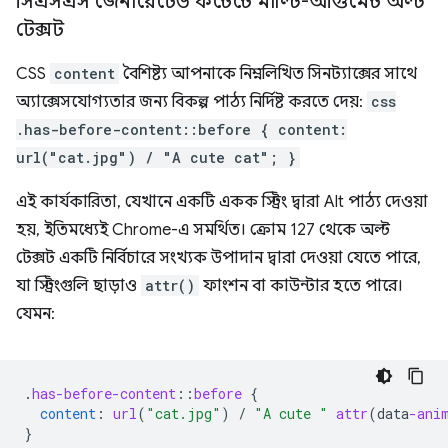
সিএসএস জেনারেটেড কন্টেন্টে মাল্টি-আর্গুমেন্ট অল্ট
টেক্সট
CSS
content
বৈশিষ্ট্য আপনাকে নিম্নলিখিত সিনট্যাক্সের সাথে
অ্যাক্সেসযোগ্যতার জন্য বিকল্প পাঠ্য নির্দিষ্ট করতে দেয়:
css
.has-before-content::before { content:
url("cat.jpg") / "A cute cat"; }
এই কার্যকারিতা, যেখানে একটি একক স্ট্রিং দ্বারা Alt পাঠ্য দেওয়া
হয়, ইতিমধ্যেই Chrome-এ সমর্থিত। ক্রোম 127 থেকে অল্ট
টেক্সট একটি নির্বিচারে সংখ্যক উপাদান দ্বারা দেওয়া যেতে পারে,
যা স্ট্রিংগুলি ছাড়াও
attr()
ফাংশন বা কাউন্টার হতে পারে।
যেমন:
.
has-before-content
::
before
{
content
:
url
(
"cat.jpg"
)
/
"A cute "
attr
(
data
-ani
}