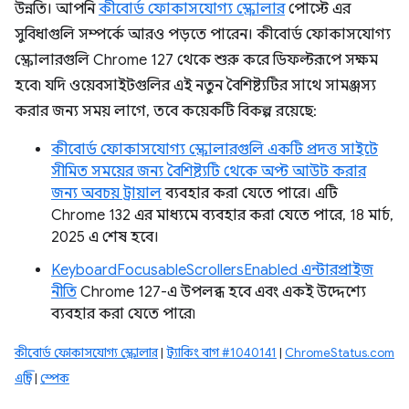
উন্নতি। আপনি
কীবোর্ড ফোকাসযোগ্য স্ক্রোলার
পোস্টে এর
সুবিধাগুলি সম্পর্কে আরও পড়তে পারেন। কীবোর্ড ফোকাসযোগ্য
স্ক্রোলারগুলি Chrome 127 থেকে শুরু করে ডিফল্টরূপে সক্ষম
হবে৷ যদি ওয়েবসাইটগুলির এই নতুন বৈশিষ্ট্যটির সাথে সামঞ্জস্য
করার জন্য সময় লাগে, তবে কয়েকটি বিকল্প রয়েছে:
কীবোর্ড ফোকাসযোগ্য স্ক্রোলারগুলি একটি প্রদত্ত সাইটে
সীমিত সময়ের জন্য বৈশিষ্ট্যটি থেকে অপ্ট আউট করার
জন্য অবচয় ট্রায়াল
ব্যবহার করা যেতে পারে। এটি
Chrome 132 এর মাধ্যমে ব্যবহার করা যেতে পারে, 18 মার্চ,
2025 এ শেষ হবে।
KeyboardFocusableScrollersEnabled এন্টারপ্রাইজ
নীতি
Chrome 127-এ উপলব্ধ হবে এবং একই উদ্দেশ্যে
ব্যবহার করা যেতে পারে৷
কীবোর্ড ফোকাসযোগ্য স্ক্রোলার
|
ট্র্যাকিং বাগ #1040141
|
ChromeStatus.com
এন্ট্রি
|
স্পেক