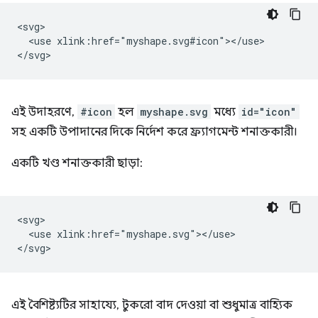
<svg>

  <use xlink:href="myshape.svg#icon"></use>

এই উদাহরণে,
#icon
হল
myshape.svg
মধ্যে
id="icon"
সহ একটি উপাদানের দিকে নির্দেশ করে ফ্র্যাগমেন্ট শনাক্তকারী।
একটি খণ্ড শনাক্তকারী ছাড়া:
<svg>

  <use xlink:href="myshape.svg"></use>

এই বৈশিষ্ট্যটির সাহায্যে, টুকরো বাদ দেওয়া বা শুধুমাত্র বাহ্যিক