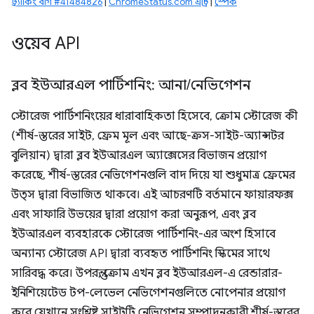
ট্র্যাকিং বাগ #41484826
|
ChromeStatus.com এন্ট্রি
|
স্পেক
ওয়েব API
ব্লব ইউআরএল পার্টিশনিং: আনা
/
নেভিগেশন
স্টোরেজ পার্টিশনিংয়ের ধারাবাহিকতা হিসেবে, ক্রোম স্টোরেজ কী
(শীর্ষ-স্তরের সাইট, ফ্রেম মূল এবং আছে-ক্রস-সাইট-অ্যান্সটর
বুলিয়ান) দ্বারা ব্লব ইউআরএল অ্যাক্সেসের বিভাজন প্রয়োগ
করেছে, শীর্ষ-স্তরের নেভিগেশনগুলি বাদ দিয়ে যা শুধুমাত্র ফ্রেমের
উত্স দ্বারা বিভাজিত থাকবে। এই আচরণটি বর্তমানে ফায়ারফক্স
এবং সাফারি উভয়ের দ্বারা প্রয়োগ করা অনুরূপ, এবং ব্লব
ইউআরএল ব্যবহারকে স্টোরেজ পার্টিশনিং-এর অংশ হিসাবে
অন্যান্য স্টোরেজ API দ্বারা ব্যবহৃত পার্টিশনিং স্কিমের সাথে
সারিবদ্ধ করে। উপরন্তু, ক্রোম এখন ব্লব ইউআরএল-এ রেন্ডারার-
ইনিশিয়েটেড টপ-লেভেল নেভিগেশনগুলিতে নোপেনার প্রয়োগ
করে যেখানে সংশ্লিষ্ট সাইটটি নেভিগেশন সম্পাদনকারী শীর্ষ-স্তরের