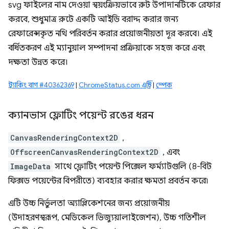
svg ফাইলের নাম দেওয়া স্বয়ংক্রিয়ভাবে রুট উপাদানটিকে রেফার
করবে, শুধুমাত্র রুটে একটি আইডি বরাদ্দ করার জন্য
রেফারেন্সকৃত নথি পরিবর্তন করার প্রয়োজনীয়তা দূর করবে। এই
বর্ধিতকরণ এই ম্যানুয়াল সম্পাদনা প্রক্রিয়াকে সহজ করে এবং
দক্ষতা উন্নত করে।
ট্র্যাকিং বাগ #40362369
|
ChromeStatus.com এন্ট্রি
|
স্পেক
ক্যানভাস ফ্লোটিং পয়েন্ট রঙের ধরন
CanvasRenderingContext2D
,
OffscreenCanvasRenderingContext2D
, এবং
ImageData
সাথে ফ্লোটিং পয়েন্ট পিক্সেল ফর্ম্যাটগুলি (8-বিট
ফিক্সড পয়েন্টের বিপরীতে) ব্যবহার করার ক্ষমতা প্রবর্তন করে৷
এটি উচ্চ নির্ভুলতা অ্যাপ্লিকেশনের জন্য প্রয়োজনীয়
(উদাহরণস্বরূপ, মেডিকেল ভিজ্যুয়ালাইজেশন), উচ্চ গতিশীল