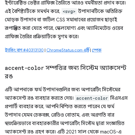
ইন্টারেক্টিভ ভেক্টর গ্রাফিক্স তৈরিতে আরও নমনীয়তা প্রদান করে।
এই বৈশিষ্ট্যটিকে সমর্থন করে,
<svg>
উপাদানটিকে অতিরিক্ত
মোড়ক উপাদান বা জটিল CSS সমাধানের প্রয়োজন ছাড়াই
রূপান্তরিত করা যেতে পারে, স্কেলযোগ্য এবং অ্যানিমেটেড ওয়েব
গ্রাফিক্স তৈরির প্রক্রিয়াটিকে সুগম করে।
ট্র্যাকিং বাগ #40313130
​​|
ChromeStatus.com এন্ট্রি
|
স্পেক
accent-color
সম্পত্তির জন্য সিস্টেম অ্যাকসেন্ট
রঙ
এটি আপনাকে ফর্ম উপাদানগুলির জন্য অপারেটিং সিস্টেমের
অ্যাকসেন্ট রঙ ব্যবহার করতে দেয়।
accent-color
সিএসএস
প্রপার্টি ব্যবহার করে, আপনি নিশ্চিত করতে পারেন যে ফর্ম
উপাদান যেমন চেকবক্স, রেডিও বোতাম, এবং অগ্রগতি বার
স্বয়ংক্রিয়ভাবে ব্যবহারকারীর অপারেটিং সিস্টেম দ্বারা সংজ্ঞায়িত
অ্যাকসেন্ট রঙ গ্রহণ করে। এটি 2021 সাল থেকে macOS-এ