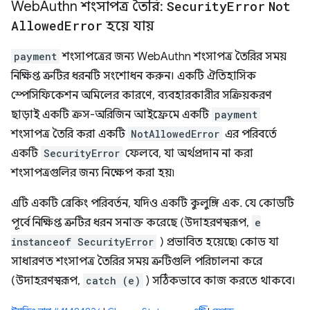
Web
Authn শংসাপত্র তৈরি:
Security
Error
Not
Allowed
Error
হয়ে যায়
payment
শংসাপত্রের জন্য WebAuthn শংসাপত্র তৈরির সময়
নিক্ষিপ্ত ত্রুটির ধরনটি সংশোধন করুন। একটি ঐতিহাসিক
স্পেসিফিকেশন অমিলের কারণে, ব্যবহারকারীর সক্রিয়করণ
ছাড়াই একটি ক্রস-অরিজিন আইফ্রেমে একটি
payment
শংসাপত্র তৈরি করা একটি
NotAllowedError
এর পরিবর্তে
একটি
SecurityError
ফেলবে, যা অর্থপ্রদান না করা
শংসাপত্রগুলির জন্য নিক্ষেপ করা হয়৷
এটি একটি ব্রেকিং পরিবর্তন, যদিও একটি কুলুঙ্গি এক. যে কোডটি
পূর্বে নিক্ষিপ্ত ত্রুটির ধরন সনাক্ত করেছে (উদাহরণস্বরূপ,
e
instanceof SecurityError
) প্রভাবিত হয়েছে৷ কোড যা
সাধারণত শংসাপত্র তৈরির সময় ত্রুটিগুলি পরিচালনা করে
(উদাহরণস্বরূপ,
catch (e)
) সঠিকভাবে কাজ করতে থাকবে।