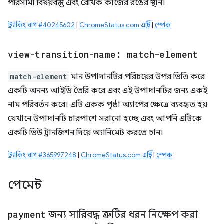
পরিসীমা বিষয়বস্তু এবং রৈখিক কাজের রঙের স্থান।
ট্র্যাকিং বাগ #40245602
|
ChromeStatus.com এন্ট্রি
|
স্পেক
view-transition-name: match-element
match-element
মান উপাদানটির পরিচয়ের উপর ভিত্তি করে
একটি অনন্য আইডি তৈরি করে এবং এই উপাদানটির জন্য একই
নাম পরিবর্তন করে। এটি একক পৃষ্ঠা অ্যাপের ক্ষেত্রে ব্যবহৃত হয়
যেখানে উপাদানটি চারপাশে সরানো হচ্ছে এবং আপনি এটিকে
একটি ভিউ ট্রানজিশন দিয়ে অ্যানিমেট করতে চান।
ট্র্যাকিং বাগ #365997248
|
ChromeStatus.com এন্ট্রি
|
স্পেক
পেমেন্ট
payment
জন্য সারিবদ্ধ ত্রুটির ধরন নিক্ষেপ করা