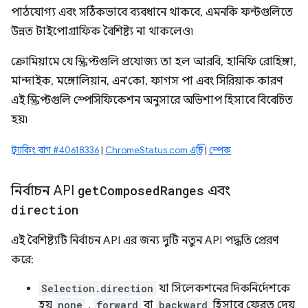
পাঠযোগ্য এবং সঠিকভাবে ব্যবধানে থাকবে, এমনকি ফন্টগুলিতে
উন্নত টাইপোগ্রাফিক বৈশিষ্ট্য না থাকলেও৷
ক্রোমিয়ামে যে স্ক্রিপ্টগুলি প্রযোজ্য তা হল আরবি, হানিফি রোহিঙ্গা,
মান্দাইক, মঙ্গোলিয়ান, এন'কো, ফাগস পা এবং সিরিয়াক কারণ
এই স্ক্রিপ্টগুলি স্পেসিফিকেশন অনুসারে অভিশাপ হিসাবে বিবেচিত
হয়৷
ট্র্যাকিং বাগ #40618336
|
ChromeStatus.com এন্ট্রি
|
স্পেক
নির্বাচন API
get
Composed
Ranges
এবং
direction
এই বৈশিষ্ট্যটি নির্বাচন API এর জন্য দুটি নতুন API পদ্ধতি প্রেরণ
করে:
Selection.direction
যা সিলেকশনের দিকনির্দেশকে
হয়
none
,
forward
বা
backward
হিসাবে ফেরত দেয়