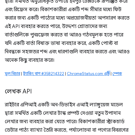
দ্বারা সমর্থিত অনুরোধকৃত উপায়ে ইনপুট টেক্সটকে রূপান্তরিত করে
এবং রিফ্রেস করে। বিকাশকারীরা একটি শব্দ সীমার মধ্যে ফিট
করার জন্য একটি পাঠ্যের মধ্যে অপ্রয়োজনীয়তা অপসারণ করতে
এই API ব্যবহার করতে পারে, উদ্দেশ্য শ্রোতাদের জন্য
বার্তাগুলিকে পুনঃফ্রেজ করতে বা আরও গঠনমূলক হতে পারে
যদি একটি বার্তা বিষাক্ত ভাষা ব্যবহার করে, একটি পোস্ট বা
নিবন্ধকে সহজতর শব্দ এবং ধারণাগুলি ব্যবহার করতে এবং আরও
অনেক কিছু ব্যবহার করে।
মূল বিচার
|
ট্র্যাকিং বাগ #358214322
|
ChromeStatus.com এন্ট্রি
|
স্পেক
লেখক API
রাইটার এপিআই একটি অন-ডিভাইস এআই ল্যাঙ্গুয়েজ মডেল
দ্বারা সমর্থিত একটি লেখার টাস্ক প্রম্পট দেওয়া নতুন উপাদান
লেখার জন্য ব্যবহার করা যেতে পারে। বিকাশকারীরা স্ট্রাকচার্ড
ডেটার পাঠ্য ব্যাখ্যা তৈরি করতে, পর্যালোচনা বা পণ্যের বিবরণের