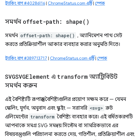
ট্র্যাকিং বাগ #40286116
|
ChromeStatus.com এন্ট্রি
|
স্পেক
সমর্থন
offset-path:
shape(
)
সমর্থন
offset-path: shape()
, অ্যানিমেশন পাথ সেট
করতে প্রতিক্রিয়াশীল আকার ব্যবহার করার অনুমতি দিতে।
ট্র্যাকিং বাগ #389713717
|
ChromeStatus.com এন্ট্রি
|
স্পেক
SVGSVGElement
এ
transform
অ্যাট্রিবিউট
সমর্থন করুন
এই বৈশিষ্ট্যটি রূপান্তর বৈশিষ্ট্যগুলির প্রয়োগ সক্ষম করে — যেমন
স্কেলিং, ঘূর্ণন, অনুবাদ এবং স্কুইং — সরাসরি
<svg>
রুট
এলিমেন্টের
transform
বৈশিষ্ট্য ব্যবহার করে। এই বর্ধিতকরণটি
আপনাকে সমগ্র SVG সমন্বয় সিস্টেম বা সামগ্রিকভাবে এর
বিষয়বস্তুগুলি পরিচালনা করতে দেয়, গতিশীল, প্রতিক্রিয়াশীল এবং