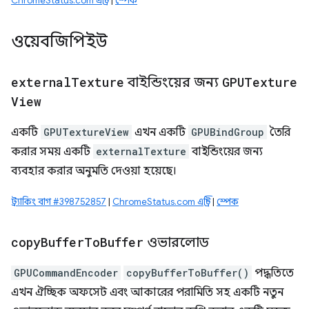
ChromeStatus.com এন্ট্রি
|
স্পেক
ওয়েবজিপিইউ
external
Texture
বাইন্ডিংয়ের জন্য
GPUTexture
View
একটি
GPUTextureView
এখন একটি
GPUBindGroup
তৈরি
করার সময় একটি
externalTexture
বাইন্ডিংয়ের জন্য
ব্যবহার করার অনুমতি দেওয়া হয়েছে।
ট্র্যাকিং বাগ #398752857
|
ChromeStatus.com এন্ট্রি
|
স্পেক
copy
Buffer
To
Buffer
ওভারলোড
GPUCommandEncoder
copyBufferToBuffer()
পদ্ধতিতে
এখন ঐচ্ছিক অফসেট এবং আকারের পরামিতি সহ একটি নতুন