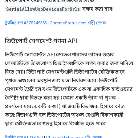
সমর্থন প্রদান করার পরে একটি ভবিষ্যত লঞ্চে
SerialAllowUsbDevicesForUrls
সক্ষম করা হবে৷
ট্র্যাকিং বাগ #375245353
|
ChromeStatus.com এন্ট্রি
|
স্পেক
ভিউপোর্ট সেগমেন্ট গণনা API
ভিউপোর্ট সেগমেন্টস API ডেভেলপারদের তাদের ওয়েব
লেআউটকে ভাঁজযোগ্য ডিভাইসগুলিকে লক্ষ্য করার জন্য মানিয়ে
নিতে দেয়। ভিউপোর্ট সেগমেন্টগুলি ভিউপোর্টের যৌক্তিকভাবে
পৃথক অঞ্চলের অবস্থান এবং মাত্রা নির্ধারণ করে। ভিউপোর্ট
সেগমেন্ট তৈরি হয় যখন ভিউপোর্টকে এক বা একাধিক হার্ডওয়্যার
বৈশিষ্ট্য দ্বারা বিভক্ত করা হয় (যেমন একটি ভাঁজ বা পৃথক
প্রদর্শনের মধ্যে একটি কব্জা) যা একটি বিভাজক হিসাবে কাজ
করে; বিভাগগুলি হল ভিউপোর্টের অঞ্চল যেগুলি বিকাশকারী
দ্বারা যৌক্তিকভাবে স্বতন্ত্র হিসাবে বিবেচিত হতে পারে৷
ট্র্যাকিং বাগ #1039050
|
ChromeStatus.com এন্ট্রি
|
স্পেক