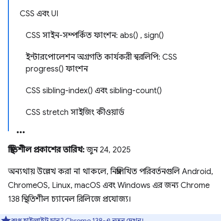
CSS এবং UI
CSS সাইন-সম্পর্কিত ফাংশন: abs() , sign()
ইন্টারপোলেশন অগ্রগতি কার্যকরী স্বরলিপি: CSS
progress() ফাংশন
CSS sibling-index() এবং sibling-count()
CSS stretch সাইজিং কীওয়ার্ড
স্থিতিশীল প্রকাশের তারিখ:
জুন 24, 2025
অন্যথায় উল্লেখ করা না থাকলে, নিম্নলিখিত পরিবর্তনগুলি Android,
ChromeOS, Linux, macOS এবং Windows এর জন্য Chrome
138 স্থিতিশীল চ্যানেল রিলিজে প্রযোজ্য।
শুধু হাইলাইট চান?
Chrome 138-এ নতুন
দেখুন।