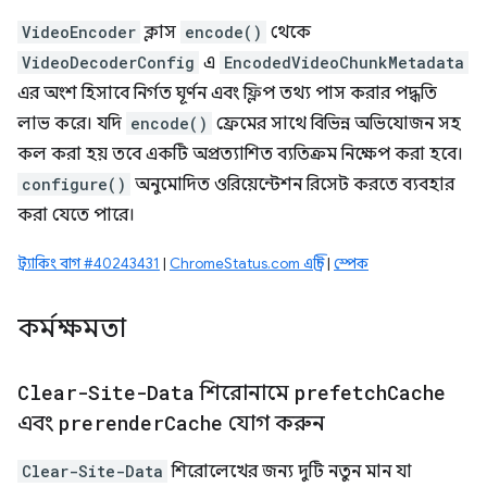
VideoEncoder
ক্লাস
encode()
থেকে
VideoDecoderConfig
এ
EncodedVideoChunkMetadata
এর অংশ হিসাবে নির্গত ঘূর্ণন এবং ফ্লিপ তথ্য পাস করার পদ্ধতি
লাভ করে। যদি
encode()
ফ্রেমের সাথে বিভিন্ন অভিযোজন সহ
কল ​​করা হয় তবে একটি অপ্রত্যাশিত ব্যতিক্রম নিক্ষেপ করা হবে।
configure()
অনুমোদিত ওরিয়েন্টেশন রিসেট করতে ব্যবহার
করা যেতে পারে।
ট্র্যাকিং বাগ #40243431
|
ChromeStatus.com এন্ট্রি
|
স্পেক
কর্মক্ষমতা
Clear-Site-Data
শিরোনামে
prefetch
Cache
এবং
prerender
Cache
যোগ করুন
Clear-Site-Data
শিরোলেখের জন্য দুটি নতুন মান যা