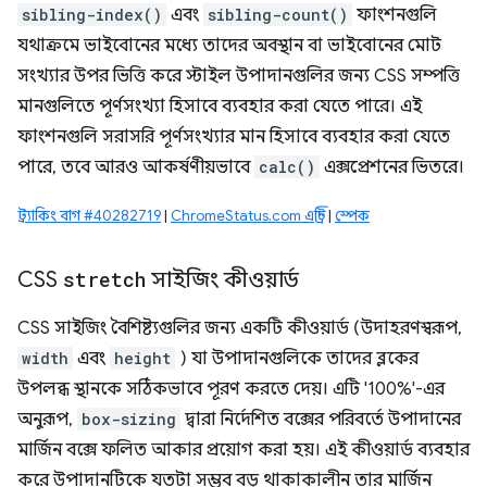
sibling-index()
এবং
sibling-count()
ফাংশনগুলি
যথাক্রমে ভাইবোনের মধ্যে তাদের অবস্থান বা ভাইবোনের মোট
সংখ্যার উপর ভিত্তি করে স্টাইল উপাদানগুলির জন্য CSS সম্পত্তি
মানগুলিতে পূর্ণসংখ্যা হিসাবে ব্যবহার করা যেতে পারে। এই
ফাংশনগুলি সরাসরি পূর্ণসংখ্যার মান হিসাবে ব্যবহার করা যেতে
পারে, তবে আরও আকর্ষণীয়ভাবে
calc()
এক্সপ্রেশনের ভিতরে।
ট্র্যাকিং বাগ #40282719
|
ChromeStatus.com এন্ট্রি
|
স্পেক
CSS
stretch
সাইজিং কীওয়ার্ড
CSS সাইজিং বৈশিষ্ট্যগুলির জন্য একটি কীওয়ার্ড (উদাহরণস্বরূপ,
width
এবং
height
) যা উপাদানগুলিকে তাদের ব্লকের
উপলব্ধ স্থানকে সঠিকভাবে পূরণ করতে দেয়। এটি '100%'-এর
অনুরূপ,
box-sizing
দ্বারা নির্দেশিত বক্সের পরিবর্তে উপাদানের
মার্জিন বক্সে ফলিত আকার প্রয়োগ করা হয়। এই কীওয়ার্ড ব্যবহার
করে উপাদানটিকে যতটা সম্ভব বড় থাকাকালীন তার মার্জিন