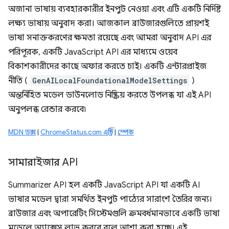
অজানা ভাষায় ব্যবহারকারীর ইনপুট নেওয়া এবং এটি একটি নির্দিষ্ট
লক্ষ্য ভাষায় অনুবাদ করা। আজকাল ব্রাউজারগুলিতে প্রায়শই
ভাষা সনাক্তকরণের ক্ষমতা রয়েছে এবং আমরা অনুবাদ API এর
পরিপূরক, একটি JavaScript API এর মাধ্যমে ওয়েব
বিকাশকারীদের কাছে অফার করতে চাই। একটি এন্টারপ্রাইজ
নীতি (
GenAILocalFoundationalModelSettings
)
অন্তর্নিহিত মডেল ডাউনলোড নিষ্ক্রিয় করতে উপলব্ধ যা এই API
অনুপলব্ধ রেন্ডার করবে৷
MDN ডক্স
|
ChromeStatus.com এন্ট্রি
|
স্পেক
সামারাইজার API
Summarizer API হল একটি JavaScript API যা একটি AI
ভাষার মডেল দ্বারা সমর্থিত ইনপুট পাঠ্যের সারাংশ তৈরির জন্য।
ব্রাউজার এবং অপারেটিং সিস্টেমগুলি ক্রমবর্ধমানভাবে একটি ভাষা
মডেলে অ্যাক্সেস লাভ করবে বলে আশা করা হচ্ছে। এই