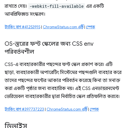
রাখতে দেয়।
-webkit-fill-available
এর একটি
আনপ্রিফিক্সড সংস্করণ।
ট্র্যাকিং বাগ #41253915
|
ChromeStatus.com এন্ট্রি
|
স্পেক
OS-স্তরের ফন্ট স্কেলের জন্য CSS env
পরিবর্তনশীল
CSS-এ ব্যবহারকারীর পছন্দের ফন্ট স্কেল প্রকাশ করে। এটি
ছাড়া, ব্যবহারকারী অপারেটিং সিস্টেমের পছন্দগুলি ব্যবহার করে
তাদের পছন্দের ফন্টের আকার পরিবর্তন করেছে কিনা তা সনাক্ত
করা একটি পৃষ্ঠার জন্য ব্যবহারিক নয়। এই CSS এনভায়রনমেন্ট
ভেরিয়েবল ব্যবহারকারীর দ্বারা নির্বাচিত স্কেল প্রতিফলিত করবে।
ট্র্যাকিং বাগ #397737223
|
ChromeStatus.com এন্ট্রি
|
স্পেক
ডিভাইস