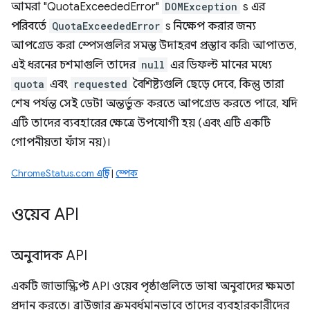
আমরা "QuotaExceededError"
DOMException
s এর
পরিবর্তে
QuotaExceededError
s নিক্ষেপ করার জন্য
আপগ্রেড করা স্পেসগুলির সমস্ত উদাহরণ প্রস্তাব করি৷ আপাতত,
এই ধরনের চশমাগুলি তাদের
null
এর ডিফল্ট মানের মধ্যে
quota
এবং
requested
বৈশিষ্ট্যগুলি ছেড়ে দেবে, কিন্তু তারা
শেষ পর্যন্ত সেই ডেটা অন্তর্ভুক্ত করতে আপগ্রেড করতে পারে, যদি
এটি তাদের ব্যবহারের ক্ষেত্রে উপযোগী হয় (এবং এটি একটি
গোপনীয়তা ফাঁস নয়)।
ChromeStatus.com এন্ট্রি
|
স্পেক
ওয়েব API
অনুবাদক API
একটি জাভাস্ক্রিপ্ট API ওয়েব পৃষ্ঠাগুলিতে ভাষা অনুবাদের ক্ষমতা
প্রদান করতে। ব্রাউজার ক্রমবর্ধমানভাবে তাদের ব্যবহারকারীদের