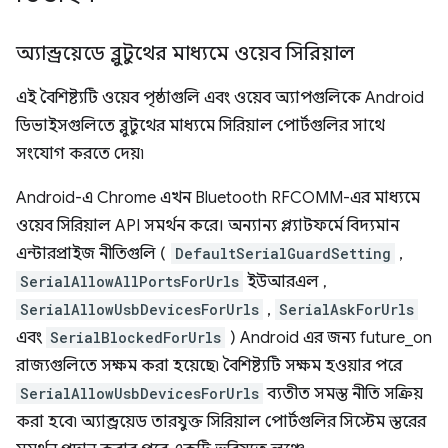
অ্যান্ড্রয়েডে ব্লুটুথের মাধ্যমে ওয়েব সিরিয়াল
এই বৈশিষ্ট্যটি ওয়েব পৃষ্ঠাগুলি এবং ওয়েব অ্যাপগুলিকে Android
ডিভাইসগুলিতে ব্লুটুথের মাধ্যমে সিরিয়াল পোর্টগুলির সাথে
সংযোগ করতে দেয়৷
Android-এ Chrome এখন Bluetooth RFCOMM-এর মাধ্যমে
ওয়েব সিরিয়াল API সমর্থন করে। অন্যান্য প্ল্যাটফর্মে বিদ্যমান
এন্টারপ্রাইজ নীতিগুলি (
DefaultSerialGuardSetting
,
SerialAllowAllPortsForUrls
ইউআরএল ,
SerialAllowUsbDevicesForUrls
,
SerialAskForUrls
এবং
SerialBlockedForUrls
) Android এর জন্য future_on
রাজ্যগুলিতে সক্ষম করা হয়েছে৷ বৈশিষ্ট্যটি সক্ষম হওয়ার পরে
SerialAllowUsbDevicesForUrls
ব্যতীত সমস্ত নীতি সক্রিয়
করা হবে৷ অ্যান্ড্রয়েড তারযুক্ত সিরিয়াল পোর্টগুলির সিস্টেম স্তরের