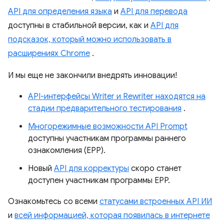
API для определения языка
и
API для перевода
доступны в стабильной версии, как и
API для
подсказок, который можно использовать в
расширениях Chrome
.
И мы еще не закончили внедрять инновации!
API-интерфейсы Writer и Rewriter находятся на
стадии предварительного тестирования
.
Многорежимные возможности API Prompt
доступны участникам программы раннего
ознакомления (EPP).
Новый
API для корректуры
скоро станет
доступен участникам программы EPP.
Ознакомьтесь со всеми
статусами встроенных API ИИ
и
всей информацией, которая появилась в интернете