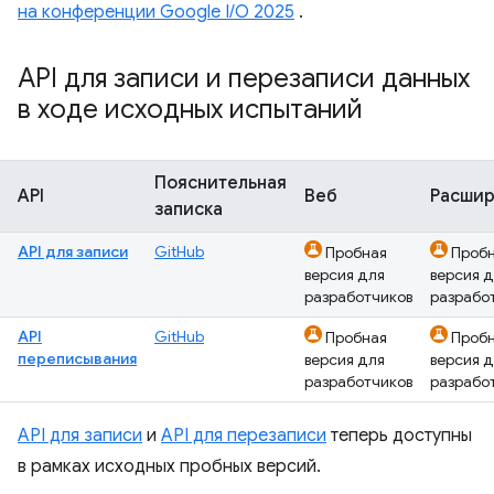
на конференции Google I/O 2025
.
API для записи и перезаписи данных
в ходе исходных испытаний
Пояснительная
API
Веб
Расши
записка
API для записи
GitHub
Пробная
Проб
версия для
версия 
разработчиков
разрабо
API
GitHub
Пробная
Проб
переписывания
версия для
версия 
разработчиков
разрабо
API для записи
и
API для перезаписи
теперь доступны
в рамках исходных пробных версий.