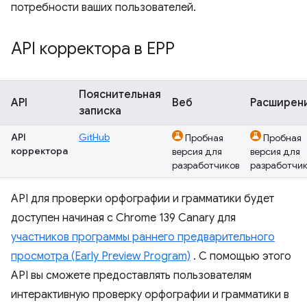
потребности ваших пользователей.
API корректора в EPP
Пояснительная
API
Веб
Расширен
записка
API
GitHub
Пробная
Пробная
корректора
версия для
версия для
разработчиков
разработчик
API для проверки орфографии и грамматики будет
доступен начиная с Chrome 139 Canary для
участников программы раннего предварительного
просмотра (Early Preview Program)
. С помощью этого
API вы сможете предоставлять пользователям
интерактивную проверку орфографии и грамматики в