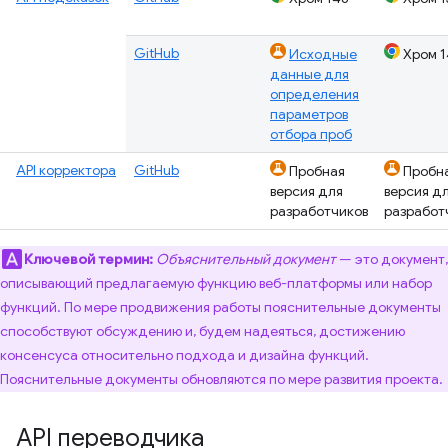
GitHub
Исходные
Хром 1
данные для
определения
параметров
отбора проб
API корректора
GitHub
Пробная
Пробн
версия для
версия д
разработчиков
разработ
Ключевой термин:
Объяснительный документ
— это документ,
описывающий предлагаемую функцию веб-платформы или набор
функций. По мере продвижения работы пояснительные документы
способствуют обсуждению и, будем надеяться, достижению
консенсуса относительно подхода и дизайна функций.
Пояснительные документы обновляются по мере развития проекта.
API переводчика