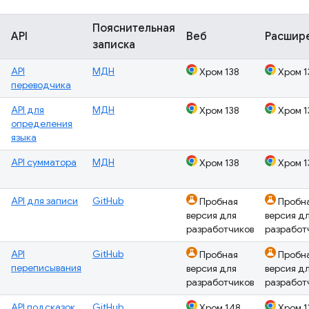
Пояснительная
API
Веб
Расшир
записка
API
МДН
Хром 138
Хром 1
переводчика
API для
МДН
Хром 138
Хром 1
определения
языка
API сумматора
МДН
Хром 138
Хром 1
API для записи
GitHub
Пробная
Пробн
версия для
версия д
разработчиков
разработ
API
GitHub
Пробная
Пробн
переписывания
версия для
версия д
разработчиков
разработ
API подсказок
GitHub
Хром 148
Хром 1