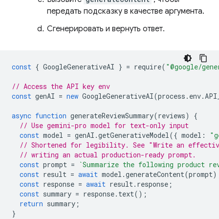
передать подсказку в качестве аргумента.
Сгенерировать и вернуть ответ.
const
{
GoogleGenerativeAI
}
=
require
(
"@google/gene
// Access the API key env
const
genAI
=
new
GoogleGenerativeAI
(
process
.
env
.
API
async
function
generateReviewSummary
(
reviews
)
{
// Use gemini-pro model for text-only input
const
model
=
genAI
.
getGenerativeModel
({
model
:
"g
// Shortened for legibility. See "Write an effecti
// writing an actual production-ready prompt.
const
prompt
=
`Summarize the following product re
const
result
=
await
model
.
generateContent
(
prompt
)
const
response
=
await
result
.
response
;
const
summary
=
response
.
text
();
return
summary
;
}