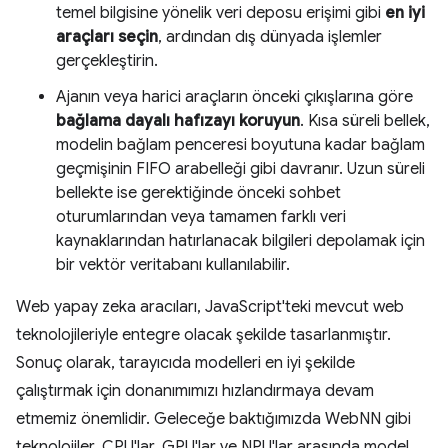
temel bilgisine yönelik veri deposu erişimi gibi
en iyi
araçları seçin
, ardından dış dünyada işlemler
gerçekleştirin.
Ajanın veya harici araçların önceki çıkışlarına göre
bağlama dayalı hafızayı koruyun
. Kısa süreli bellek,
modelin bağlam penceresi boyutuna kadar bağlam
geçmişinin FIFO arabelleği gibi davranır. Uzun süreli
bellekte ise gerektiğinde önceki sohbet
oturumlarından veya tamamen farklı veri
kaynaklarından hatırlanacak bilgileri depolamak için
bir vektör veritabanı kullanılabilir.
Web yapay zeka aracıları, JavaScript'teki mevcut web
teknolojileriyle entegre olacak şekilde tasarlanmıştır.
Sonuç olarak, tarayıcıda modelleri en iyi şekilde
çalıştırmak için donanımımızı hızlandırmaya devam
etmemiz önemlidir. Geleceğe baktığımızda WebNN gibi
teknolojiler, CPU'lar, GPU'lar ve NPU'lar arasında model