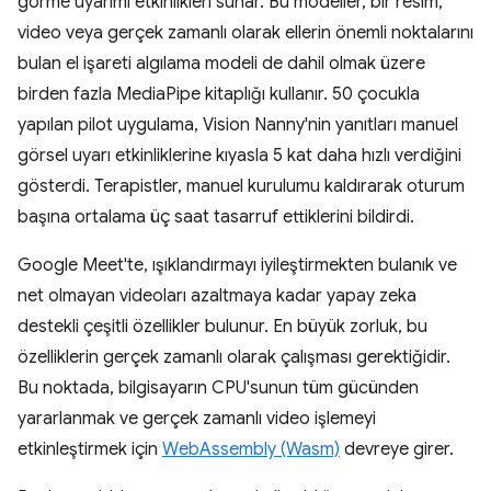
görme uyarımı etkinlikleri sunar. Bu modeller, bir resim,
video veya gerçek zamanlı olarak ellerin önemli noktalarını
bulan el işareti algılama modeli de dahil olmak üzere
birden fazla MediaPipe kitaplığı kullanır. 50 çocukla
yapılan pilot uygulama, Vision Nanny'nin yanıtları manuel
görsel uyarı etkinliklerine kıyasla 5 kat daha hızlı verdiğini
gösterdi. Terapistler, manuel kurulumu kaldırarak oturum
başına ortalama üç saat tasarruf ettiklerini bildirdi.
Google Meet'te, ışıklandırmayı iyileştirmekten bulanık ve
net olmayan videoları azaltmaya kadar yapay zeka
destekli çeşitli özellikler bulunur. En büyük zorluk, bu
özelliklerin gerçek zamanlı olarak çalışması gerektiğidir.
Bu noktada, bilgisayarın CPU'sunun tüm gücünden
yararlanmak ve gerçek zamanlı video işlemeyi
etkinleştirmek için
WebAssembly (Wasm)
devreye girer.