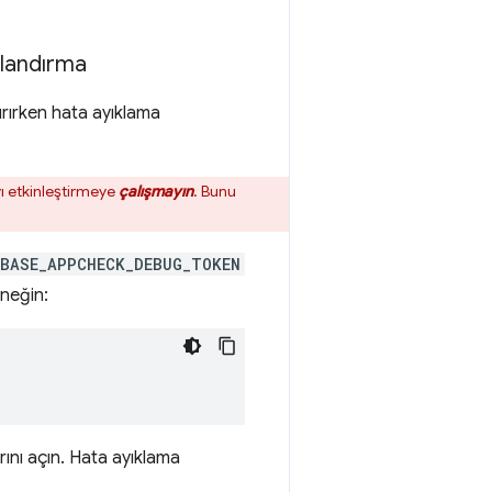
landırma
tırırken hata ayıklama
ı etkinleştirmeye
çalışmayın
. Bunu
EBASE_APPCHECK_DEBUG_TOKEN
rneğin:
rını açın. Hata ayıklama