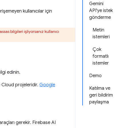
Gemini
API'ye istek
işemeyen kullanıcılar için
gönderme
Metin
as bilgileri işliyorsanız kullanıcı
istemleri
Çok
formatlı
istemler
lgi edinin.
Demo
 Cloud projeleridir.
Google
Katılma ve
geri bildirim
paylaşma
araçları gerekir. Firebase AI