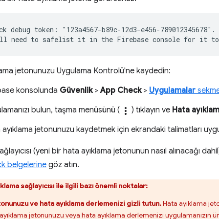
ck debug token: "123a4567-b89c-12d3-e456-789012345678".

lama jetonunuzu Uygulama Kontrolü'ne kaydedin:
base konsolunda
Güvenlik
>
App Check
>
Uygulamalar
sekme
lamanızı bulun, taşma menüsünü (
more_vert
) tıklayın ve
Hata ayıklam
 ayıklama jetonunuzu kaydetmek için ekrandaki talimatları uygu
layıcısı (yeni bir hata ayıklama jetonunun nasıl alınacağı dahil) 
k belgelerine
göz atın.
ama sağlayıcısı ile ilgili bazı önemli noktalar:
tonunuzu ve hata ayıklama derlemenizi gizli tutun.
Hata ayıklama jet
a ayıklama jetonunuzu veya hata ayıklama derlemenizi uygulamanızın 