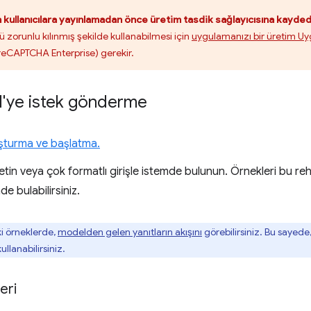
 kullanıcılara yayınlamadan önce üretim tasdik sağlayıcısına kayded
zorunlu kılınmış şekilde kullanabilmesi için
uygulamanızı bir üretim Uy
 reCAPTCHA Enterprise) gerekir.
I'ye istek gönderme
şturma ve başlatma.
in veya çok formatlı girişle istemde bulunun. Örnekleri bu reh
de bulabilirsiniz.
i örneklerde,
modelden gelen yanıtların akışını
görebilirsiniz. Bu sayede, 
llanabilirsiniz.
eri