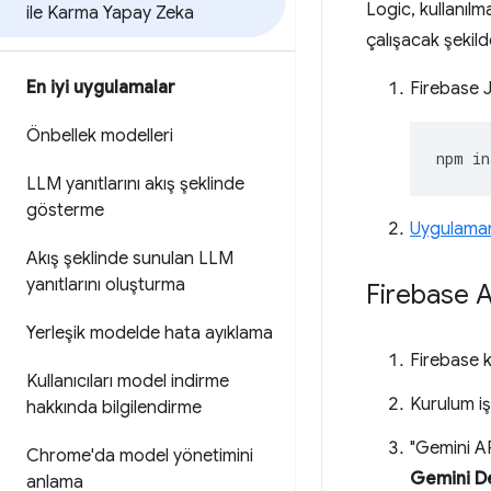
Logic, kullanıl
ile Karma Yapay Zeka
çalışacak şekild
En iyi uygulamalar
Firebase J
Önbellek modelleri
npm
in
LLM yanıtlarını akış şeklinde
gösterme
Uygulamanı
Akış şeklinde sunulan LLM
yanıtlarını oluşturma
Firebase A
Yerleşik modelde hata ayıklama
Firebase 
Kullanıcıları model indirme
Kurulum iş
hakkında bilgilendirme
"Gemini AP
Chrome'da model yönetimini
Gemini D
anlama