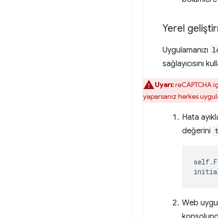
Yerel gelişt
Uygulamanızı
l
sağlayıcısını kul
Uyarı:
reCAPTCHA için
yaparsanız herkes uygula
Hata ayık
değerini
self
.
F
initia
Web uygula
konsolund