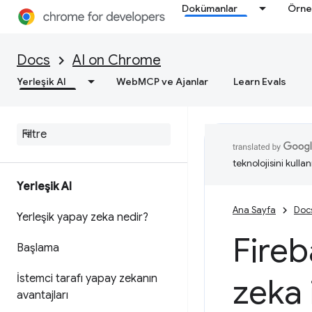
Dokümanlar
Örne
Docs
AI on Chrome
Yerleşik AI
WebMCP ve Ajanlar
Learn Evals
teknolojisini kullan
Yerleşik AI
Ana Sayfa
Doc
Yerleşik yapay zeka nedir?
Fireb
Başlama
İstemci tarafı yapay zekanın
zeka 
avantajları