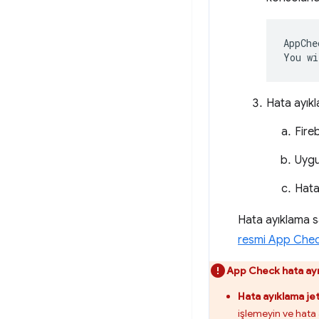
AppChe
Hata ayık
Fire
Uygu
Hata
Hata ayıklama sağ
resmi App Chec
App Check hata ayıkl
Hata ayıklama je
işlemeyin ve hat