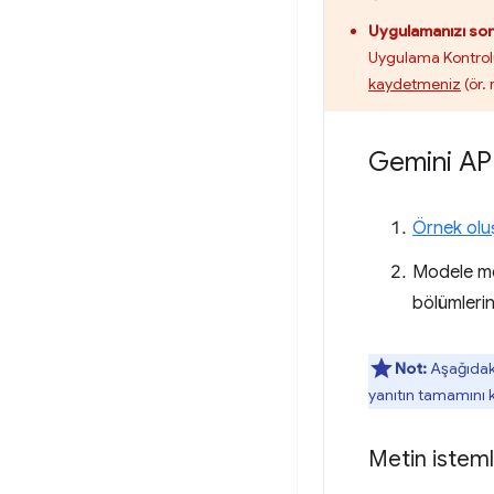
Uygulamanızı son
Uygulama Kontrolü 
kaydetmeniz
(ör.
Gemini AP
Örnek olu
Modele met
bölümlerin
Not:
Aşağıdak
yanıtın tamamını ku
Metin isteml