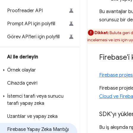
Proofreader API
Bu avantajlar bu
sorunsuz bir den
Prompt API için polyfill
Dikkat:
Buluta geri d
Görev API'leri için polyfill
incelemesi ve izni için u
Firebase'i
AI ile derleyin
Örnek olaylar
Firebase projes
Cihazda çeviri
Firebase projel
İstemci tarafı veya sunucu
Cloud ve Fireb
tarafı yapay zeka
SDK'yı yükl
Uzantılar ve yapay zeka
Bu iş akışında n
Firebase Yapay Zeka Mantığı