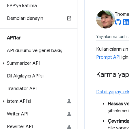
EPP'ye katılma
Thomas
Demoları deneyin
Yayınlanma tarihi
API'lar
Kullanıcılarınızı
API durumu ve genel bakış
Prompt API
için
Summarizer API
Karma yap
Dil Algılayıcı API'sı
Translator API
Dahili yapay ze
İstem API'si
Hassas ver
şifreleme i
Writer API
Çevrimdış
Rewriter API
bile yapay 