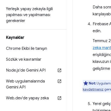
Daha sonr
Yerleşik yapay zekayla ilgili
karşılayabil
yapılması ve yapılmaması
gerekenler
Firebase A
edin.
Kaynaklar
Temmuz 20
zeka mantı
Chrome Ekibi ile tanışın
erişildiği
Sözlük ve kavramlar
kılavuzun 
geliştirme
Node
.
js'de Gemini API
Web uygulamalarında
Not:
Uygulaman
Gemini API
kaydetmeniz
gerek
Web
.
dev'de yapay zeka
Yerel geli
bölümlere 