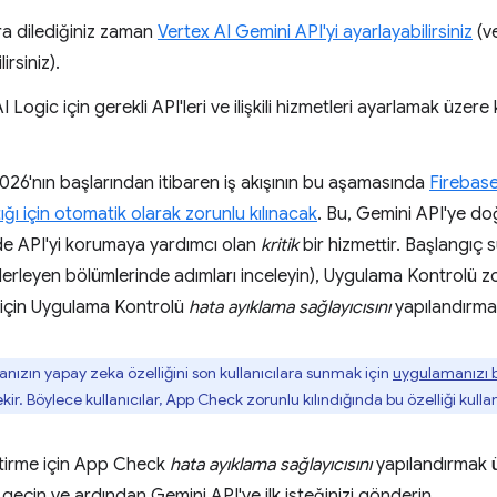
a dilediğiniz zaman
Vertex AI Gemini API'yi ayarlayabilirsiniz
(ve
irsiniz).
I Logic için gerekli API'leri ve ilişkili hizmetleri ayarlamak üze
26'nın başlarından itibaren iş akışının bu aşamasında
Firebas
ğı için otomatik olarak zorunlu kılınacak
. Bu, Gemini API'ye 
nde API'yi korumaya yardımcı olan
kritik
bir hizmettir. Başlangıç 
ilerleyen bölümlerinde adımları inceleyin), Uygulama Kontrolü zo
 için Uygulama Kontrolü
hata ayıklama sağlayıcısını
yapılandırman
ızın yapay zeka özelliğini son kullanıcılara sunmak için
uygulamanızı b
ir. Böylece kullanıcılar, App Check zorunlu kılındığında bu özelliği kullan
ştirme için App Check
hata ayıklama sağlayıcısını
yapılandırmak ü
geçin ve ardından Gemini API'ye ilk isteğinizi gönderin.