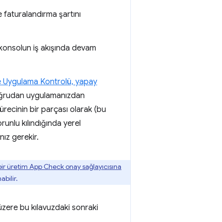
 faturalandırma şartını
re konsolun iş akışında devam
e Uygulama Kontrolü, yapay
doğrudan uygulamanızdan
sürecinin bir parçası olarak (bu
runlu kılındığında yerel
ız gerekir.
ir üretim App Check onay sağlayıcısına
abilir.
zere bu kılavuzdaki sonraki