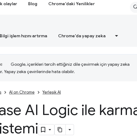
k olaylar
Blog
Chrome'daki Yenilikler
Bilgi işlem hızını artırma
Chrome'da yapay zeka
Google, içerikleri tercih ettiğiniz dile çevirmek için yapay zeka
ır. Yapay zeka çevirilerinde hata olabilir.
s
AI on Chrome
Yerleşik AI
ase AI Logic ile karm
istemi