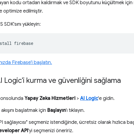
mayan kodu ortadan kaldırmak ve SDK boyutunu küçültmek için m
e optimize edilmiştir.
S SDK'sını yükleyin:
stall
zda Firebase'i başlatın.
I Logic'i kurma ve güvenliğini sağlama
konsolunda
Yapay Zeka Hizmetleri
>
AI Logic
'e gidin.
 akışını başlatmak için
Başlayın
'ı tıklayın.
I sağlayıcısı" seçmeniz istendiğinde, ücretsiz olarak hızlıca b
eveloper API
'yi seçmenizi öneririz.