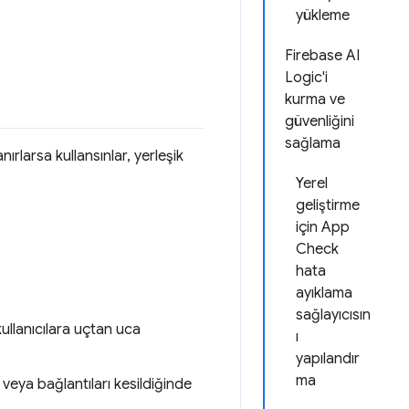
yükleme
Firebase AI
Logic'i
kurma ve
güvenliğini
sağlama
nırlarsa kullansınlar, yerleşik
Yerel
geliştirme
için App
Check
hata
ayıklama
sağlayıcısın
kullanıcılara uçtan uca
ı
yapılandır
ma
a veya bağlantıları kesildiğinde