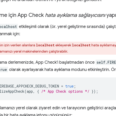
irme için App Check
hata ayıklama sağlayıcısını
yapı
ocalhost
etkileşimli olarak (ör. yerel geliştirme sırasında) çalış
lanmak için:
 izin verilen alanlara
ekleyerek
hata ayıklamay
localhost
localhost
manızı yerel makinelerinden çalıştırabilir.
lama derlemenizde, App Check'i başlatmadan önce
self.FIR
true
olarak ayarlayarak hata ayıklama modunu etkinleştirin. Ö
IREBASE_APPCHECK_DEBUG_TOKEN
=
true
;
lizeAppCheck
(
app
,
{
/* App Check options */
});
manızı yerel olarak ziyaret edin ve tarayıcının geliştirici araçla
a bir hata ayıklama jetonu görürsünüz: