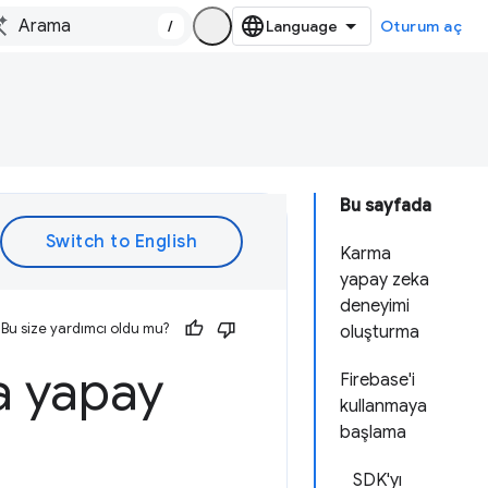
/
Oturum aç
Bu sayfada
Karma
yapay zeka
deneyimi
Bu size yardımcı oldu mu?
oluşturma
a yapay
Firebase'i
kullanmaya
başlama
SDK'yı