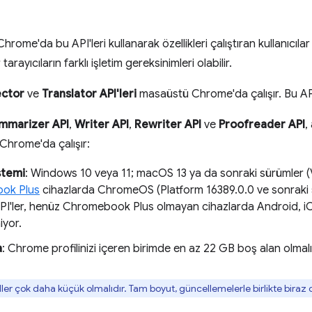
 Chrome'da bu API'leri kullanarak özellikleri çalıştıran kullanıcılar
tarayıcıların farklı işletim gereksinimleri olabilir.
ctor
ve
Translator API'leri
masaüstü Chrome'da çalışır. Bu API
mmarizer API
,
Writer API
,
Rewriter API
ve
Proofreader API
,
 Chrome'da çalışır:
stemi
: Windows 10 veya 11; macOS 13 ya da sonraki sürümler (
ok Plus
cihazlarda ChromeOS (Platform 16389.0.0 ve sonraki s
API'ler, henüz Chromebook Plus olmayan cihazlarda Android, 
iyor.
a
: Chrome profilinizi içeren birimde en az 22 GB boş alan olmalı
ler çok daha küçük olmalıdır. Tam boyut, güncellemelerle birlikte biraz d