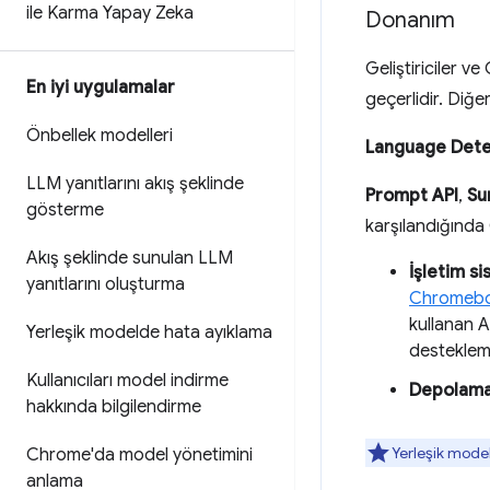
ile Karma Yapay Zeka
Donanım
Geliştiriciler ve
En iyi uygulamalar
geçerlidir. Diğer 
Önbellek modelleri
Language Dete
LLM yanıtlarını akış şeklinde
Prompt API
,
Su
gösterme
karşılandığında
Akış şeklinde sunulan LLM
İşletim si
yanıtlarını oluşturma
Chromebo
kullanan 
Yerleşik modelde hata ayıklama
desteklem
Kullanıcıları model indirme
Depolam
hakkında bilgilendirme
Yerleşik model
Chrome'da model yönetimini
anlama