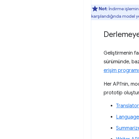
Not
: İndirme işlemin
karşılandığında model yen
Derlemeye
Geliştirmenin f
sürümünde, bazıl
erişim programı 
Her API'nin, mod
prototip oluştu
Translator
Language
Summarize