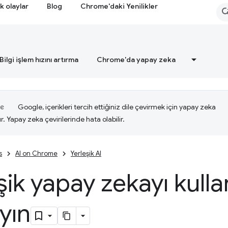
k olaylar
Blog
Chrome'daki Yenilikler
Bilgi işlem hızını artırma
Chrome'da yapay zeka
Google, içerikleri tercih ettiğiniz dile çevirmek için yapay zeka
ır. Yapay zeka çevirilerinde hata olabilir.
s
AI on Chrome
Yerleşik AI
şik yapay zekayı kul
yın