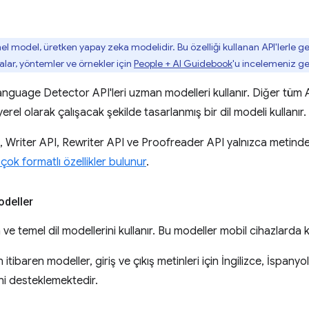
mel model, üretken yapay zeka modelidir. Bu özelliği kullanan API'lerle 
lar, yöntemler ve örnekler için
People + AI Guidebook
'u incelemeniz ge
anguage Detector API'leri uzman modelleri kullanır. Diğer tüm 
yerel olarak çalışacak şekilde tasarlanmış bir dil modeli kullanır.
 Writer API, Rewriter API ve Proofreader API yalnızca metinde
çok formatlı özellikler bulunur
.
deller
 temel dil modellerini kullanır. Bu modeller mobil cihazlarda k
tibaren modeller, giriş ve çıkış metinleri için İngilizce, İspan
ini desteklemektedir.