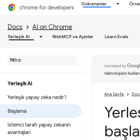
Dokümanlar
Örne
Docs
AI on Chrome
Yerleşik AI
WebMCP ve Ajanlar
Learn Evals
teknolojisini kullan
Yerleşik AI
Ana Sayfa
Doc
Yerleşik yapay zeka nedir?
Yerle
Başlama
İstemci tarafı yapay zekanın
başla
avantajları