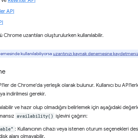
ve
Rewriter API
er API
PI
ü Chrome uzantıları oluşturulurken kullanılabilir.
emesinde kullanılabiliyorsa
uzantınızı kaynak denemesine kaydetmeni
me
I'ler de Chrome'da yerleşik olarak bulunur. Kullanıcı bu API'lerle
ya indirilmesi gerekir.
anılabilir ve hazır olup olmadığını belirlemek için aşağıdaki değer
mansız
availability()
işlevini çağırın:
lable"
: Kullanıcının cihazı veya istenen oturum seçenekleri de
isk alanı olmayabilir.