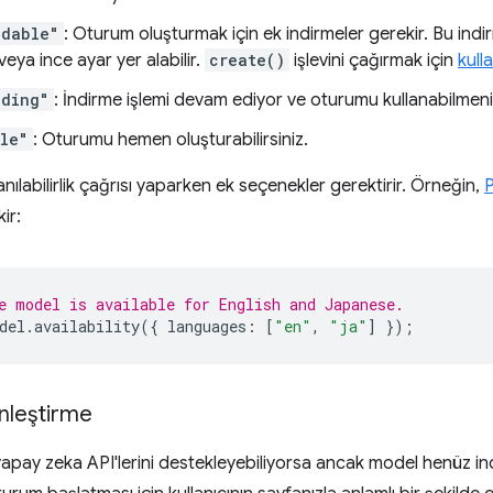
adable"
: Oturum oluşturmak için ek indirmeler gerekir. Bu ind
veya ince ayar yer alabilir.
create()
işlevini çağırmak için
kull
ading"
: İndirme işlemi devam ediyor ve oturumu kullanabilmen
le"
: Oturumu hemen oluşturabilirsiniz.
lanılabilirlik çağrısı yaparken ek seçenekler gerektirir. Örneğin,
ir:
e model is available for English and Japanese.
del
.
availability
({
languages
:
[
"en"
,
"ja"
]
});
inleştirme
 yapay zeka API'lerini destekleyebiliyorsa ancak model henüz in