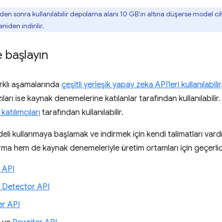
den sonra kullanılabilir depolama alanı 10 GB'ın altına düşerse model ciha
iden indirilir.
 başlayın
arklı aşamalarında
çeşitli yerleşik yapay zeka API'leri kullanılabilir
arı ise kaynak denemelerine katılanlar tarafından kullanılabilir.
katılımcıları
tarafından kullanılabilir.
eli kullanmaya başlamak ve indirmek için kendi talimatları vardı
rma hem de kaynak denemeleriyle üretim ortamları için geçerlid
 API
 Detector API
r API