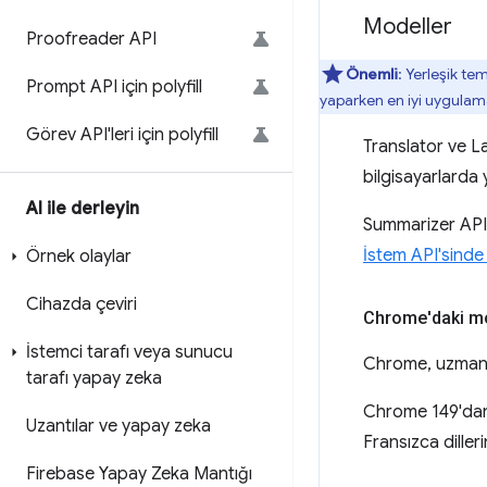
Modeller
Proofreader API
Önemli
: Yerleşik te
Prompt API için polyfill
yaparken en iyi uygulama
Görev API'leri için polyfill
Translator ve L
bilgisayarlarda 
AI ile derleyin
Summarizer API,
İstem API'sinde 
Örnek olaylar
Cihazda çeviri
Chrome'daki mo
İstemci tarafı veya sunucu
Chrome, uzman ve
tarafı yapay zeka
Chrome 149'dan i
Uzantılar ve yapay zeka
Fransızca diller
Firebase Yapay Zeka Mantığı