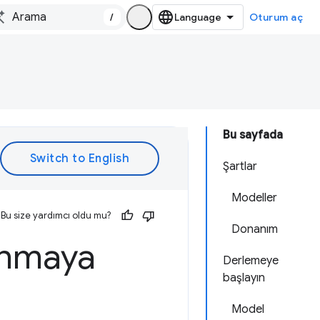
/
Oturum aç
Bu sayfada
Şartlar
Modeller
Bu size yardımcı oldu mu?
Donanım
lanmaya
Derlemeye
başlayın
Model