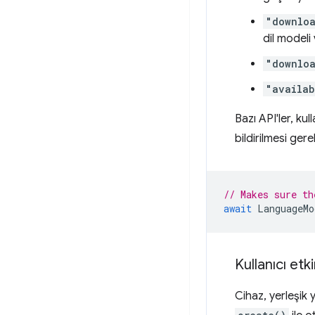
"downlo
dil modeli 
"downlo
"availab
Bazı API'ler, kul
bildirilmesi gerek
// Makes sure th
await
LanguageMo
Kullanıcı etk
Cihaz, yerleşik