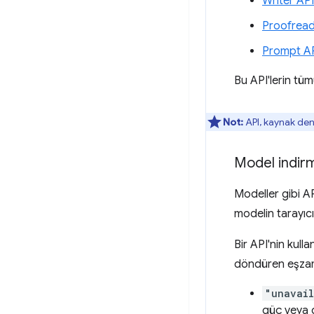
Writer API
Proofread
Prompt A
Bu API'lerin tüm
Not:
API, kaynak den
Model indir
Modeller gibi AP
modelin tarayıcı
Bir API'nin kull
döndüren eşza
"unavai
güç veya d