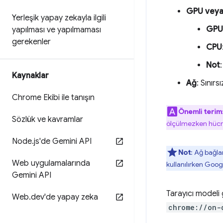
GPU veya
Yerleşik yapay zekayla ilgili
GPU
yapılması ve yapılmaması
gerekenler
CPU
Not
Kaynaklar
Ağ
: Sınır
Chrome Ekibi ile tanışın
Önemli terim
Sözlük ve kavramlar
ölçülmezken hücres
Node
.
js'de Gemini API
Not
: Ağ bağla
Web uygulamalarında
kullanılırken Goo
Gemini API
Tarayıcı modeli
Web
.
dev'de yapay zeka
chrome://on-