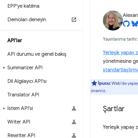
EPP'ye katılma
Alexan
Demoları deneyin
Yayınlanma tarihi
API'lar
Yerleşik yapay z
API durumu ve genel bakış
yönetmesine ger
Summarizer API
standartlaştırm
Dil Algılayıcı API'sı
İpucu:
Web'de yapay 
öneririz.
Translator API
Şartlar
İstem API'si
Writer API
Yerleşik yapay 
Rewriter API