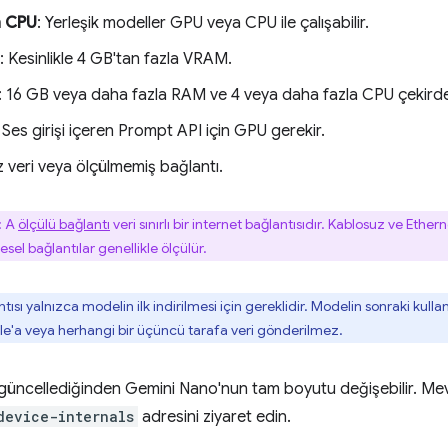
 CPU
: Yerleşik modeller GPU veya CPU ile çalışabilir.
: Kesinlikle 4 GB'tan fazla VRAM.
: 16 GB veya daha fazla RAM ve 4 veya daha fazla CPU çekirde
: Ses girişi içeren Prompt API için GPU gerekir.
sız veri veya ölçülmemiş bağlantı.
: A
ölçülü bağlantı
veri sınırlı bir internet bağlantısıdır. Kablosuz ve Ether
el bağlantılar genellikle ölçülür.
ntısı yalnızca modelin ilk indirilmesi için gereklidir. Modelin sonraki kul
gle'a veya herhangi bir üçüncü tarafa veri gönderilmez.
 güncellediğinden Gemini Nano'nun tam boyutu değişebilir. Mev
device-internals
adresini ziyaret edin.