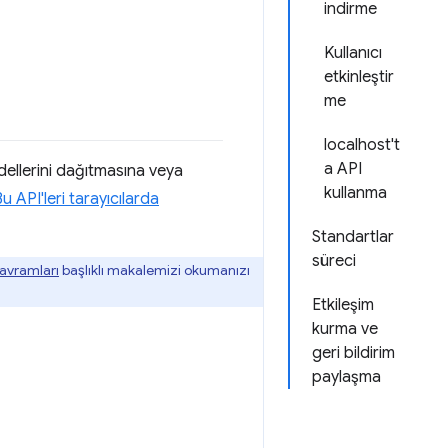
indirme
Kullanıcı
etkinleştir
me
localhost't
a API
llerini dağıtmasına veya
kullanma
u API'leri tarayıcılarda
Standartlar
süreci
avramları
başlıklı makalemizi okumanızı
Etkileşim
kurma ve
geri bildirim
paylaşma