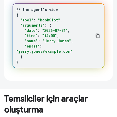
//
the
agent
'
s
{
"tool"
:
"bookSlot"
"arguments"
:
{
"date"
:
"2026-07-31"
"time"
:
"14:00"
"name"
:
"Jerry Jones"
"email"
:
"jerry.jones@example.com"
}
}
Temsilciler için araçlar
oluşturma