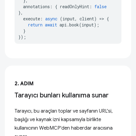
},
annotations
:
{
readOnlyHint
:
false
},
execute
:
async
(
input
,
client
)
=>
{
return
await
api
.
book
(
input
);
}
});
2. ADIM
Tarayıcı bunları kullanıma sunar
Tarayıcı, bu araçları toplar ve sayfanın URL'si,
başlığı ve kaynak izni kapsamıyla birlikte
kullanıcının WebMCP'den haberdar aracısına