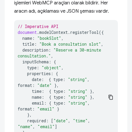
işlemleri WebMCP araçları olarak bildirir. Her
aracın adı, açıklaması ve JSON şeması vardır.
// Imperative API
document
.
modelContext
.
registerTool
({
name
:
"bookSlot"
,
title
:
"Book a consultation slot"
,
description
:
"Reserve a 30-minute 
consultation."
,
inputSchema
:
{
type
:
"object"
,
properties
:
{
date
:
{
type
:
"string"
,
format
:
"date"
},
time
:
{
type
:
"string"
},
name
:
{
type
:
"string"
},
email
:
{
type
:
"string"
,
format
:
"email"
}
},
required
:
[
"date"
,
"time"
,
"name"
,
"email"
]