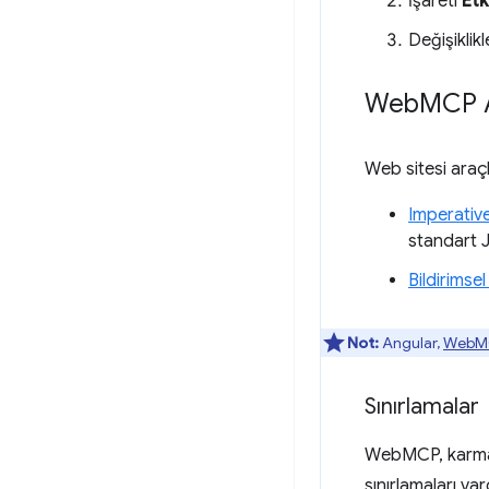
İşareti
Etk
Değişiklik
Web
MCP A
Web sitesi araçla
Imperativ
standart J
Bildirimsel
Not:
Angular,
WebMCP
Sınırlamalar
WebMCP, karmaşı
sınırlamaları var