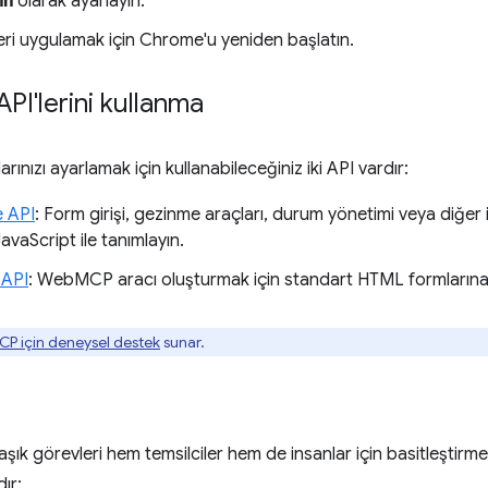
in
olarak ayarlayın.
leri uygulamak için Chrome'u yeniden başlatın.
PI'lerini kullanma
rınızı ayarlamak için kullanabileceğiniz iki API vardır:
e API
: Form girişi, gezinme araçları, durum yönetimi veya diğer işl
avaScript ile tanımlayın.
 API
: WebMCP aracı oluşturmak için standart HTML formlarına 
 için deneysel destek
sunar.
k görevleri hem temsilciler hem de insanlar için basitleştirm
dır: