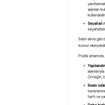
yanıtlamak
alanları k
kullanabilir
Seyahat r
seyahatler
Satın alma gibi b
komut ekleyebili
Pratik anlamda, 
Yapılandı
alanlarıyl
Örneğin, b
İnsan oda
tasarlanmı
tarih ve s