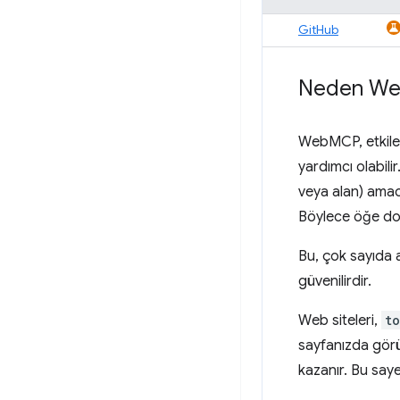
GitHub
Neden W
WebMCP, etkileş
yardımcı olabili
veya alan) amacı
Böylece öğe doğr
Bu, çok sayıda 
güvenilirdir.
Web siteleri,
to
sayfanızda görün
kazanır. Bu say