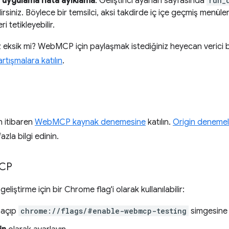
ı uygulama hata ayıklama
: Geliştirici ayarları sayfasında
run_
lirsiniz. Böylece bir temsilci, aksi takdirde iç içe geçmiş menüler
i tetikleyebilir.
z eksik mi? WebMCP için paylaşmak istediğiniz heyecan verici bi
rtışmalara katılın
.
 itibaren
WebMCP kaynak denemesine
katılın.
Origin denemel
zla bilgi edinin.
CP
liştirme için bir Chrome flag'i olarak kullanılabilir:
 açıp
chrome://flags/#enable-webmcp-testing
simgesine 