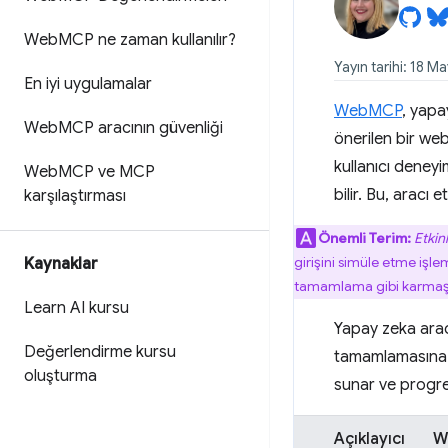
Web
MCP ne zaman kullanılır?
Yayın tarihi: 18 
En iyi uygulamalar
WebMCP
, yap
Web
MCP aracının güvenliği
önerilen bir we
kullanıcı deneyi
Web
MCP ve MCP
bilir. Bu, aracı 
karşılaştırması
Önemli Terim:
Etkin
girişini simüle etme işle
Kaynaklar
tamamlama gibi karmaşık 
Learn AI kursu
Yapay zeka aracı
Değerlendirme kursu
tamamlamasına 
oluşturma
sunar ve progres
Açıklayıcı
W