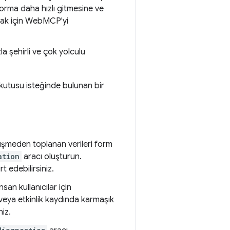
 forma daha hızlı gitmesine ve
lmak için WebMCP'yi
la şehirli ve çok yolculu
im kutusu isteğinde bulunan bir
örüşmeden toplanan verileri form
ation
aracı oluşturun.
t edebilirsiniz.
 insan kullanıcılar için
 veya etkinlik kaydında karmaşık
niz.