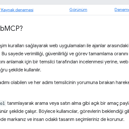
Görünüm
Deneme
Kaynak denemesi
eb
MCP?
im kuralları sağlayarak web uygulamaları ile ajanlar arasında
r. Bu sayede verimliliği, güvenilirliği ve görev tamamlama oranını 
nı anlamak için bir temsilci tarafından incelenmesi yerine, web s
u şekilde kullanılır.
adımı olabilen ve her adımı temsilcinin yorumuna bırakan hare
ol
tanımlayarak arama veya satın alma gibi açık bir amaç payla
ür şekilde çalışır. Böylece kullanıcılar, görevlerin beklendiği 
ede markanız ve insan odaklı tasarım seçimleriniz de korunur.