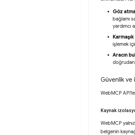
Göz atma 
bağlamı sa
yardımcı a
Karmaşık 
işlemek iç
Aracın bul
doğrudan z
Güvenlik ve i
WebMCP API'leri 
Kaynak izolasy
WebMCP yalnı
belgenin kaynağı