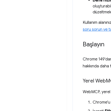
Daha hızl
oluşturabi
düzeltmeler
Kullanım alanını
soru sorun ve ta
Başlayın
Chrome 149'dan
hakkında daha fa
Yerel Web
M
WebMCP, yerel ge
Chrome'u