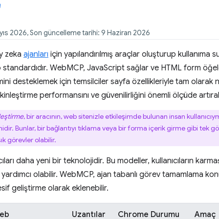
Mayıs 2026, Son güncelleme tarihi: 9 Haziran 2026
ay zeka
ajanları
için yapılandırılmış araçlar oluşturup kullanıma
b standardıdır. WebMCP, JavaScript sağlar ve HTML form öğele
mini desteklemek için temsilciler sayfa özellikleriyle tam olarak 
etkinleştirme performansını ve güvenilirliğini önemli ölçüde artırabi
leştirme
, bir aracının, web sitenizle etkileşimde bulunan insan kullanıcıy
midir. Bunlar, bir bağlantıyı tıklama veya bir forma içerik girme gibi tek g
görevler olabilir.
ları daha yeni bir teknolojidir. Bu modeller, kullanıcıların karma
yardımcı olabilir. WebMCP, ajan tabanlı görev tamamlama ko
if geliştirme olarak eklenebilir.
eb
Uzantılar
Chrome Durumu
Amaç