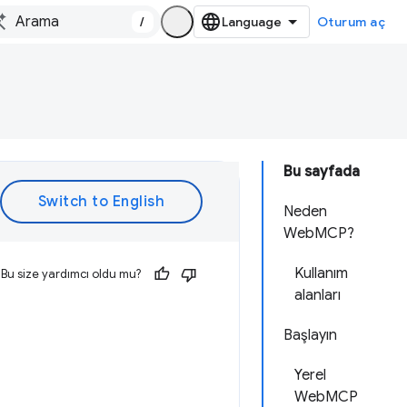
/
Oturum aç
Bu sayfada
Neden
WebMCP?
Kullanım
Bu size yardımcı oldu mu?
alanları
Başlayın
Yerel
WebMCP