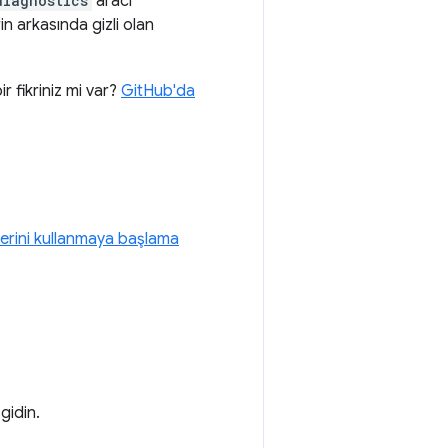
diagnostics
aracı
in arkasında gizli olan
r fikriniz mi var?
GitHub'da
erini kullanmaya başlama
gidin.