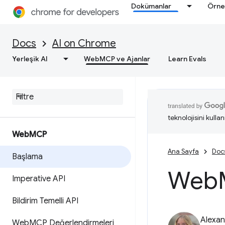
Dokümanlar
Örne
Docs
AI on Chrome
Yerleşik AI
WebMCP ve Ajanlar
Learn Evals
teknolojisini kullan
Web
MCP
Ana Sayfa
Doc
Başlama
Web
Imperative API
Bildirim Temelli API
Alexan
Web
MCP Değerlendirmeleri