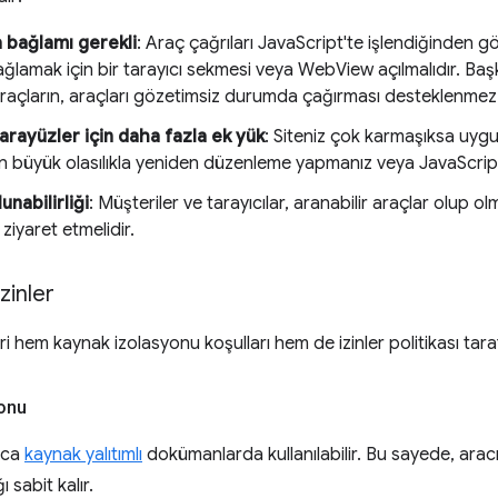
bağlamı gerekli
: Araç çağrıları JavaScript'te işlendiğinden g
ğlamak için bir tarayıcı sekmesi veya WebView açılmalıdır. Başka
raçların, araçları gözetimsiz durumda çağırması desteklenmez
arayüzler için daha fazla ek yük
: Siteniz çok karmaşıksa uy
in büyük olasılıkla yeniden düzenleme yapmanız veya JavaScrip
unabilirliği
: Müşteriler ve tarayıcılar, aranabilir araçlar olup o
iyaret etmelidir.
zinler
hem kaynak izolasyonu koşulları hem de izinler politikası tarafın
onu
zca
kaynak yalıtımlı
dokümanlarda kullanılabilir. Bu sayede, ara
 sabit kalır.