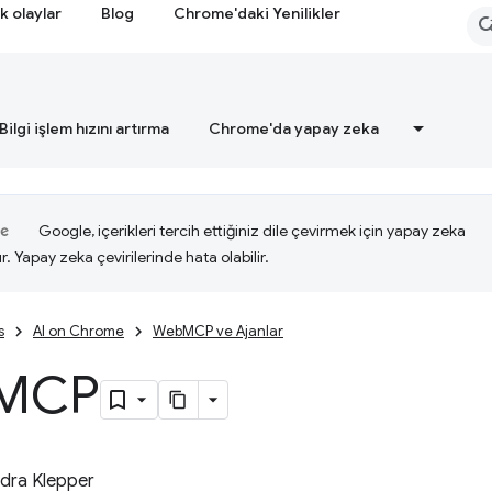
k olaylar
Blog
Chrome'daki Yenilikler
Bilgi işlem hızını artırma
Chrome'da yapay zeka
Google, içerikleri tercih ettiğiniz dile çevirmek için yapay zeka
ır. Yapay zeka çevirilerinde hata olabilir.
s
AI on Chrome
WebMCP ve Ajanlar
MCP
dra Klepper