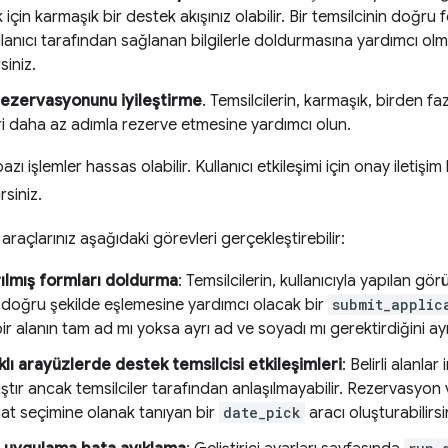
 için karmaşık bir destek akışınız olabilir. Bir temsilcinin doğru
ullanıcı tarafından sağlanan bilgilerle doldurmasına yardımcı o
siniz.
ezervasyonunu iyileştirme
. Temsilcilerin, karmaşık, birden faz
i daha az adımla rezerve etmesine yardımcı olun.
azı işlemler hassas olabilir. Kullanıcı etkileşimi için onay iletiş
rsiniz.
araçlarınız aşağıdaki görevleri gerçekleştirebilir:
rılmış formları doldurma
: Temsilcilerin, kullanıcıyla yapılan g
a doğru şekilde eşlemesine yardımcı olacak bir
submit_applic
ir alanın tam ad mı yoksa ayrı ad ve soyadı mı gerektirdiğini ayır
klı arayüzlerde destek temsilcisi etkileşimleri
: Belirli alanlar
ştır ancak temsilciler tarafından anlaşılmayabilir. Rezervasyon
aat seçimine olanak tanıyan bir
date_pick
aracı oluşturabilirsi