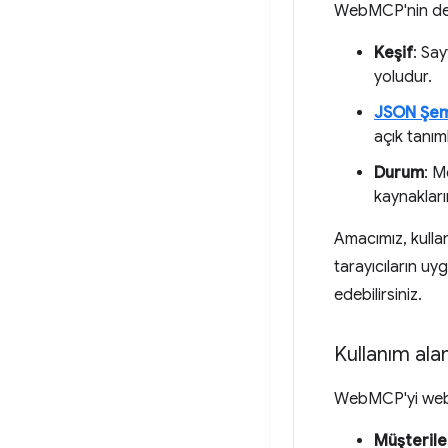
WebMCP'nin dest
Keşif
: Say
yoludur.
JSON Şem
açık tanıml
Durum
: M
kaynakların
Amacımız, kullan
tarayıcıların uy
edebilirsiniz.
Kullanım alan
WebMCP'yi web'd
Müşterile