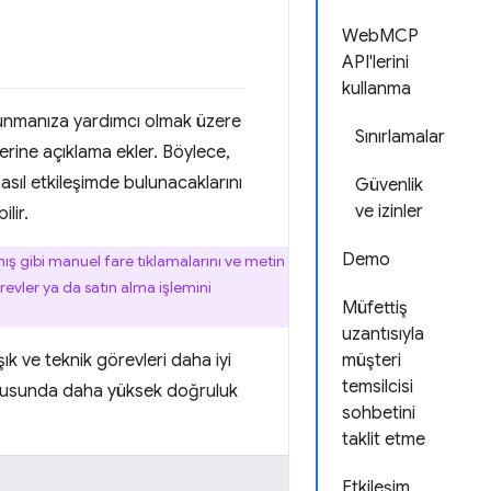
WebMCP
API'lerini
kullanma
 sunmanıza yardımcı olmak üzere
Sınırlamalar
rine açıklama ekler. Böylece,
nasıl etkileşimde bulunacaklarını
Güvenlik
ve izinler
lir.
Demo
mış gibi manuel fare tıklamalarını ve metin
örevler ya da satın alma işlemini
Müfettiş
uzantısıyla
şık ve teknik görevleri daha iyi
müşteri
temsilcisi
nusunda daha yüksek doğruluk
sohbetini
taklit etme
Etkileşim