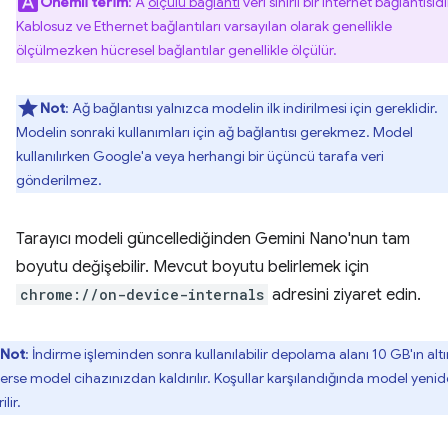
Önemli terim
: A
ölçülü bağlantı
veri sınırlı bir internet bağlantısıdı
Kablosuz ve Ethernet bağlantıları varsayılan olarak genellikle
ölçülmezken hücresel bağlantılar genellikle ölçülür.
Not
: Ağ bağlantısı yalnızca modelin ilk indirilmesi için gereklidir.
Modelin sonraki kullanımları için ağ bağlantısı gerekmez. Model
kullanılırken Google'a veya herhangi bir üçüncü tarafa veri
gönderilmez.
Tarayıcı modeli güncellediğinden Gemini Nano'nun tam
boyutu değişebilir. Mevcut boyutu belirlemek için
chrome://on-device-internals
adresini ziyaret edin.
Not
: İndirme işleminden sonra kullanılabilir depolama alanı 10 GB'ın alt
erse model cihazınızdan kaldırılır. Koşullar karşılandığında model yeni
ilir.