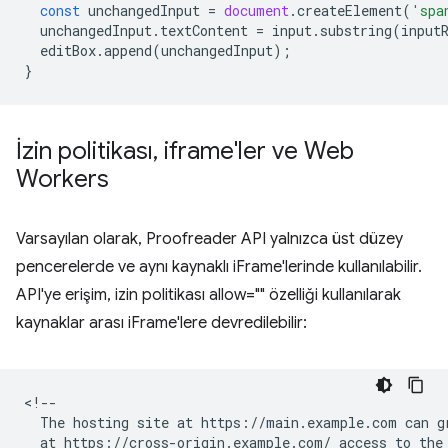
const
unchangedInput
=
document
.
createElement
(
'spa
unchangedInput
.
textContent
=
input
.
substring
(
input
editBox
.
append
(
unchangedInput
);
}
İzin politikası
,
iframe'ler ve Web
Workers
Varsayılan olarak, Proofreader API yalnızca üst düzey
pencerelerde ve aynı kaynaklı iFrame'lerinde kullanılabilir.
API'ye erişim, izin politikası allow="" özelliği kullanılarak
kaynaklar arası iFrame'lere devredilebilir:
<!--

  The hosting site at https://main.example.com can gr
  at https://cross-origin.example.com/ access to the 