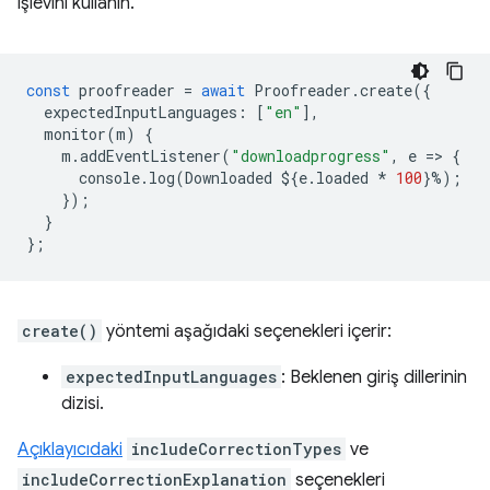
işlevini kullanın.
const
proofreader
=
await
Proofreader
.
create
({
expectedInputLanguages
:
[
"en"
],
monitor
(
m
)
{
m
.
addEventListener
(
"downloadprogress"
,
e
=
>
{
console
.
log
(
Downloaded
$
{
e
.
loaded
*
100
}
%
);
});
}
};
create()
yöntemi aşağıdaki seçenekleri içerir:
expectedInputLanguages
: Beklenen giriş dillerinin
dizisi.
Açıklayıcıdaki
includeCorrectionTypes
ve
includeCorrectionExplanation
seçenekleri