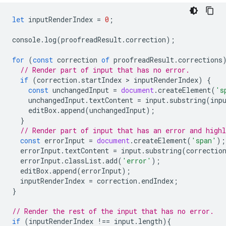
let
inputRenderIndex
=
0
;
console
.
log
(
proofreadResult
.
correction
);
for
(
const
correction
of
proofreadResult
.
corrections
// Render part of input that has no error.
if
(
correction
.
startIndex
 > 
inputRenderIndex
)
{
const
unchangedInput
=
document
.
createElement
(
's
unchangedInput
.
textContent
=
input
.
substring
(
inp
editBox
.
append
(
unchangedInput
);
}
// Render part of input that has an error and highl
const
errorInput
=
document
.
createElement
(
'span'
);
errorInput
.
textContent
=
input
.
substring
(
correctio
errorInput
.
classList
.
add
(
'error'
);
editBox
.
append
(
errorInput
);
inputRenderIndex
=
correction
.
endIndex
;
}
// Render the rest of the input that has no error.
if
(
inputRenderIndex
!==
input
.
length
){