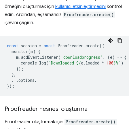
örneğini oluşturmak için
kullanıcı etkinleştirmesini
kontrol
edin. Ardından, eşzamansız
Proofreader.create()
işlevini çağırın.
const
session
=
await
Proofreader
.
create
({
monitor
(
m
)
{
m
.
addEventListener
(
'downloadprogress'
,
(
e
)
=
>
{
console
.
log
(
`Downloaded 
${
e
.
loaded
*
100
}
%`
);
});
},
...
options
,
});
Proofreader nesnesi oluşturma
Proofreader oluşturmak için
Proofreader.create()