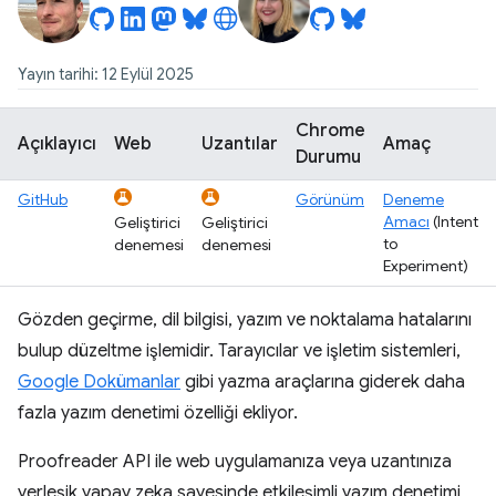
Yayın tarihi: 12 Eylül 2025
Chrome
Açıklayıcı
Web
Uzantılar
Amaç
Durumu
GitHub
Görünüm
Deneme
Amacı
(Intent
Geliştirici
Geliştirici
to
denemesi
denemesi
Experiment)
Gözden geçirme, dil bilgisi, yazım ve noktalama hatalarını
bulup düzeltme işlemidir. Tarayıcılar ve işletim sistemleri,
Google Dokümanlar
gibi yazma araçlarına giderek daha
fazla yazım denetimi özelliği ekliyor.
Proofreader API ile web uygulamanıza veya uzantınıza
yerleşik yapay zeka sayesinde etkileşimli yazım denetimi