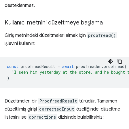
desteklenmez.
Kullanıcı metnini düzeltmeye başlama
Giriş metnindeki düzeltmeleri almak için
proofread()
işlevini kullanın:
const
proofreadResult
=
await
proofreader
.
proofread
(
'I seen him yesterday at the store, and he bought 
);
Düzeltmeler, bir
ProofreadResult
türüdür. Tamamen
düzeltilmiş girişi
correctedInput
özelliğinde, düzeltme
listesini ise
corrections
dizisinde bulabilirsiniz: