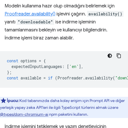
Modelin kullanıma hazır olup olmadığını belirlemek için
Proofreader.availability()
işlevini çağırın.
availability()
yanıtı
"downloadable"
ise indirme işleminin
tamamlanmasını bekleyin ve kullanıcıyı bilgilendirin.
İndirme işlemi biraz zaman alabilir.
const
options
=
{
expectedInputLanguages
:
[
'en'
],
};
const
available
=
if
(
Proofreader
.
availability
(
"down
İpucu:
Kod tabanınızda daha kolay erişim için Prompt API ve diğer
yerleşik yapay zeka API'leri ile ilgili TypeScript türlerini almak üzere
@types/dom-chromium-ai
npm paketini kullanın.
İndirme işlemini tetiklemek ve yazım denetleyicinin