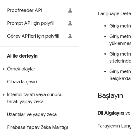
Proofreader API
Language Detect
Prompt API için polyfill
Giriş metni
Görev API'leri için polyfill
Giriş metni
yüklenmesi
Giriş metn
AI ile derleyin
sitelerinde
Örnek olaylar
Giriş metn
Belçika'da
Cihazda çeviri
Başlayın
İstemci tarafı veya sunucu
tarafı yapay zeka
Dil Algılayıcı
v
Uzantılar ve yapay zeka
Tarayıcının Lan
Firebase Yapay Zeka Mantığı