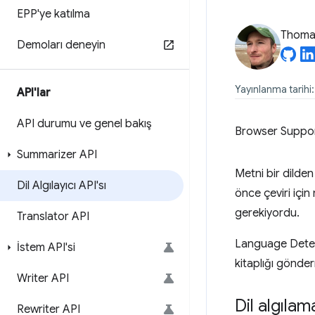
EPP'ye katılma
Thomas
Demoları deneyin
Yayınlanma tarihi
API'lar
API durumu ve genel bakış
Browser Suppo
Summarizer API
Metni bir dilden
Dil Algılayıcı API'sı
önce çeviri için
gerekiyordu.
Translator API
Language Detector
İstem API'si
kitaplığı gönde
Writer API
Dil algılam
Rewriter API