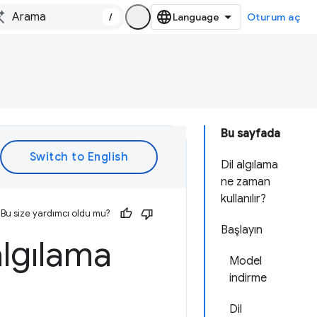
/
Oturum aç
Bu sayfada
Dil algılama
ne zaman
kullanılır?
Bu size yardımcı oldu mu?
Başlayın
algılama
Model
indirme
Dil