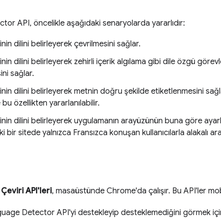
or API, öncelikle aşağıdaki senaryolarda yararlıdır:
nin dilini belirleyerek çevrilmesini sağlar.
nin dilini belirleyerek zehirli içerik algılama gibi dile özgü göre
ni sağlar.
inin dilini belirleyerek metnin doğru şekilde etiketlenmesini sağ
 bu özellikten yararlanılabilir.
inin dilini belirleyerek uygulamanın arayüzünün buna göre ayar
ki bir sitede yalnızca Fransızca konuşan kullanıcılarla alakalı a
e
Çeviri API'leri
, masaüstünde Chrome'da çalışır. Bu API'ler mob
guage Detector API'yi destekleyip desteklemediğini görmek için 