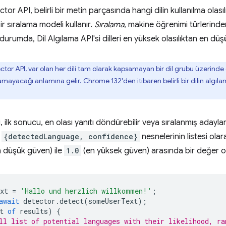
r API, belirli bir metin parçasında hangi dilin kullanılma olas
ir sıralama modeli kullanır.
Sıralama
, makine öğrenimi türlerinden
 durumda, Dil Algılama API'si dilleri en yüksek olasılıktan en düşü
r API, var olan her dili tam olarak kapsamayan bir dil grubu üzerinde eğ
amayacağı anlamına gelir. Chrome 132'den itibaren belirli bir dilin algılama
i, ilk sonucu, en olası yanıtı döndürebilir veya sıralanmış aday
,
{detectedLanguage, confidence}
nesnelerinin listesi ola
 düşük güven) ile
1.0
(en yüksek güven) arasında bir değer ola
xt
=
'Hallo und herzlich willkommen!'
;
await
detector
.
detect
(
someUserText
);
t
of
results
)
{
ll list of potential languages with their likelihood, ra