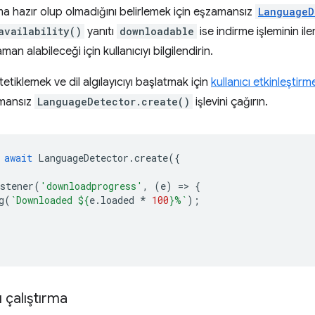
ma hazır olup olmadığını belirlemek için eşzamansız
LanguageD
availability()
yanıtı
downloadable
ise indirme işleminin i
man alabileceği için kullanıcıyı bilgilendirin.
tetiklemek ve dil algılayıcıyı başlatmak için
kullanıcı etkinleştirm
amansız
LanguageDetector.create()
işlevini çağırın.
await
LanguageDetector
.
create
({
stener
(
'downloadprogress'
,
(
e
)
=
>
{
g
(
`Downloaded 
${
e
.
loaded
*
100
}
%`
);
yı çalıştırma