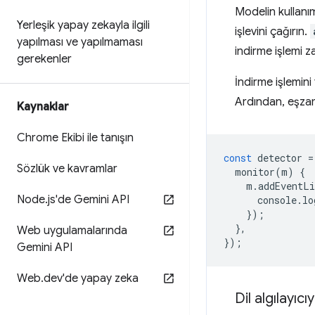
Modelin kullanı
Yerleşik yapay zekayla ilgili
işlevini çağırın.
yapılması ve yapılmaması
indirme işlemi za
gerekenler
İndirme işlemini 
Ardından, eşz
Kaynaklar
Chrome Ekibi ile tanışın
const
detector
=
Sözlük ve kavramlar
monitor
(
m
)
{
m
.
addEventLi
Node
.
js'de Gemini API
console
.
lo
});
},
Web uygulamalarında
});
Gemini API
Web
.
dev'de yapay zeka
Dil algılayıcı