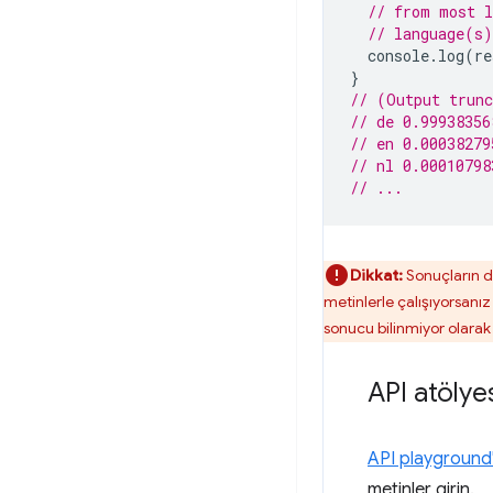
// from most l
// language(s)
console
.
log
(
re
}
// (Output trun
// de 0.99938356
// en 0.00038279
// nl 0.00010798
// ...
Dikkat:
Sonuçların d
metinlerle çalışıyorsanı
sonucu bilinmiyor olara
API atölye
API playgroun
metinler girin.