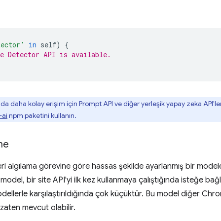
tector'
in
self
)
{
e Detector API is available.
a daha kolay erişim için Prompt API ve diğer yerleşik yapay zeka API'leri i
ai
npm paketini kullanın.
me
lleri algılama görevine göre hassas şekilde ayarlanmış bir modele
 model, bir site API'yi ilk kez kullanmaya çalıştığında isteğe bağl
ellerle karşılaştırıldığında çok küçüktür. Bu model diğer Chrom
 zaten mevcut olabilir.