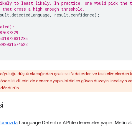
ikely to least likely. In practice, one would pick the t
 that cross a high enough threshold.
sult
.
detectedLanguage
,
result
.
confidence
);
cated):
87637329
531872831285
392031574622
oğruluğu düşük olacağından çok kısa ifadelerden ve tek kelimelerden kaç
z öncelikli dillerinizle deneme yapın, bildirilen güven düzeyini inceley
k döndürün.
si
d'umuzda
Language Detector API ile denemeler yapın. Metin alanı