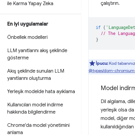
çalıştırın.
ile Karma Yapay Zeka
En iyi uygulamalar
if
(
'LanguageDe
// The Languag
Önbellek modelleri
}
LLM yanıtlarını akış şeklinde
gösterme
İpucu:
Kod tabanınızd
@types/dom-chromium-
Akış şeklinde sunulan LLM
yanıtlarını oluşturma
Model indir
Yerleşik modelde hata ayıklama
Dil algılama, di
Kullanıcıları model indirme
yerleşik olsa da
hakkında bilgilendirme
model, diğer mod
Chrome'da model yönetimini
kullanıldığından
anlama