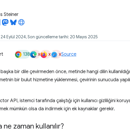
 Steiner
: 24 Eylül 2024, Son güncelleme tarihi: 20 Mayıs 2025
138
x
x
x
rt
Source
 başka bir dile çevirmeden önce, metinde hangi dilin kullanıldığ
 metnin bir bulut hizmetine yüklenmesi, çevirinin sunucuda yapıl
 API, istemci tarafında çalıştığı için kullanıcı gizliliğini koruyab
rmek mümkün olsa da indirmek için ek kaynaklar gerekir.
a ne zaman kullanılır?