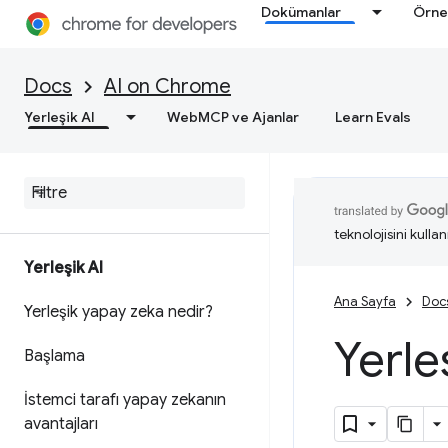
Dokümanlar
Örne
Docs
AI on Chrome
Yerleşik AI
WebMCP ve Ajanlar
Learn Evals
teknolojisini kullan
Yerleşik AI
Ana Sayfa
Doc
Yerleşik yapay zeka nedir?
Yerle
Başlama
İstemci tarafı yapay zekanın
avantajları