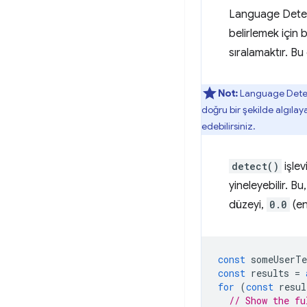
Language Detecto
belirlemek için b
sıralamaktır. Bu
Not:
Language Detecto
doğru bir şekilde algılay
edebilirsiniz.
detect()
işlev
yineleyebilir. Bu
düzeyi,
0.0
(en
const
someUserTe
const
results
=
for
(
const
resul
// Show the fu