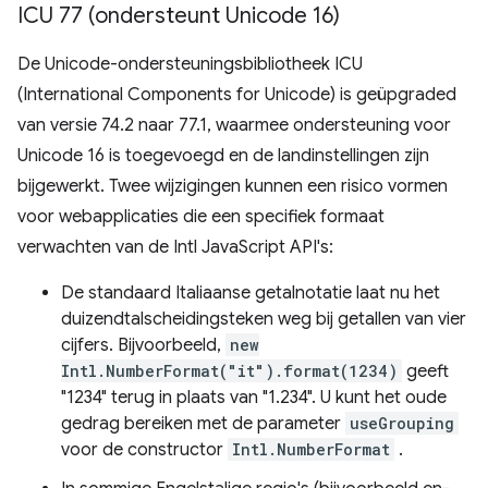
ICU 77 (ondersteunt Unicode 16)
De Unicode-ondersteuningsbibliotheek ICU
(International Components for Unicode) is geüpgraded
van versie 74.2 naar 77.1, waarmee ondersteuning voor
Unicode 16 is toegevoegd en de landinstellingen zijn
bijgewerkt. Twee wijzigingen kunnen een risico vormen
voor webapplicaties die een specifiek formaat
verwachten van de Intl JavaScript API's:
De standaard Italiaanse getalnotatie laat nu het
duizendtalscheidingsteken weg bij getallen van vier
cijfers. Bijvoorbeeld,
new
Intl.NumberFormat("it").format(1234)
geeft
"1234" terug in plaats van "1.234". U kunt het oude
gedrag bereiken met de parameter
useGrouping
voor de constructor
Intl.NumberFormat
.