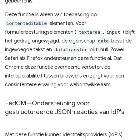
gebeurtenis.
Deze functie is alleen van toepassing op
contenteditable
elementen. Voor
formulierbesturingselementen (
textarea
,
input
) blijft
het gedrag ongewijzigd: de eigenschap
data
bevat de
ingevoegde tekst en
dataTransfer
blijft null. Zowel
Safari als Firefox ondersteunen deze functie al. Dat
Chrome deze functie overneemt, verbetert de
interoperabiliteit tussen browsers en zorgt voor een
consistentere ervaring voor webontwikkelaars.
Fed
CM—Ondersteuning voor
gestructureerde JSON-reacties van Id
P's
Met deze functie kunnen identiteitsproviders (IdP's)