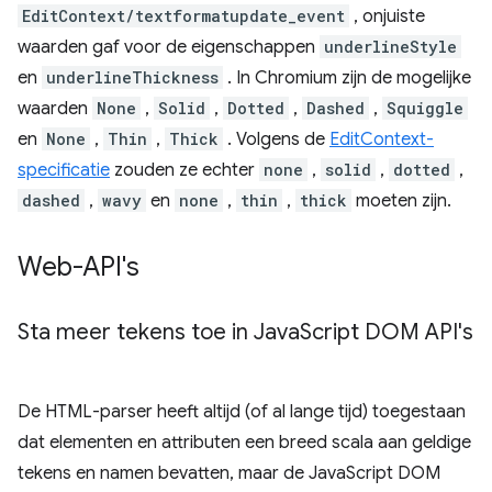
EditContext/textformatupdate_event
, onjuiste
waarden gaf voor de eigenschappen
underlineStyle
en
underlineThickness
. In Chromium zijn de mogelijke
waarden
None
,
Solid
,
Dotted
,
Dashed
,
Squiggle
en
None
,
Thin
,
Thick
. Volgens de
EditContext-
specificatie
zouden ze echter
none
,
solid
,
dotted
,
dashed
,
wavy
en
none
,
thin
,
thick
moeten zijn.
Web-API's
Sta meer tekens toe in Java
Script DOM API's
De HTML-parser heeft altijd (of al lange tijd) toegestaan ​​
dat elementen en attributen een breed scala aan geldige
tekens en namen bevatten, maar de JavaScript DOM