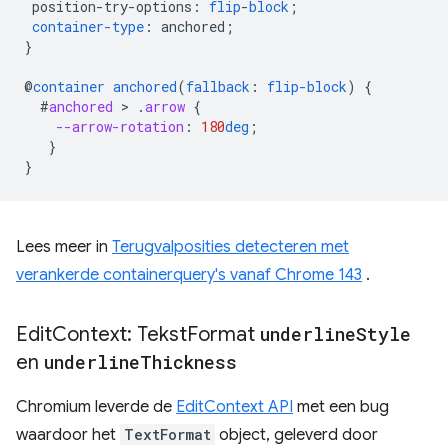
position-try-options
:
flip
-
block
;
container-type
:
anchored
;
}
@
container
anchored
(
fallback
:
flip-block
)
{
#
anchored
 > 
.
arrow
{
--arrow-rotation
:
180
deg
;
}
}
Lees meer in
Terugvalposities detecteren met
verankerde containerquery's vanaf Chrome 143
.
Edit
Context: Tekst
Format
underline
Style
en
underline
Thickness
Chromium leverde de
EditContext API
met een bug
waardoor het
TextFormat
object, geleverd door