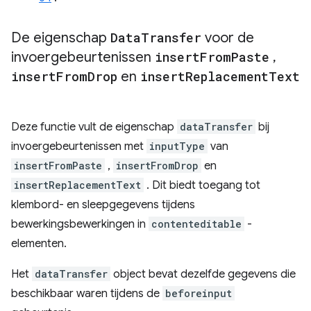
De eigenschap
Data
Transfer
voor de
invoergebeurtenissen
insert
From
Paste
,
insert
From
Drop
en
insert
Replacement
Text
Deze functie vult de eigenschap
dataTransfer
bij
invoergebeurtenissen met
inputType
van
insertFromPaste
,
insertFromDrop
en
insertReplacementText
. Dit biedt toegang tot
klembord- en sleepgegevens tijdens
bewerkingsbewerkingen in
contenteditable
-
elementen.
Het
dataTransfer
object bevat dezelfde gegevens die
beschikbaar waren tijdens de
beforeinput