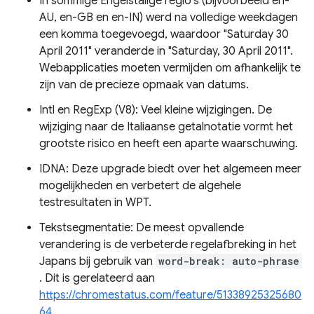
In sommige Engelstalige regio's (bijvoorbeeld en-
AU, en-GB en en-IN) werd na volledige weekdagen
een komma toegevoegd, waardoor "Saturday 30
April 2011" veranderde in "Saturday, 30 April 2011".
Webapplicaties moeten vermijden om afhankelijk te
zijn van de precieze opmaak van datums.
Intl en RegExp (V8): Veel kleine wijzigingen. De
wijziging naar de Italiaanse getalnotatie vormt het
grootste risico en heeft een aparte waarschuwing.
IDNA: Deze upgrade biedt over het algemeen meer
mogelijkheden en verbetert de algehele
testresultaten in WPT.
Tekstsegmentatie: De meest opvallende
verandering is de verbeterde regelafbreking in het
Japans bij gebruik van
word-break: auto-phrase
. Dit is gerelateerd aan
https://chromestatus.com/feature/51338925325680
64
.