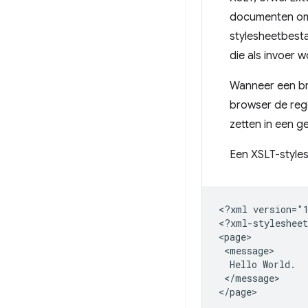
documenten om 
stylesheetbest
die als invoer 
Wanneer een br
browser de reg
zetten in een 
Een XSLT-style
<?xml
version="1
<?xml-stylesheet
Hello
</message>
