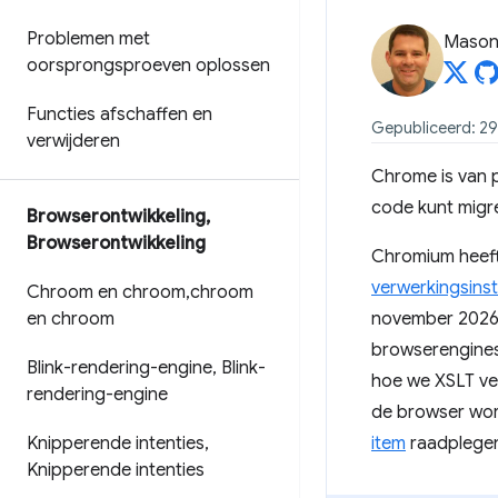
Problemen met
Mason
oorsprongsproeven oplossen
Functies afschaffen en
Gepubliceerd: 29
verwijderen
Chrome is van p
code kunt migre
Browserontwikkeling
,
Browserontwikkeling
Chromium heeft 
verwerkingsinst
Chroom en chroom
,
chroom
en chroom
november 2026
browserengines 
Blink-rendering-engine
,
Blink-
hoe we XSLT ver
rendering-engine
de browser wor
Knipperende intenties
,
item
raadplege
Knipperende intenties