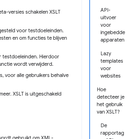
API-
ta-versies schakelen XSLT
uitvoer
voor
esteld voor testdoeleinden.
ingebedde
esten en om functies te blijven
apparaten
Lazy
 testdoeleinden. Hierdoor
templates
nctie wordt verwijderd.
voor
s, voor alle gebruikers behalve
websites
Hoe
 meer. XSLT is uitgeschakeld
detecteer je
het gebruik
van XSLT?
De
rapportag
 wordt gebruikt om XML-