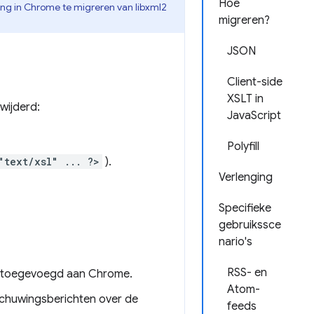
Hoe
ing in Chrome te migreren van libxml2
migreren?
JSON
Client-side
XSLT in
wijderd:
JavaScript
Polyfill
"text/xsl" ... ?>
).
Verlenging
Specifieke
gebruikssce
nario's
RSS- en
e toegevoegd aan Chrome.
Atom-
rschuwingsberichten over de
feeds