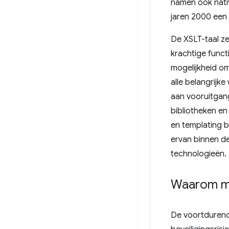
namen ook nati
jaren 2000 een
De XSLT-taal ze
krachtige funct
mogelijkheid o
alle belangrijk
aan vooruitgan
bibliotheken en
en templating b
ervan binnen d
technologieën.
Waarom mo
De voortdurende