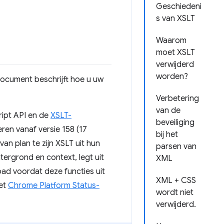
Geschiedeni
s van XSLT
Waarom
moet XSLT
verwijderd
worden?
 document beschrijft hoe u uw
Verbetering
van de
ipt API en de
XSLT-
beveiliging
ren vanaf versie 158 (17
bij het
n plan te zijn XSLT uit hun
parsen van
ergrond en context, legt uit
XML
ad voordat deze functies uit
XML + CSS
het
Chrome Platform Status-
wordt niet
verwijderd.