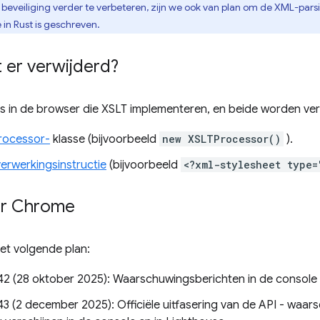
eveiliging verder te verbeteren, zijn we ook van plan om de XML-pars
in Rust is geschreven.
 er verwijderd?
I's in de browser die XSLT implementeren, en beide worden ver
rocessor-
klasse (bijvoorbeeld
new XSLTProcessor()
).
erwerkingsinstructie
(bijvoorbeeld
<?xml-stylesheet type=
oor Chrome
et volgende plan:
2 (28 oktober 2025): Waarschuwingsberichten in de consol
3 (2 december 2025): Officiële uitfasering van de API - waa