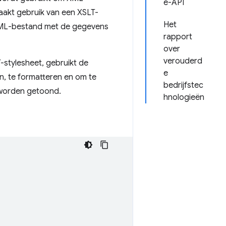
e-API
akt gebruik van een XSLT-
Het
 XML-bestand met de gegevens
rapport
over
verouderd
stylesheet, gebruikt de
e
n, te formatteren en om te
bedrijfstec
 worden getoond.
hnologieën