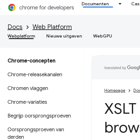
Documenten
Cas
Docs
Web Platform
Webplatform
Nieuwe uitgaven
WebGPU
Chrome-concepten
Chrome-releasekanalen
Chromen vlaggen
Homepage
Do
Chrome-variaties
XSLT 
Begrijp oorsprongsproeven
brow
Oorsprongsproeven van
derden