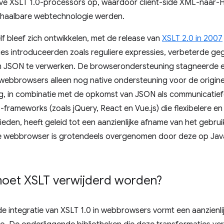
ve XSLT 1.0-processors op, waardoor client-side XML-naar-
 haalbare webtechnologie werden.
lf bleef zich ontwikkelen, met de release van
XSLT 2.0 in 2007
ies introduceerden zoals reguliere expressies, verbeterde g
m JSON te verwerken. De browserondersteuning stagneerde 
e webbrowsers alleen nog native ondersteuning voor de originel
g, in combinatie met de opkomst van JSON als communicatief
 -frameworks (zoals jQuery, React en Vue.js) die flexibelere 
ieden, heeft geleid tot een aanzienlijke afname van het gebruik
e webbrowser is grotendeels overgenomen door deze op Jav
et XSLT verwijderd worden?
 integratie van XSLT 1.0 in webbrowsers vormt een aanzienli