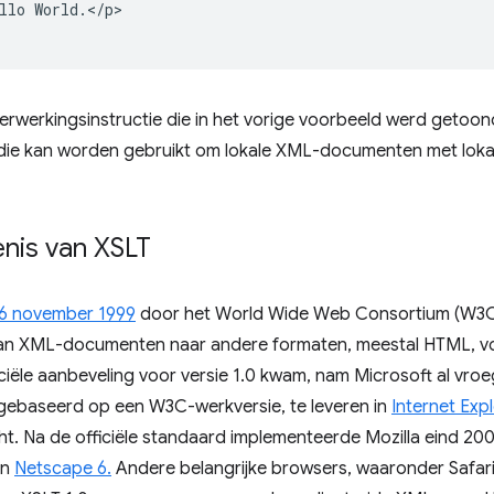
llo World.</p>

rwerkingsinstructie die in het vorige voorbeeld werd getoond
die kan worden gebruikt om lokale XML-documenten met lokale
nis van XSLT
6 november 1999
door het World Wide Web Consortium (W3C)
an XML-documenten naar andere formaten, meestal HTML, v
ciële aanbeveling voor versie 1.0 kwam, nam Microsoft al vroeg
 gebaseerd op een W3C-werkversie, te leveren in
Internet Expl
t. Na de officiële standaard implementeerde Mozilla eind 200
in
Netscape 6.
Andere belangrijke browsers, waaronder Safari