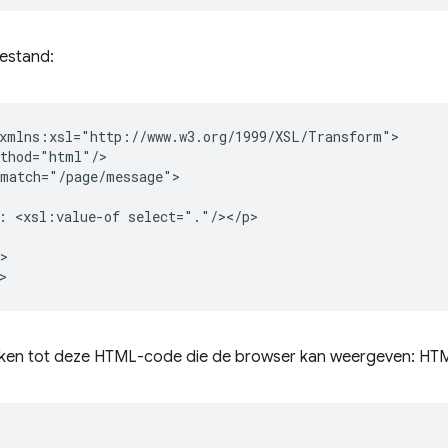
bestand:
:
<xsl:value-of
>

ken tot deze HTML-code die de browser kan weergeven: HT