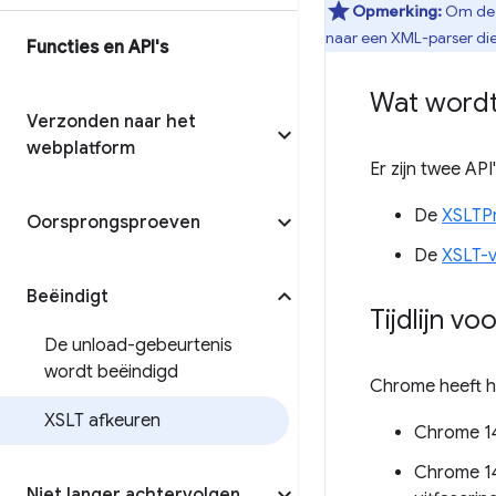
Opmerking:
Om de b
naar een XML-parser die 
Functies en API's
Wat wordt
Verzonden naar het
webplatform
Er zijn twee AP
De
XSLTP
Oorsprongsproeven
De
XSLT-v
Beëindigt
Tijdlijn v
De unload-gebeurtenis
wordt beëindigd
Chrome heeft h
XSLT afkeuren
Chrome 14
Chrome 14
Niet langer achtervolgen