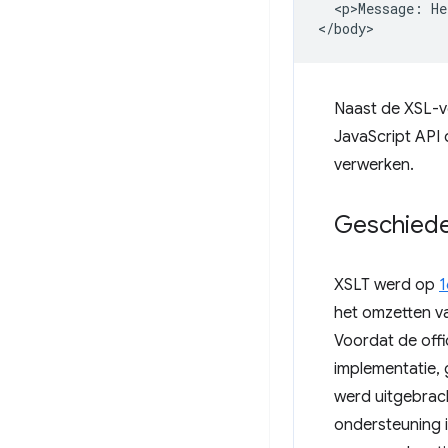
  <p>Message: He
Naast de XSL-ve
JavaScript API 
verwerken.
Geschiede
XSLT werd op
1
het omzetten v
Voordat de offi
implementatie,
werd uitgebrach
ondersteuning 