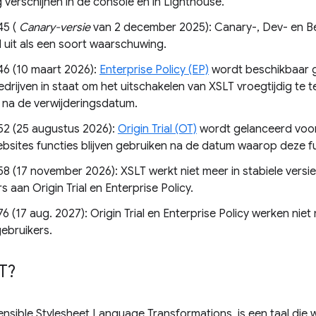
g verschijnen in de console en in Lighthouse.
45 (
Canary-versie
van 2 december 2025): Canary-, Dev- en Be
 uit als een soort waarschuwing.
6 (10 maart 2026):
Enterprise Policy (EP)
wordt beschikbaar g
bedrijven in staat om het uitschakelen van XSLT vroegtijdig te t
 na de verwijderingsdatum.
2 (25 augustus 2026):
Origin Trial (OT)
wordt gelanceerd voor
bsites functies blijven gebruiken na de datum waarop deze fu
 (17 november 2026): XSLT werkt niet meer in stabiele versie
 aan Origin Trial en Enterprise Policy.
 (17 aug. 2027): Origin Trial en Enterprise Policy werken niet
gebruikers.
T?
ensible Stylesheet Language Transformations, is een taal die