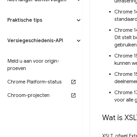
uitfaserin
Chrome 1
standaard
Praktische tips
Chrome 14
Dit stelt 
Versiegeschiedenis-API
gebruiken
Chrome 15
Meld u aan voor origin-
kunnen we
proeven
Chrome 158
deelnemers
Chrome Platform-status
Chrome 176
Chroom-projecten
voor alle 
Wat is XSL
XSLT, ofwel Ext