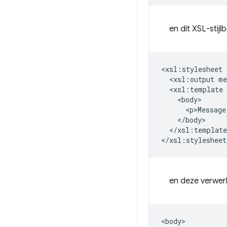
en dit XSL-stijl
<xsl:stylesheet
<xsl:output
<xsl:template
<p>Message
</xsl:template
en deze verwer
<body>
