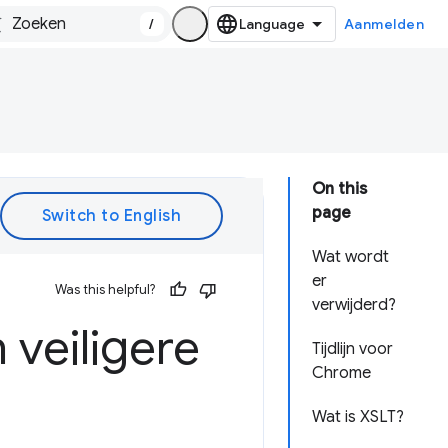
/
Aanmelden
On this
page
Wat wordt
er
Was this helpful?
verwijderd?
 veiligere
Tijdlijn voor
Chrome
Wat is XSLT?