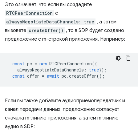
Это означает, что если вы создадите
RTCPeerConnection
с
alwaysNegotiateDataChannels: true
, а затем
вызовете
createOffer()
, то в SDP будет создано
предложение с m-строкой приложения. Например:
const
pc
=
new
RTCPeerConnection
({
alwaysNegotiateDataChannels
:
true
});
const
offer
=
await
pc
.
createOffer
();
Если вы также добавите аудиоприемопередатчик и
канал передачи данных, предложение согласует
сначала m-линию приложения, а затем m-линию
аудио в SDP: