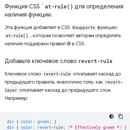
Функция CSS `
at-rule(
)
для определения
наличия функции
.
Эта функция добавляет в CSS
@supports
функцию
at-rule()
, которая позволяет авторам определять
наличие поддержки правил @ в CSS.
Добавьте ключевое слово
revert-rule
Ключевое слово
revert-rule
откатывает каскад до
предыдущего правила, аналогично тому, как
revert-
layer
откатывает каскад до предыдущего слоя.
Например:
div
{
color
:
green
;
}
div
{
color
:
revert
-
rule
;
/* Effectively green */
}