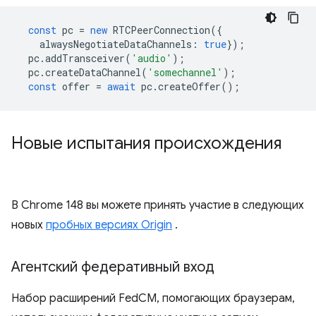
const
pc
=
new
RTCPeerConnection
({
alwaysNegotiateDataChannels
:
true
});
pc
.
addTransceiver
(
'audio'
);
pc
.
createDataChannel
(
'somechannel'
);
const
offer
=
await
pc
.
createOffer
();
Новые испытания происхождения
В Chrome 148 вы можете принять участие в следующих
новых
пробных версиях Origin
.
Агентский федеративный вход
Набор расширений FedCM, помогающих браузерам,