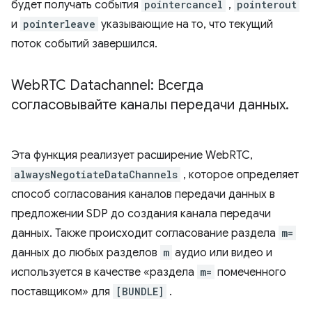
будет получать события
pointercancel
,
pointerout
и
pointerleave
указывающие на то, что текущий
поток событий завершился.
Web
RTC Datachannel: Всегда
согласовывайте каналы передачи данных
.
Эта функция реализует расширение WebRTC,
alwaysNegotiateDataChannels
, которое определяет
способ согласования каналов передачи данных в
предложении SDP до создания канала передачи
данных. Также происходит согласование раздела
m=
данных до любых разделов
m
аудио или видео и
используется в качестве «раздела
m=
помеченного
поставщиком» для
[BUNDLE]
.