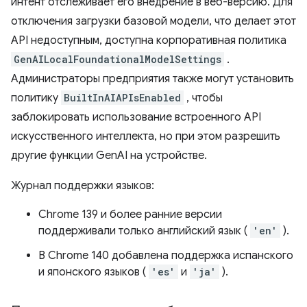
интент отслеживает его внедрение в веб-версию. Для
отключения загрузки базовой модели, что делает этот
API недоступным, доступна корпоративная политика
GenAILocalFoundationalModelSettings
.
Администраторы предприятия также могут установить
политику
BuiltInAIAPIsEnabled
, чтобы
заблокировать использование встроенного API
искусственного интеллекта, но при этом разрешить
другие функции GenAI на устройстве.
Журнал поддержки языков:
Chrome 139 и более ранние версии
поддерживали только английский язык (
'en'
).
В Chrome 140 добавлена ​​поддержка испанского
и японского языков (
'es'
и
'ja'
).