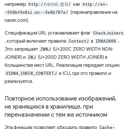
например
http://네이버.한국/
как
http://xn-
-950bt9s8xi.xn--3e0b707e/
(перенаправление на
naver.com).
Спецификация URL устанавливает флаг
CheckJoiners
, который включает правила
ContextJ
в
IDNA2008
.
Это запрещает
ZWNJ
(U+200C ZERO WIDTH NON-
JOINER) и
ZWJ
(U+200D ZERO WIDTH JOINER) в
большинстве мест URL. Реализация передает опцию
UIDNA_CHECK_CONTEXTJ
в ICU, где это правило и
реализуется.
Повторное использование изображений
,
не хранящихся в хранилище
,
при
переназначении с тем же источником
Эта функция позволяет обходить правило
Cache-