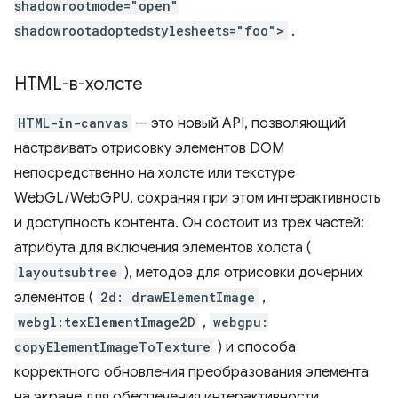
shadowrootmode="open"
shadowrootadoptedstylesheets="foo">
.
HTML-в-холсте
HTML-in-canvas
— это новый API, позволяющий
настраивать отрисовку элементов DOM
непосредственно на холсте или текстуре
WebGL/WebGPU, сохраняя при этом интерактивность
и доступность контента. Он состоит из трех частей:
атрибута для включения элементов холста (
layoutsubtree
), методов для отрисовки дочерних
элементов (
2d: drawElementImage
,
webgl:texElementImage2D
,
webgpu:
copyElementImageToTexture
) и способа
корректного обновления преобразования элемента
на экране для обеспечения интерактивности.