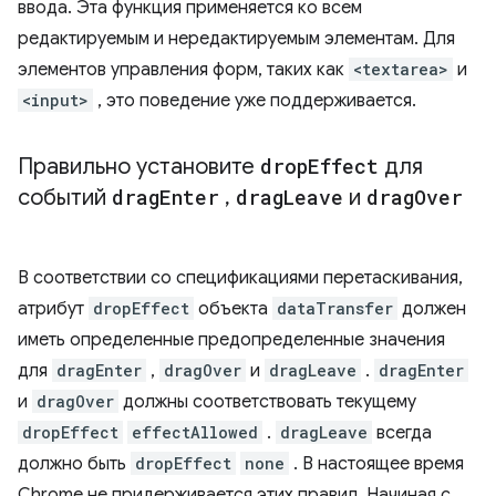
ввода. Эта функция применяется ко всем
редактируемым и нередактируемым элементам. Для
элементов управления форм, таких как
<textarea>
и
<input>
, это поведение уже поддерживается.
Правильно установите
drop
Effect
для
событий
drag
Enter
,
drag
Leave
и
drag
Over
В соответствии со спецификациями перетаскивания,
атрибут
dropEffect
объекта
dataTransfer
должен
иметь определенные предопределенные значения
для
dragEnter
,
dragOver
и
dragLeave
.
dragEnter
и
dragOver
должны соответствовать текущему
dropEffect
effectAllowed
.
dragLeave
всегда
должно быть
dropEffect
none
. В настоящее время
Chrome не придерживается этих правил. Начиная с