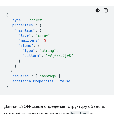
{
"type"
:
"object"
,
"properties"
:
{
"hashtags"
:
{
"type"
:
"array"
,
"maxItems"
:
3
,
"items"
:
{
"type"
:
"string"
,
"pattern"
:
"^#[^\\s#]+$"
}
}
},
"required"
:
[
"hashtags"
],
"additionalProperties"
:
false
}
Данная JSON-схема определяет структуру объекта,
который должен содержать поле
hashtags
и