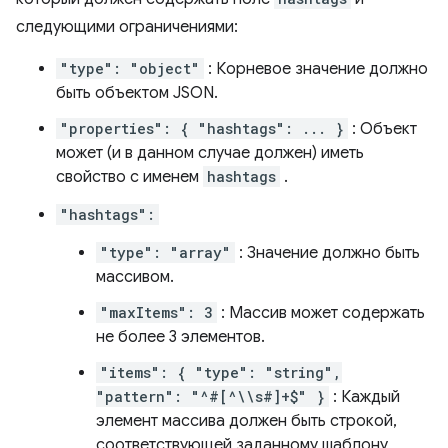
следующими ограничениями:
"type": "object"
: Корневое значение должно
быть объектом JSON.
"properties": { "hashtags": ... }
: Объект
может (и в данном случае должен) иметь
свойство с именем
hashtags
.
"hashtags":
"type": "array"
: Значение должно быть
массивом.
"maxItems": 3
: Массив может содержать
не более 3 элементов.
"items": { "type": "string",
"pattern": "^#[^\\s#]+$" }
: Каждый
элемент массива должен быть строкой,
соответствующей заданному шаблону