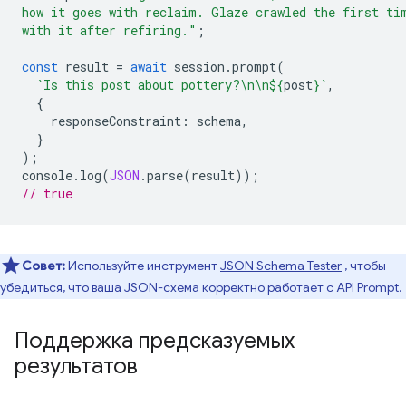
how it goes with reclaim. Glaze crawled the first ti
with it after refiring."
;
const
result
=
await
session
.
prompt
(
`Is this post about pottery?\n\n
${
post
}
`
,
{
responseConstraint
:
schema
,
}
);
console
.
log
(
JSON
.
parse
(
result
));
// true
Совет:
Используйте инструмент
JSON Schema Tester
, чтобы
убедиться, что ваша JSON-схема корректно работает с API Prompt.
Поддержка предсказуемых
результатов