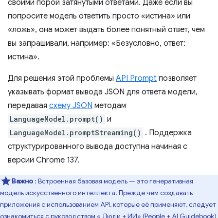
своими порой затянутыми ответами. Даже если вы
попросите модель ответить просто «истина» или
«ложь», она может выдать более понятный ответ, чем
вы запрашивали, например: «Безусловно, ответ:
истина».
Для решения этой проблемы
API Prompt
позволяет
указывать формат вывода JSON для ответа модели,
передавая
схему JSON
методам
LanguageModel.prompt()
и
LanguageModel.promptStreaming()
. Поддержка
структурированного вывода доступна начиная с
версии Chrome 137.
Важно
: Встроенная базовая модель — это генеративная
модель искусственного интеллекта. Прежде чем создавать
приложения с использованием API, которые её применяют, следует
ознакомиться с руководством «
Люди + ИИ» (People + AI Guidebook)