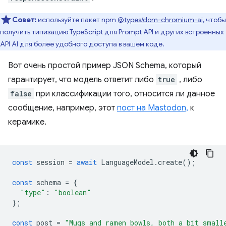
Совет:
используйте пакет npm
@types/dom-chromium-ai,
чтобы
получить типизацию TypeScript для Prompt API и других встроенных
API AI для более удобного доступа в вашем коде.
Вот очень простой пример JSON Schema, который
гарантирует, что модель ответит либо
true
, либо
false
при классификации того, относится ли данное
сообщение, например, этот
пост на Mastodon,
к
керамике.
const
session
=
await
LanguageModel
.
create
();
const
schema
=
{
"type"
:
"boolean"
};
const
post
=
"Mugs and ramen bowls, both a bit small