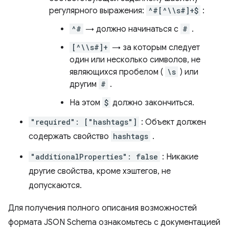
регулярного выражения:
^#[^\\s#]+$
:
^#
→ должно начинаться с
#
.
[^\\s#]+
→ за которым следует
один или несколько символов, не
являющихся пробелом (
\s
) или
другим
#
.
На этом
$
должно закончиться.
"required": ["hashtags"]
: Объект должен
содержать свойство
hashtags
.
"additionalProperties": false
: Никакие
другие свойства, кроме хэштегов, не
допускаются.
Для получения полного описания возможностей
формата JSON Schema ознакомьтесь с документацией