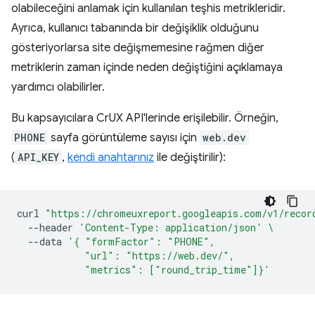
olabileceğini anlamak için kullanılan teşhis metrikleridir.
Ayrıca, kullanıcı tabanında bir değişiklik olduğunu
gösteriyorlarsa site değişmemesine rağmen diğer
metriklerin zaman içinde neden değiştiğini açıklamaya
yardımcı olabilirler.
Bu kapsayıcılara CrUX API'lerinde erişilebilir. Örneğin,
PHONE
sayfa görüntüleme sayısı için
web.dev
(
API_KEY
,
kendi anahtarınız
ile değiştirilir):
curl
"https://chromeuxreport.googleapis.com/v1/recor
--header
'Content-Type: application/json'
\
--data
'{ "formFactor": "PHONE",
            "url": "https://web.dev/",
            "metrics": ["round_trip_time"]}'