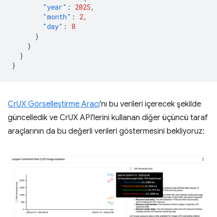
"year"
:
2025
,
"month"
:
2
,
"day"
:
8
}
}
}
}
CrUX Görselleştirme Aracı
'nı bu verileri içerecek şekilde
güncelledik ve CrUX API'lerini kullanan diğer üçüncü taraf
araçlarının da bu değerli verileri göstermesini bekliyoruz: