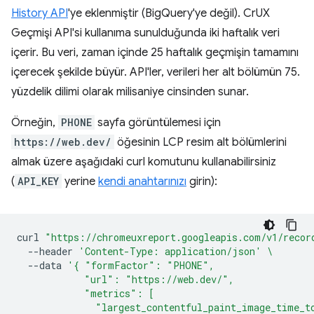
History API
'ye eklenmiştir (BigQuery'ye değil). CrUX
Geçmişi API'si kullanıma sunulduğunda iki haftalık veri
içerir. Bu veri, zaman içinde 25 haftalık geçmişin tamamını
içerecek şekilde büyür. API'ler, verileri her alt bölümün 75.
yüzdelik dilimi olarak milisaniye cinsinden sunar.
Örneğin,
PHONE
sayfa görüntülemesi için
https://web.dev/
öğesinin LCP resim alt bölümlerini
almak üzere aşağıdaki curl komutunu kullanabilirsiniz
(
API_KEY
yerine
kendi anahtarınızı
girin):
curl
"https://chromeuxreport.googleapis.com/v1/recor
--header
'Content-Type: application/json'
\
--data
'{ "formFactor": "PHONE",
            "url": "https://web.dev/",
            "metrics": [
              "largest_contentful_paint_image_time_t