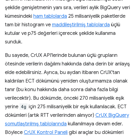
şekilde genişletmenin yanı sıra, verileri aylık BigQuery veri
kümesindeki
ham tablolarda
25 milisaniyelik paketlerde
tam bir histogram ve
maddileştirilmiş tablolarda
üçlü
kutular ve p75 değerleri içerecek şekilde kullanıma
sunduk.
Bu sayede, CrUX API'lerinde bulunan üçlü grupların
ötesinde verilerin dağılımı hakkında daha derin bir anlayış
elde edebilirsiniz. Ayrıca, bu aydan itibaren CrUX'tan
kaldırılan ECT dökümünü yeniden oluşturmamıza olanak
tanır (bu konu hakkında daha sonra daha fazla bilgi
verilecektir). Bu dökümde, önceki 270 milisaniyelik eşik
yerine
4g
için 275 milisaniyelik bir eşik kullanılacak. ECT
dökümleri (artık RTT verilerinden alınıyor)
CrUX BigQuery
somutlaştırılmış tablolarında
kullanılmaya devam eder.
Böylece
CrUX Kontrol Paneli
gibi araçlar bu dökümleri