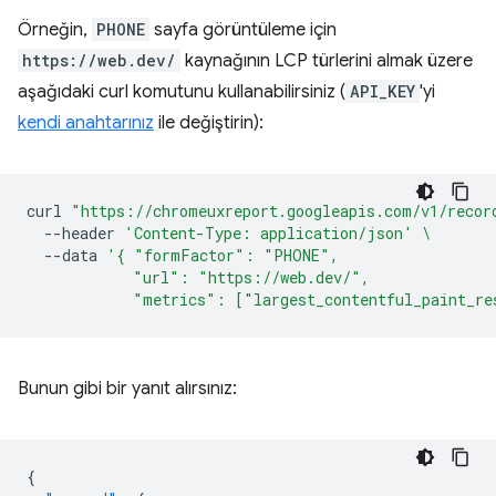
Örneğin,
PHONE
sayfa görüntüleme için
https://web.dev/
kaynağının LCP türlerini almak üzere
aşağıdaki curl komutunu kullanabilirsiniz (
API_KEY
'yi
kendi anahtarınız
ile değiştirin):
curl
"https://chromeuxreport.googleapis.com/v1/recor
--header
'Content-Type: application/json'
\
--data
'{ "formFactor": "PHONE",
            "url": "https://web.dev/",
            "metrics": ["largest_contentful_paint_re
Bunun gibi bir yanıt alırsınız:
{