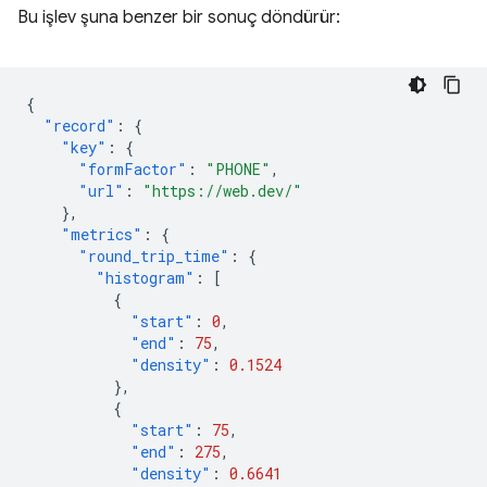
Bu işlev şuna benzer bir sonuç döndürür:
{
"record"
:
{
"key"
:
{
"formFactor"
:
"PHONE"
,
"url"
:
"https://web.dev/"
},
"metrics"
:
{
"round_trip_time"
:
{
"histogram"
:
[
{
"start"
:
0
,
"end"
:
75
,
"density"
:
0.1524
},
{
"start"
:
75
,
"end"
:
275
,
"density"
:
0.6641