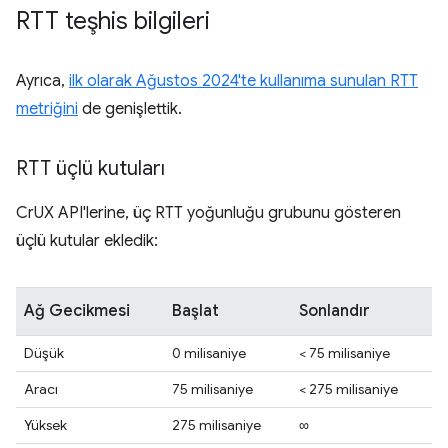
RTT teşhis bilgileri
Ayrıca,
ilk olarak Ağustos 2024'te kullanıma sunulan RTT
metriğini
de genişlettik.
RTT üçlü kutuları
CrUX API'lerine, üç RTT yoğunluğu grubunu gösteren
üçlü kutular ekledik:
Ağ Gecikmesi
Başlat
Sonlandır
Düşük
0 milisaniye
< 75 milisaniye
Aracı
75 milisaniye
< 275 milisaniye
Yüksek
275 milisaniye
∞