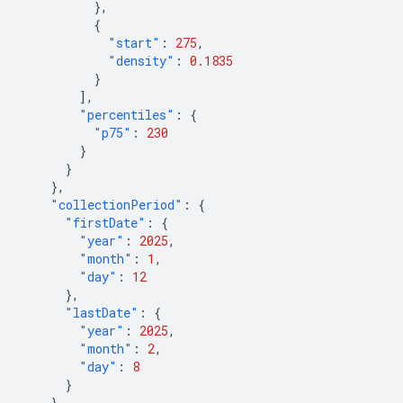
},
{
"start"
:
275
,
"density"
:
0.1835
}
],
"percentiles"
:
{
"p75"
:
230
}
}
},
"collectionPeriod"
:
{
"firstDate"
:
{
"year"
:
2025
,
"month"
:
1
,
"day"
:
12
},
"lastDate"
:
{
"year"
:
2025
,
"month"
:
2
,
"day"
:
8
}
}