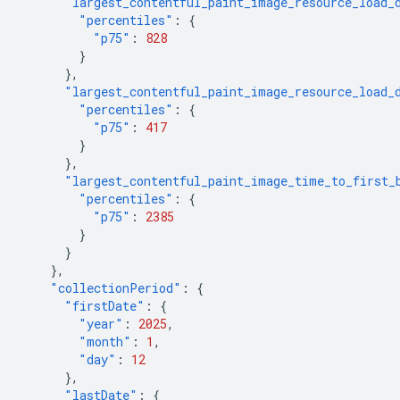
"largest_contentful_paint_image_resource_load_
"percentiles"
:
{
"p75"
:
828
}
},
"largest_contentful_paint_image_resource_load_
"percentiles"
:
{
"p75"
:
417
}
},
"largest_contentful_paint_image_time_to_first_
"percentiles"
:
{
"p75"
:
2385
}
}
},
"collectionPeriod"
:
{
"firstDate"
:
{
"year"
:
2025
,
"month"
:
1
,
"day"
:
12
},
"lastDate"
:
{