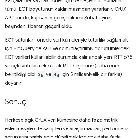
Parçaları ve Kaynak Türleri için de geçerlidir. Bunların
tümü, ECT boyutunun kaldırılmasından yararlanır. CrUX
API'lerinde, kapsamın genişletilmesi Şubat ayının
başından itibaren geçerli oldu.
ECT sütunları, önceki veri kümeleriyle tutarlılık sağlamak
için BigQuery'de kalır ve somutlaştırılmış görünümlerdeki
ECT verileri kullanılabilir durumda kalır ancak yeni RTT p75
ve üçlü kutulara ek olarak RTT bilgilerine (daha önce
belirtildiği gibi
3g
ve
4g
için 5 milisaniyelik bir farkla)
dayanır.
Sonuç
Herkese açık CrUX veri kümesine daha fazla metrik
eklenmesiyle site sahipleri ve araştırmacılar, performans
sorunlarını teşhis edip düzeltmek için çok daha fazla