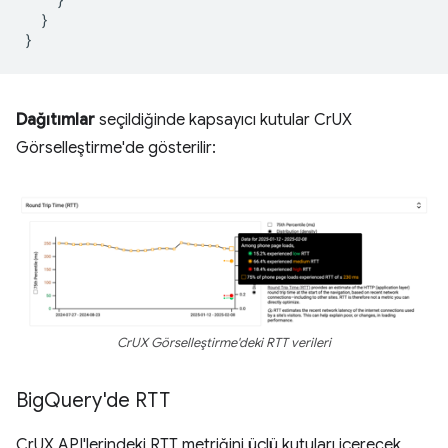
}
}
Dağıtımlar
seçildiğinde kapsayıcı kutular CrUX
Görselleştirme'de gösterilir:
CrUX Görselleştirme'deki RTT verileri
Big
Query'de RTT
CrUX API'lerindeki RTT metriğini üçlü kutuları içerecek