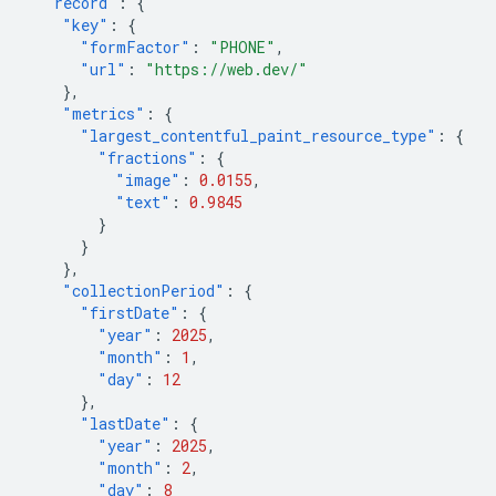
"record"
:
{
"key"
:
{
"formFactor"
:
"PHONE"
,
"url"
:
"https://web.dev/"
},
"metrics"
:
{
"largest_contentful_paint_resource_type"
:
{
"fractions"
:
{
"image"
:
0.0155
,
"text"
:
0.9845
}
}
},
"collectionPeriod"
:
{
"firstDate"
:
{
"year"
:
2025
,
"month"
:
1
,
"day"
:
12
},
"lastDate"
:
{
"year"
:
2025
,
"month"
:
2
,
"day"
:
8