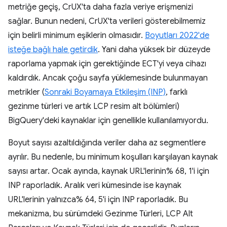
metriğe geçiş, CrUX'ta daha fazla veriye erişmenizi
sağlar. Bunun nedeni, CrUX'ta verileri gösterebilmemiz
için belirli minimum eşiklerin olmasıdır.
Boyutları 2022'de
isteğe bağlı hale getirdik
. Yani daha yüksek bir düzeyde
raporlama yapmak için gerektiğinde ECT'yi veya cihazı
kaldırdık. Ancak çoğu sayfa yüklemesinde bulunmayan
metrikler (
Sonraki Boyamaya Etkileşim (INP)
, farklı
gezinme türleri ve artık LCP resim alt bölümleri)
BigQuery'deki kaynaklar için genellikle kullanılamıyordu.
Boyut sayısı azaltıldığında veriler daha az segmentlere
ayrılır. Bu nedenle, bu minimum koşulları karşılayan kaynak
sayısı artar. Ocak ayında, kaynak URL'lerinin% 68, 1'i için
INP raporladık. Aralık veri kümesinde ise kaynak
URL'lerinin yalnızca% 64, 5'i için INP raporladık. Bu
mekanizma, bu sürümdeki Gezinme Türleri, LCP Alt