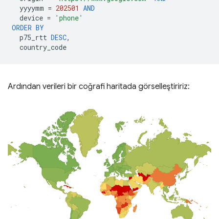
yyyymm
=
202501
AND
device
=
'phone'
ORDER
BY
p75_rtt
DESC
,
country_code
Ardından verileri bir coğrafi haritada görselleştiririz: