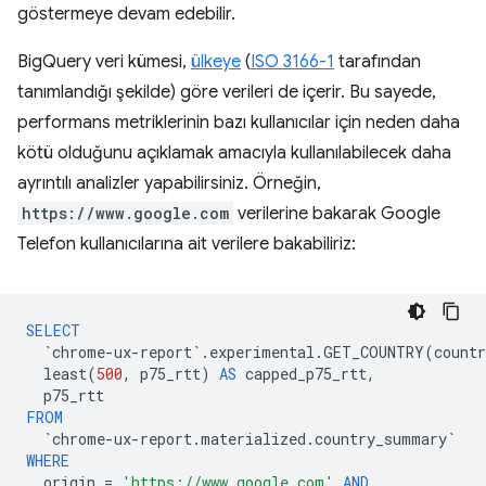
göstermeye devam edebilir.
BigQuery veri kümesi,
ülkeye
(
ISO 3166-1
tarafından
tanımlandığı şekilde) göre verileri de içerir. Bu sayede,
performans metriklerinin bazı kullanıcılar için neden daha
kötü olduğunu açıklamak amacıyla kullanılabilecek daha
ayrıntılı analizler yapabilirsiniz. Örneğin,
https://www.google.com
verilerine bakarak Google
Telefon kullanıcılarına ait verilere bakabiliriz:
SELECT
`
chrome
-
ux
-
report
`
.
experimental
.
GET_COUNTRY
(
countr
least
(
500
,
p75_rtt
)
AS
capped_p75_rtt
,
p75_rtt
FROM
`
chrome
-
ux
-
report
.
materialized
.
country_summary
`
WHERE
origin
=
'https://www.google.com'
AND