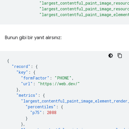
              "largest_contentful_paint_image_resour
              "largest_contentful_paint_image_resour
              "largest_contentful_paint_image_elemen
Bunun gibi bir yanıt alırsınız:
{
"record"
:
{
"key"
:
{
"formFactor"
:
"PHONE"
,
"url"
:
"https://web.dev/"
},
"metrics"
:
{
"largest_contentful_paint_image_element_render
"percentiles"
:
{
"p75"
:
2088
}
},