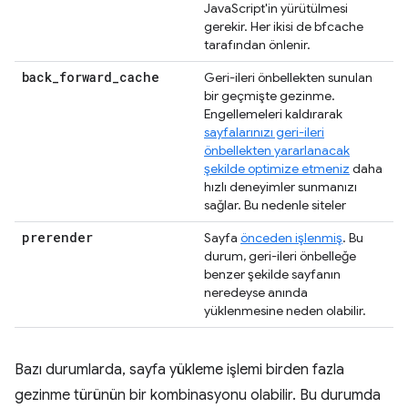
JavaScript'in yürütülmesi
gerekir. Her ikisi de bfcache
tarafından önlenir.
back
_
forward
_
cache
Geri-ileri önbellekten sunulan
bir geçmişte gezinme.
Engellemeleri kaldırarak
sayfalarınızı geri-ileri
önbellekten yararlanacak
şekilde optimize etmeniz
daha
hızlı deneyimler sunmanızı
sağlar. Bu nedenle siteler
prerender
Sayfa
önceden işlenmiş
. Bu
durum, geri-ileri önbelleğe
benzer şekilde sayfanın
neredeyse anında
yüklenmesine neden olabilir.
Bazı durumlarda, sayfa yükleme işlemi birden fazla
gezinme türünün bir kombinasyonu olabilir. Bu durumda