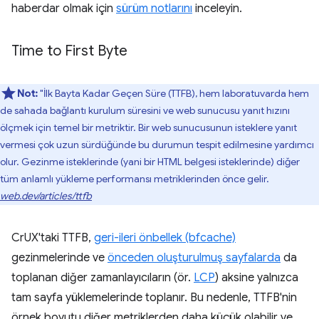
haberdar olmak için
sürüm notlarını
inceleyin.
Time to First Byte
Not:
"İlk Bayta Kadar Geçen Süre (TTFB), hem laboratuvarda hem
de sahada bağlantı kurulum süresini ve web sunucusu yanıt hızını
ölçmek için temel bir metriktir. Bir web sunucusunun isteklere yanıt
vermesi çok uzun sürdüğünde bu durumun tespit edilmesine yardımcı
olur. Gezinme isteklerinde (yani bir HTML belgesi isteklerinde) diğer
tüm anlamlı yükleme performansı metriklerinden önce gelir.
web.dev/articles/ttfb
CrUX'taki TTFB,
geri-ileri önbellek (bfcache)
gezinmelerinde ve
önceden oluşturulmuş sayfalarda
da
toplanan diğer zamanlayıcıların (ör.
LCP
) aksine yalnızca
tam sayfa yüklemelerinde toplanır. Bu nedenle, TTFB'nin
örnek boyutu diğer metriklerden daha küçük olabilir ve