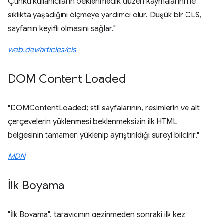
Çünkü kullanıcıların beklenmedik düzen kaymalarını ne
sıklıkta yaşadığını ölçmeye yardımcı olur. Düşük bir CLS,
sayfanın keyifli olmasını sağlar."
web.dev/articles/cls
DOM Content Loaded
"DOMContentLoaded; stil sayfalarının, resimlerin ve alt
çerçevelerin yüklenmesi beklenmeksizin ilk HTML
belgesinin tamamen yüklenip ayrıştırıldığı süreyi bildirir."
MDN
İlk Boyama
"İlk Boyama", tarayıcının gezinmeden sonraki ilk kez