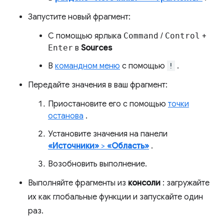
Запустите новый фрагмент:
С помощью ярлыка
Command
/
Control
+
Enter
в
Sources
В
командном меню
с помощью
!
.
Передайте значения в ваш фрагмент:
Приостановите его с помощью
точки
останова
.
Установите значения на панели
«Источники»
>
«Область»
.
Возобновить выполнение.
Выполняйте фрагменты из
консоли
: загружайте
их как глобальные функции и запускайте один
раз.