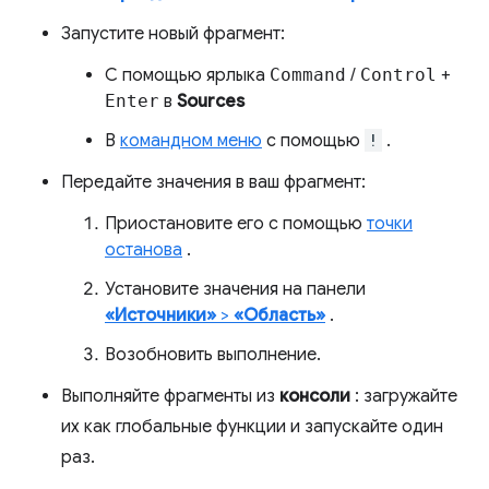
Запустите новый фрагмент:
С помощью ярлыка
Command
/
Control
+
Enter
в
Sources
В
командном меню
с помощью
!
.
Передайте значения в ваш фрагмент:
Приостановите его с помощью
точки
останова
.
Установите значения на панели
«Источники»
>
«Область»
.
Возобновить выполнение.
Выполняйте фрагменты из
консоли
: загружайте
их как глобальные функции и запускайте один
раз.