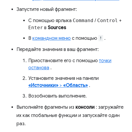
Запустите новый фрагмент:
С помощью ярлыка
Command
/
Control
+
Enter
в
Sources
В
командном меню
с помощью
!
.
Передайте значения в ваш фрагмент:
Приостановите его с помощью
точки
останова
.
Установите значения на панели
«Источники»
>
«Область»
.
Возобновить выполнение.
Выполняйте фрагменты из
консоли
: загружайте
их как глобальные функции и запускайте один
раз.