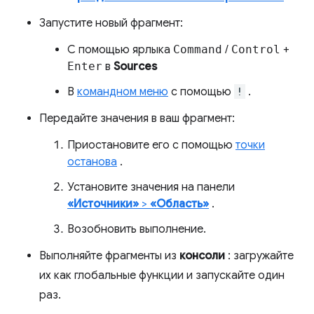
Запустите новый фрагмент:
С помощью ярлыка
Command
/
Control
+
Enter
в
Sources
В
командном меню
с помощью
!
.
Передайте значения в ваш фрагмент:
Приостановите его с помощью
точки
останова
.
Установите значения на панели
«Источники»
>
«Область»
.
Возобновить выполнение.
Выполняйте фрагменты из
консоли
: загружайте
их как глобальные функции и запускайте один
раз.