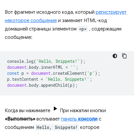
Вот фрагмент исходного кода, который
регистрирует
некоторое сообщение
и заменяет HTML-код
домашней страницы элементом
<p>
, содержащим
сообщение:
console
.
log
(
'Hello, Snippets!'
);
document
.
body
.
innerHTML
=
''
;
const
p
=
document
.
createElement
(
'p'
);
p
.
textContent
=
'Hello, Snippets!'
;
document
.
body
.
appendChild
(
p
);
Когда вы нажимаете
При нажатии кнопки
«Выполнить»
всплывает
панель
консоли
с
сообщением
Hello, Snippets!
которое