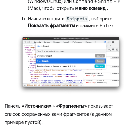
(Windows/Linux) или
Command
+
Shift
+
P
(Mac), чтобы открыть
меню команд
.
Начните вводить
Snippets
, выберите
Показать фрагменты
и нажмите
Enter
.
Панель
«Источники»
>
«Фрагменты»
показывает
список сохраненных вами фрагментов (в данном
примере пустой).