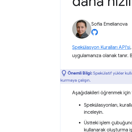
daha hızl
Sofia Emelianova
Spekülasyon Kuralları API'si
uygulamanıza olanak tanır. B
Önemli Bilgi:
Spekülatif yükler kull
kurmaya çalışın.
Aşağıdakileri öğrenmek için 
Spekülasyonları, kurall
inceleyin.
Üstteki işlem çubuğund
kullanarak oluşturma iş