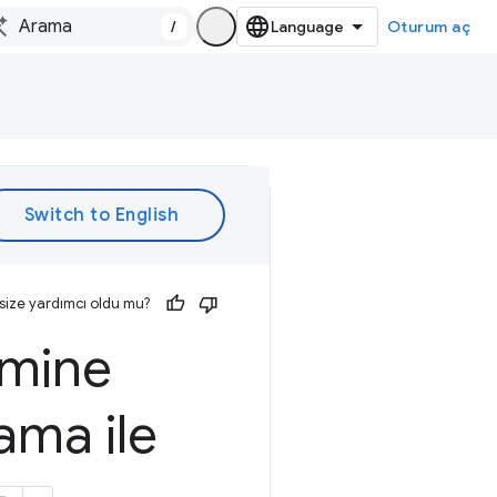
/
Oturum aç
size yardımcı oldu mu?
ahmine
ama ile