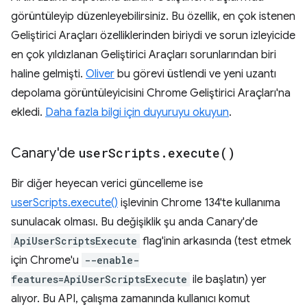
görüntüleyip düzenleyebilirsiniz. Bu özellik, en çok istenen
Geliştirici Araçları özelliklerinden biriydi ve sorun izleyicide
en çok yıldızlanan Geliştirici Araçları sorunlarından biri
haline gelmişti.
Oliver
bu görevi üstlendi ve yeni uzantı
depolama görüntüleyicisini Chrome Geliştirici Araçları'na
ekledi.
Daha fazla bilgi için duyuruyu okuyun
.
Canary'de
user
Scripts
.
execute(
)
Bir diğer heyecan verici güncelleme ise
userScripts.execute()
işlevinin Chrome 134'te kullanıma
sunulacak olması. Bu değişiklik şu anda Canary'de
ApiUserScriptsExecute
flag'inin arkasında (test etmek
için Chrome'u
--enable-
features=ApiUserScriptsExecute
ile başlatın) yer
alıyor. Bu API, çalışma zamanında kullanıcı komut