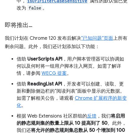
中，
isUrlFilterCaseSensitive
属性的默认值已更
改为
false
。
即将推出…
我们计划在 Chrome 120 发布后解决
“已知问题”页面
上所有
剩余问题。此外，我们还计划添加以下功能：
借助
UserScripts API
，用户脚本管理器可以协调如
何以及何时将一组用户脚本注入网页。如需了解详
情，请参阅
WECG 提案
。
借助
ReadingList API
，开发者可以创建、读取、更
新和删除侧边栏的“阅读列表”面板中显示的元数据。
如需了解相关公告，请观看
Chrome 扩展程序的新变
化
。
根据 Web Extensions 社区群组的
反馈
，我们
将启用
的静态规则集的数量上限从 10 提高到了 50
。此外，
我们还
将允许的静态规则集总数从 50 个增加到 100