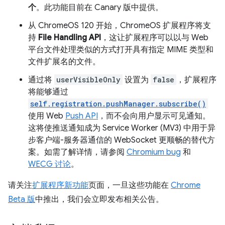
个
。此功能目前在 Canary 版中提供。
从 ChromeOS 120 开始，ChromeOS 扩展程序将支
持
File Handling API
，这让扩展程序可以以与 Web
平台文件处理类似的方式打开具有指定 MIME 类型和
文件扩展名的文件。
通过将
userVisibleOnly
设置为
false
，扩展程序
将能够通过
self.registration.pushManager.subscribe()
使用 Web
Push API
，而不会向用户显示可见通知。
这将使推送通知成为 Service Worker (MV3) 中用于异
步客户端-服务器通信的 WebSocket 更顺畅的替代方
案。如需了解详情，请参阅
Chromium bug
和
WECG 讨论
。
请关注
扩展程序新功能
页面，一旦这些功能在
Chrome
Beta 版
中推出，我们会立即发布相关公告。