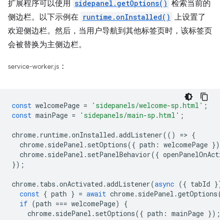
扩展程序可以使用
sidepanel.getOptions()
检索当前的
侧边栏。以下示例在
runtime.onInstalled()
上设置了
欢迎侧边栏。然后，当用户导航到其他标签页时，该标签页
会被替换为主侧边栏。
：
service-worker.js
const
welcomePage
=
'sidepanels/welcome-sp.html'
;
const
mainPage
=
'sidepanels/main-sp.html'
;
chrome
.
runtime
.
onInstalled
.
addListener
(()
=
>
{
chrome
.
sidePanel
.
setOptions
({
path
:
welcomePage
}
chrome
.
sidePanel
.
setPanelBehavior
({
openPanelOnAct
});
chrome
.
tabs
.
onActivated
.
addListener
(
async
({
tabId
}
const
{
path
}
=
await
chrome
.
sidePanel
.
getOptions
if
(
path
===
welcomePage
)
{
chrome
.
sidePanel
.
setOptions
({
path
:
mainPage
})