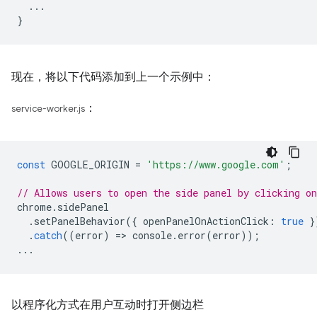
  ...

现在，将以下代码添加到上一个示例中：
：
service-worker.js
const
GOOGLE_ORIGIN
=
'https://www.google.com'
;
// Allows users to open the side panel by clicking on
chrome
.
sidePanel
.
setPanelBehavior
({
openPanelOnActionClick
:
true
}
.
catch
((
error
)
=
>
console
.
error
(
error
));
...
以程序化方式在用户互动时打开侧边栏