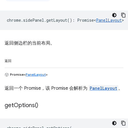
chrome
.
sidePanel
.
getLayout
()
:
Promise<
PanelLayout
>
返回侧边栏的当前布局。
返回
Promise<
PanelLayout
>
返回一个 Promise，该 Promise 会解析为
PanelLayout
。
get
Options(
)