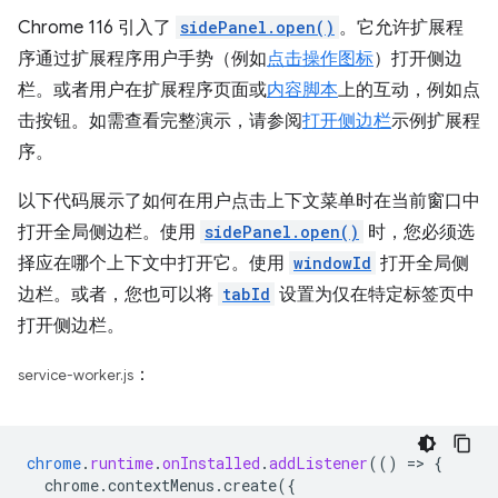
Chrome 116 引入了
sidePanel.open()
。它允许扩展程
序通过扩展程序用户手势（例如
点击操作图标
）打开侧边
栏。或者用户在扩展程序页面或
内容脚本
上的互动，例如点
击按钮。如需查看完整演示，请参阅
打开侧边栏
示例扩展程
序。
以下代码展示了如何在用户点击上下文菜单时在当前窗口中
打开全局侧边栏。使用
sidePanel.open()
时，您必须选
择应在哪个上下文中打开它。使用
windowId
打开全局侧
边栏。或者，您也可以将
tabId
设置为仅在特定标签页中
打开侧边栏。
：
service-worker.js
chrome
.
runtime
.
onInstalled
.
addListener
(()
=
>
{
chrome.contextMenus.create({