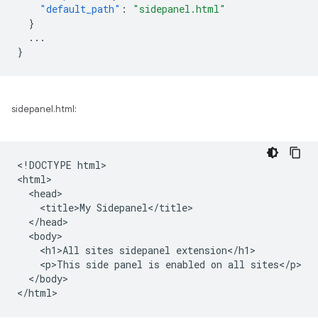
"default_path"
:
"sidepanel.html"
}
...
}
sidepanel.html:
<!DOCTYPE html>

<html>

  <head>

    <title>My Sidepanel</title>

  </head>

  <body>

    <h1>All sites sidepanel extension</h1>

    <p>This side panel is enabled on all sites</p>

  </body>
