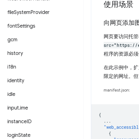
使用场景
file
System
Provider
向网页添加
font
Settings
网页要访问托管
gcm
src="https://
history
程序的资源必须
i18n
在此示例中，
限定的网址。但
identity
manifest.json:
idle
input
.
ime
{
...
instance
ID
"web_accessibl
{
login
State