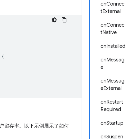
onConnec
tExternal
onConnec
tNative
onInstalled
{
onMessag
e
onMessag
eExternal
onRestart
Required
onStartup
户留存率。以下示例展示了如何
onSuspen