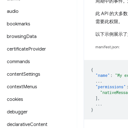
周期中的事件。
audio
此 API 的大多
需要此权限。
bookmarks
以下示例展示了
browsing
Data
manifest.json:
certificate
Provider
commands
{
content
Settings
"name"
:
"My e
...
context
Menus
"permissions"
"nativeMessa
],
cookies
...
}
debugger
declarative
Content