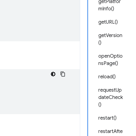
getPlatfor
mInfo()
getURL()
getVersion
()
openOptio
nsPage()
reload()
requestUp
dateCheck
()
restart()
restartAfte