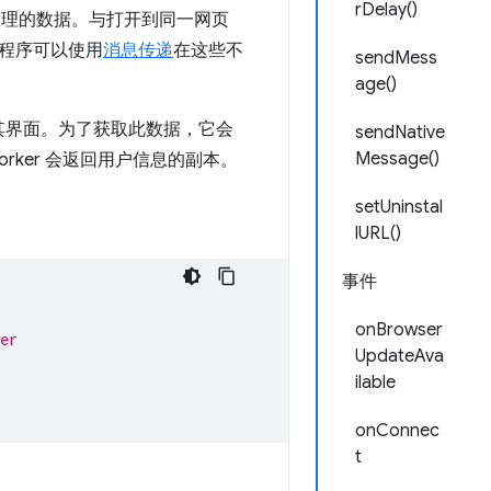
rDelay()
r）管理的数据。与打开到同一网页
程序可以使用
消息传递
在这些不
sendMess
age()
始化其界面。为了获取此数据，它会
sendNative
Message()
ce Worker 会返回用户信息的副本。
setUninstal
lURL()
事件
onBrowser
er
UpdateAva
ilable
onConnec
t