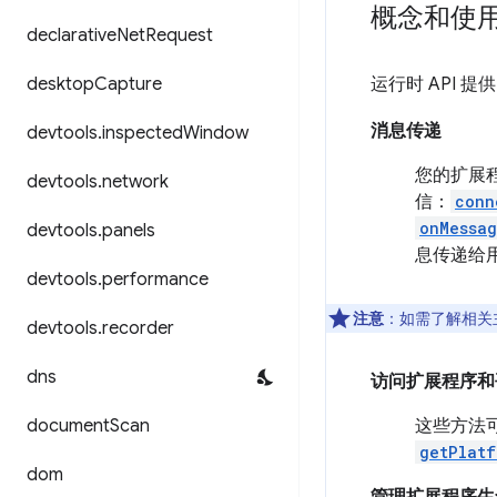
概念和使
declarative
Net
Request
desktop
Capture
运行时 API
消息传递
devtools
.
inspected
Window
您的扩展
devtools
.
network
信：
conn
onMessag
devtools
.
panels
息传递给
devtools
.
performance
注意
：如需了解相关
devtools
.
recorder
dns
访问扩展程序和
document
Scan
这些方法
getPlatf
dom