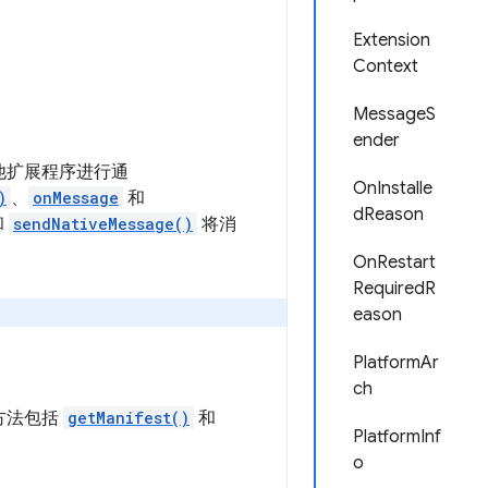
Extension
Context
MessageS
ender
他扩展程序进行通
OnInstalle
)
、
onMessage
和
dReason
和
sendNativeMessage()
将消
OnRestart
RequiredR
eason
PlatformAr
ch
方法包括
getManifest()
和
PlatformInf
o