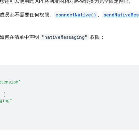
您还可以使用此 API 将网址的相对路径转换为完全限定网址。
数成员都
不
需要任何权限。
connectNative()
、
sendNativeMes
如何在清单中声明
"nativeMessaging"
权限：
xtension"
,
:
[
ging"