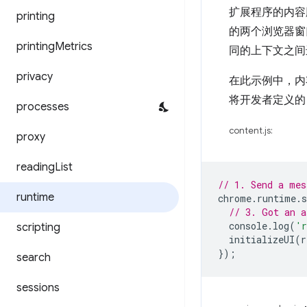
扩展程序的内容脚
printing
的两个浏览器窗
printing
Metrics
同的上下文之间
privacy
在此示例中，内容
将开发者定义
processes
content.js:
proxy
reading
List
// 1. Send a mes
runtime
chrome
.
runtime
.
s
// 3. Got an a
console
.
log
(
'r
scripting
initializeUI
(
r
});
search
sessions