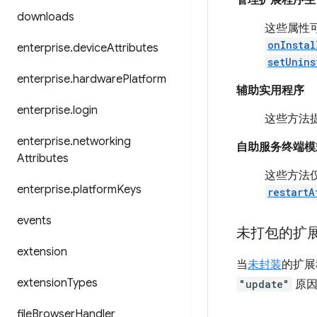
管理扩展程序生
downloads
这些属性
onInstal
enterprise
.
device
Attributes
setUnins
enterprise
.
hardware
Platform
辅助实用程序
enterprise
.
login
这些方法
enterprise
.
networking
自助服务终端模
Attributes
这些方法仅
enterprise
.
platform
Keys
restartA
events
未打包的扩
extension
当
未封装
的扩展
extension
Types
"update"
原因
file
Browser
Handler