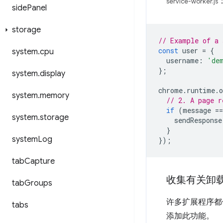
service-worker.js
side
Panel
storage
// Example of a 
const
user
=
{
system
.
cpu
username
:
'de
};
system
.
display
chrome
.
runtime
.
o
system
.
memory
// 2. A page r
if
(
message
==
system
.
storage
sendResponse
}
system
Log
});
tab
Capture
收集有关卸
tab
Groups
许多扩展程序都
tabs
添加此功能。