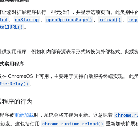
命周期和选项
可让您对扩展程序执行一些元操作，并显示选项页面。此类别中
led
、
onStartup
、
openOptionsPage()
、
reload()
、
req
tallURL()
。
提供实用程序，例如将内部资源表示形式转换为外部格式。此类
式实用程序
在 ChromeOS 上可用，主要用于支持自助服务终端实现。 
fterDelay()
。
展程序的行为
程序被
重新加载
时，系统会将其视为更新。这意味着
chrome.r
触发。这包括使用
chrome.runtime.reload()
重新加载扩展