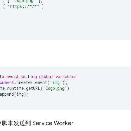
"
:
[
"logo.png"
],
:
[
"https://*/*"
]
to avoid setting global variables
cument
.
createElement
(
'img'
);
me
.
runtime
.
getURL
(
'logo.png'
);
append
(
img
);
发送到 Service Worker