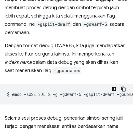
membuat proses debug dengan simbol terpisah jauh
lebih cepat, sehingga kita selalu menggunakan flag
command line
-gsplit-dwarf
dan
-gdwarf-5
secara
bersamaan.
Dengan format debug DWARF5, kita juga mendapatkan
akses ke fitur berguna lainnya. Ini memperkenalkan
indeks nama
dalam data debug yang akan dihasilkan
saat meneruskan flag
-gpubnames
:
$
emcc
-sUSE_SDL
=
2
-g
-gdwarf-5
-gsplit-dwarf
-gpubn
Selama sesi proses debug, pencarian simbol sering kali
terjadi dengan menelusuri entitas berdasarkan nama,