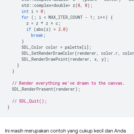
std
::
complex<double>
z
(
0
,
0
);
int
i
=
0
;
for
(;
i
 < 
MAX_ITER_COUNT
-
1
;
i
++
)
{
z
=
z
*
z
+
c
;
if
(
abs
(
z
)
 > 
2.0
)
break
;
}
SDL_Color
color
=
palette
[
i
];
SDL_SetRenderDrawColor
(
renderer
,
color
.
r
,
colo
SDL_RenderDrawPoint
(
renderer
,
x
,
y
);
}
}
// Render everything we've drawn to the canvas.
SDL_RenderPresent
(
renderer
);
// SDL_Quit();
}
Ini masih merupakan contoh yang cukup kecil dan Anda