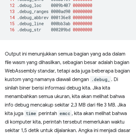
12
.debug_loc
0009b407
00000000
13
.debug_ranges
0000ad90
00000000
14
.debug_abbrev
000136e8
00000000
15
.debug_line
000bb3ab
00000000
16
.debug_str
000209bd
00000000
Output ini menunjukkan semua bagian yang ada dalam
file wasm yang dihasilkan, sebagian besar adalah bagian
WebAssembly standar, tetapi ada juga beberapa bagian
kustom yang namanya diawali dengan
.debug_
. Di
sinilah biner berisi informasi debug kita. Jika kita
menambahkan semua ukuran, kita akan melihat bahwa
info debug mencakup sekitar 2,3 MB dari file 3 MB. Jika
kita juga
time
perintah
emcc
, kita akan melihat bahwa
di komputer kita, perintah tersebut memerlukan waktu
sekitar 1,5 detik untuk dijalankan. Angka ini menjadi dasar