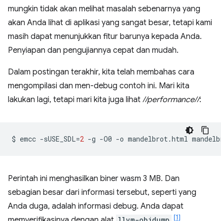
mungkin tidak akan melihat masalah sebenarnya yang
akan Anda lihat di aplikasi yang sangat besar, tetapi kami
masih dapat menunjukkan fitur barunya kepada Anda.
Penyiapan dan pengujiannya cepat dan mudah.
Dalam postingan terakhir, kita telah membahas cara
mengompilasi dan men-debug contoh ini. Mari kita
lakukan lagi, tetapi mari kita juga lihat
//performance//
:
$
emcc
-sUSE_SDL
=
2
-g
-O0
-o
mandelbrot.html
mandelb
Perintah ini menghasilkan biner wasm 3 MB. Dan
sebagian besar dari informasi tersebut, seperti yang
Anda duga, adalah informasi debug. Anda dapat
[1]
memverifikasinya dengan alat
llvm-objdump
,