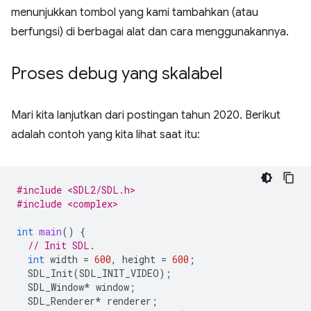
menunjukkan tombol yang kami tambahkan (atau
berfungsi) di berbagai alat dan cara menggunakannya.
Proses debug yang skalabel
Mari kita lanjutkan dari postingan tahun 2020. Berikut
adalah contoh yang kita lihat saat itu:
#include <SDL2/SDL.h>
#include <complex>
int
main
()
{
// Init SDL.
int
width
=
600
,
height
=
600
;
SDL_Init
(
SDL_INIT_VIDEO
);
SDL_Window
*
window
;
SDL_Renderer
*
renderer
;