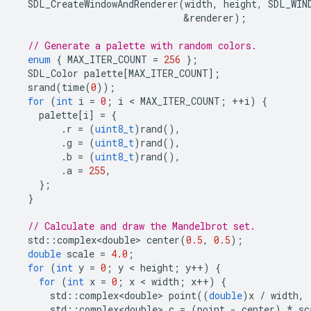
SDL_CreateWindowAndRenderer
(
width
,
height
,
SDL_WIN
&
renderer
);
// Generate a palette with random colors.
enum
{
MAX_ITER_COUNT
=
256
};
SDL_Color
palette
[
MAX_ITER_COUNT
];
srand
(
time
(
0
));
for
(
int
i
=
0
;
i
 < 
MAX_ITER_COUNT
;
++
i
)
{
palette
[
i
]
=
{
.
r
=
(
uint8_t
)
rand
(),
.
g
=
(
uint8_t
)
rand
(),
.
b
=
(
uint8_t
)
rand
(),
.
a
=
255
,
};
}
// Calculate and draw the Mandelbrot set.
std
::
complex<double>
center
(
0.5
,
0.5
);
double
scale
=
4.0
;
for
(
int
y
=
0
;
y
 < 
height
;
y
++
)
{
for
(
int
x
=
0
;
x
 < 
width
;
x
++
)
{
std
::
complex<double>
point
((
double
)
x
/
width
,
std
::
complex<double>
c
=
(
point
-
center
)
*
sc