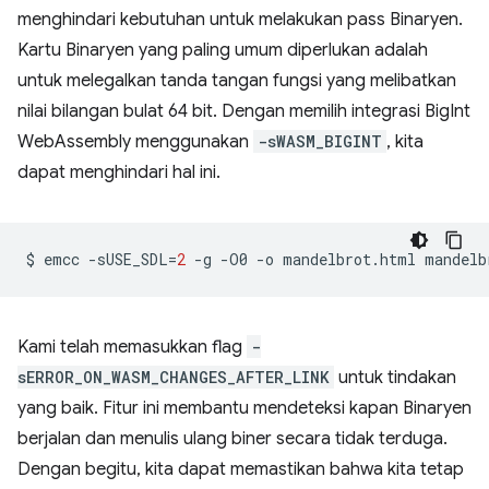
menghindari kebutuhan untuk melakukan pass Binaryen.
Kartu Binaryen yang paling umum diperlukan adalah
untuk melegalkan tanda tangan fungsi yang melibatkan
nilai bilangan bulat 64 bit. Dengan memilih integrasi BigInt
WebAssembly menggunakan
-sWASM_BIGINT
, kita
dapat menghindari hal ini.
$
emcc
-sUSE_SDL
=
2
-g
-O0
-o
mandelbrot.html
mandelb
Kami telah memasukkan flag
-
sERROR_ON_WASM_CHANGES_AFTER_LINK
untuk tindakan
yang baik. Fitur ini membantu mendeteksi kapan Binaryen
berjalan dan menulis ulang biner secara tidak terduga.
Dengan begitu, kita dapat memastikan bahwa kita tetap