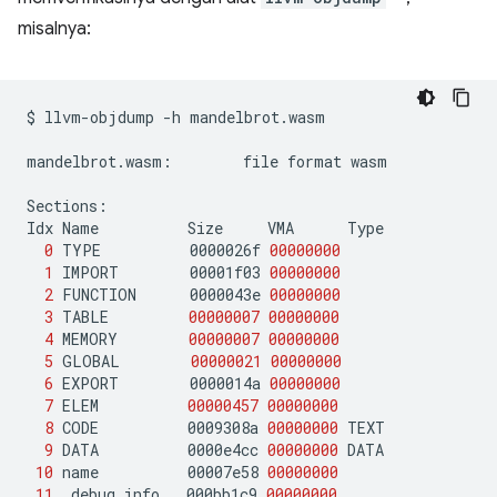
misalnya:
$
llvm-objdump
-h
mandelbrot.wasm

mandelbrot.wasm:
file
format
wasm

Sections:

Idx
Name
Size
VMA
0
TYPE
0000026f
00000000
1
IMPORT
00001f03
00000000
2
FUNCTION
0000043e
00000000
3
TABLE
00000007
00000000
4
MEMORY
00000007
00000000
5
GLOBAL
00000021
00000000
6
EXPORT
0000014a
00000000
7
ELEM
00000457
00000000
8
CODE
0009308a
00000000
9
DATA
0000e4cc
00000000
10
name
00007e58
00000000
11
.debug_info
000bb1c9
00000000