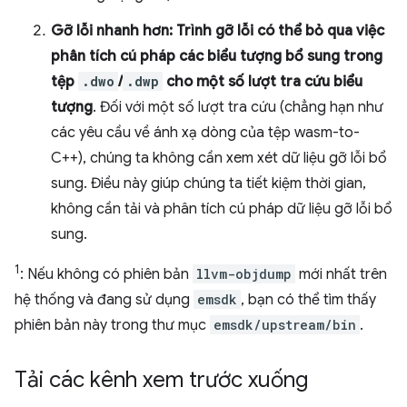
Gỡ lỗi nhanh hơn: Trình gỡ lỗi có thể bỏ qua việc
phân tích cú pháp các biểu tượng bổ sung trong
tệp
.dwo
/
.dwp
cho một số lượt tra cứu biểu
tượng
. Đối với một số lượt tra cứu (chẳng hạn như
các yêu cầu về ánh xạ dòng của tệp wasm-to-
C++), chúng ta không cần xem xét dữ liệu gỡ lỗi bổ
sung. Điều này giúp chúng ta tiết kiệm thời gian,
không cần tải và phân tích cú pháp dữ liệu gỡ lỗi bổ
sung.
1
: Nếu không có phiên bản
llvm-objdump
mới nhất trên
hệ thống và đang sử dụng
emsdk
, bạn có thể tìm thấy
phiên bản này trong thư mục
emsdk/upstream/bin
.
Tải các kênh xem trước xuống