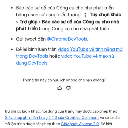
Báo cáo sự cố của Công cụ cho nhà phát triển
more_vert
bằng cách sử dụng biểu tượng
Tuỳ chọn khác
>
Trợ giúp
>
Báo cáo sự cố của Công cụ cho nhà
phát triển
trong Công cụ cho nhà phát triển.
Gửi tweet đến
@ChromeDevTools
.
Để lại bình luận trên
video YouTube về tính năng mới
trong DevTools
hoặc
video YouTube về mẹo sử
dụng DevTools
.
Thông tin này có hữu ích không cho bạn không?
Trừ phi có lưu ý khác, nội dung của trang này được cấp phép theo
Giấy phép ghi nhận tác giả 4.0 của Creative Commons
và các mẫu
mã lập trình được cấp phép theo
Giấy phép Apache 2.0
. Để biết