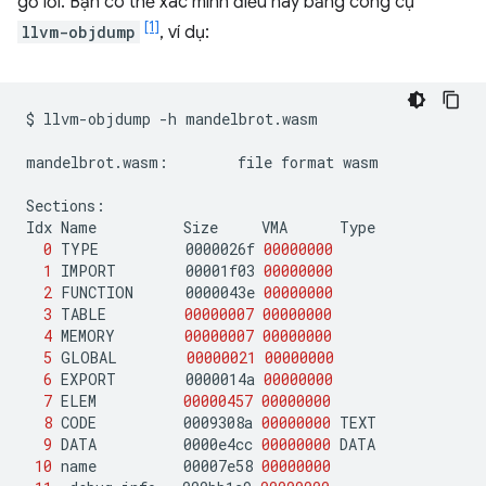
gỡ lỗi. Bạn có thể xác minh điều này bằng công cụ
[1]
llvm-objdump
, ví dụ:
$
llvm-objdump
-h
mandelbrot.wasm

mandelbrot.wasm:
file
format
wasm

Sections:

Idx
Name
Size
VMA
0
TYPE
0000026f
00000000
1
IMPORT
00001f03
00000000
2
FUNCTION
0000043e
00000000
3
TABLE
00000007
00000000
4
MEMORY
00000007
00000000
5
GLOBAL
00000021
00000000
6
EXPORT
0000014a
00000000
7
ELEM
00000457
00000000
8
CODE
0009308a
00000000
9
DATA
0000e4cc
00000000
10
name
00007e58
00000000