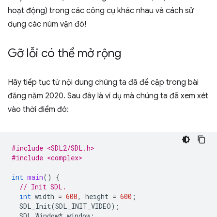
hoạt động) trong các công cụ khác nhau và cách sử
dụng các núm vặn đó!
Gỡ lỗi có thể mở rộng
Hãy tiếp tục từ nội dung chúng ta đã đề cập trong bài
đăng năm 2020. Sau đây là ví dụ mà chúng ta đã xem xét
vào thời điểm đó:
#include <SDL2/SDL.h>
#include <complex>
int
main
()
{
// Init SDL.
int
width
=
600
,
height
=
600
;
SDL_Init
(
SDL_INIT_VIDEO
);
SDL_Window
*
window
;