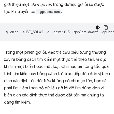
giới thiệu một
chỉ mục tên
trong dữ liệu gỡ lỗi sẽ được
tạo khi truyền cờ
-gpubnames
:
$
emcc
-sUSE_SDL
=
2
-g
-gdwarf-5
-gsplit-dwarf
-gpubn
Trong một phiên gỡ lỗi, việc tra cứu biểu tượng thường
xảy ra bằng cách tìm kiếm một thực thể theo tên, ví dụ:
khi tìm một biến hoặc một loại. Chỉ mục tên tăng tốc quá
trình tìm kiếm này bằng cách trỏ trực tiếp đến đơn vị biên
dịch xác định tên đó. Nếu không có chỉ mục tên, bạn sẽ
phải tìm kiếm toàn bộ dữ liệu gỡ lỗi để tìm đúng đơn vị
biên dịch xác định thực thể được đặt tên mà chúng ta
đang tìm kiếm.