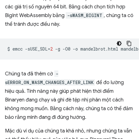
các giá trị số nguyên 64 bit. Bằng cách chọn tích hợp
BigInt WebAssembly bằng
-sWASM_BIGINT
, chúng ta có
thể tránh được điều này.
$
emcc
-sUSE_SDL
=
2
-g
-O0
-o
mandelbrot.html
mandelb
Chúng ta đã thêm cờ
-
sERROR_ON_WASM_CHANGES_AFTER_LINK
để đo lường
hiệu quả. Tính năng này giúp phát hiện thời điểm
Binaryen đang chạy và ghi đè tệp nhị phân một cách
không mong muốn. Bằng cách này, chúng ta có thể đảm
bảo rằng mình đang đi đúng hướng.
Mặc dù ví dụ của chúng ta khá nhỏ, nhưng chúng ta vẫn