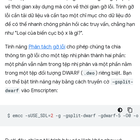
về thời gian xây dựng mà còn về thời gian gỡ lỗi. Trình gỡ
lỗi cần tải dữ liệu và cần tạo một chỉ mục cho dữ liệu đó
để có thể nhanh chóng phản hồi các truy vấn, chẳng hạn
như "Loại của biến cục bộ x là gì?".
Tính năng
Phân tách gỡ lỗi
cho phép chúng ta chia
thông tin gỡ lỗi cho một tệp nhị phân thành hai phần:
một phần vẫn nằm trong tệp nhị phân và một phần nằm
trong một tệp đối tượng DWARF (
.dwo
) riêng biệt. Bạn
có thể bật tính năng này bằng cách truyền cờ
-gsplit-
dwarf
vào Emscripten:
$
emcc
-sUSE_SDL
=
2
-g
-gsplit-dwarf
-gdwarf-5
-O0
-o