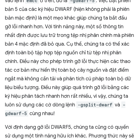
vào lệnh
emcc
ở trên, đó là
-gdwarf-5
. Việc bật phiên
bản 5 của các ký hiệu DWARF (hiện không phải là phiên
bản mặc định) là một mẹo khác giúp chúng ta bắt đầu
gỡ lỗi nhanh hơn. Với tính năng này, một số thông tin
nhất định được lưu trữ trong tệp nhị phân chính mà phiên
bản 4 mặc định đã bỏ qua. Cụ thể, chúng ta có thể xác
định toàn bộ tập hợp tệp nguồn chỉ từ tệp nhị phân
chính. Điều này cho phép trình gỡ lỗi thực hiện các thao
tác cơ bản như hiển thị toàn bộ cây nguồn và đặt điểm
ngắt mà không cần tải và phân tích cú pháp toàn bộ dữ
liệu biểu tượng. Điều này giúp quá trình gỡ lỗi bằng các
ký hiệu phân tách nhanh hơn rất nhiều, vì vậy, chúng ta
luôn sử dụng các cờ dòng lệnh
-gsplit-dwarf
và
-
gdwarf-5
cùng nhau!
Với định dạng gỡ lỗi DWARF5, chúng ta cũng có quyền
sử dụng một tính năng hữu ích khác. Phương thức này sẽ