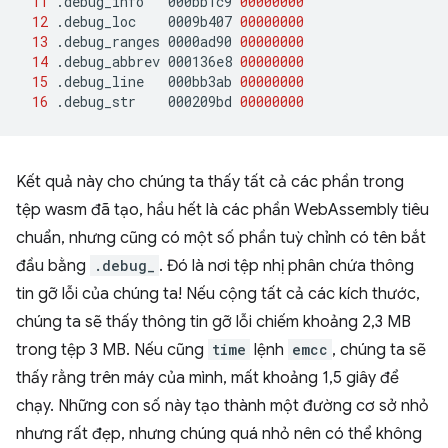
11
.debug_info
000bb1c9
00000000
12
.debug_loc
0009b407
00000000
13
.debug_ranges
0000ad90
00000000
14
.debug_abbrev
000136e8
00000000
15
.debug_line
000bb3ab
00000000
16
.debug_str
000209bd
00000000
Kết quả này cho chúng ta thấy tất cả các phần trong
tệp wasm đã tạo, hầu hết là các phần WebAssembly tiêu
chuẩn, nhưng cũng có một số phần tuỳ chỉnh có tên bắt
đầu bằng
.debug_
. Đó là nơi tệp nhị phân chứa thông
tin gỡ lỗi của chúng ta! Nếu cộng tất cả các kích thước,
chúng ta sẽ thấy thông tin gỡ lỗi chiếm khoảng 2,3 MB
trong tệp 3 MB. Nếu cũng
time
lệnh
emcc
, chúng ta sẽ
thấy rằng trên máy của mình, mất khoảng 1,5 giây để
chạy. Những con số này tạo thành một đường cơ sở nhỏ
nhưng rất đẹp, nhưng chúng quá nhỏ nên có thể không