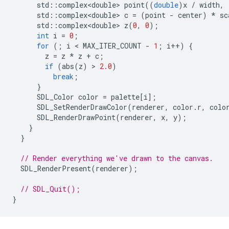
std
::
complex<double>
point
((
double
)
x
/
width
,
std
::
complex<double>
c
=
(
point
-
center
)
*
sc
std
::
complex<double>
z
(
0
,
0
);
int
i
=
0
;
for
(;
i
 < 
MAX_ITER_COUNT
-
1
;
i
++
)
{
z
=
z
*
z
+
c
;
if
(
abs
(
z
)
 > 
2.0
)
break
;
}
SDL_Color
color
=
palette
[
i
];
SDL_SetRenderDrawColor
(
renderer
,
color
.
r
,
colo
SDL_RenderDrawPoint
(
renderer
,
x
,
y
);
}
}
// Render everything we've drawn to the canvas.
SDL_RenderPresent
(
renderer
);
// SDL_Quit();
}