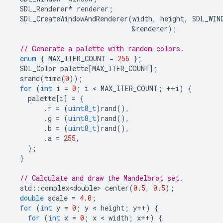
SDL_Renderer
*
renderer
;
SDL_CreateWindowAndRenderer
(
width
,
height
,
SDL_WIN
&
renderer
);
// Generate a palette with random colors.
enum
{
MAX_ITER_COUNT
=
256
};
SDL_Color
palette
[
MAX_ITER_COUNT
];
srand
(
time
(
0
));
for
(
int
i
=
0
;
i
 < 
MAX_ITER_COUNT
;
++
i
)
{
palette
[
i
]
=
{
.
r
=
(
uint8_t
)
rand
(),
.
g
=
(
uint8_t
)
rand
(),
.
b
=
(
uint8_t
)
rand
(),
.
a
=
255
,
};
}
// Calculate and draw the Mandelbrot set.
std
::
complex<double>
center
(
0.5
,
0.5
);
double
scale
=
4.0
;
for
(
int
y
=
0
;
y
 < 
height
;
y
++
)
{
for
(
int
x
=
0
;
x
 < 
width
;
x
++
)
{