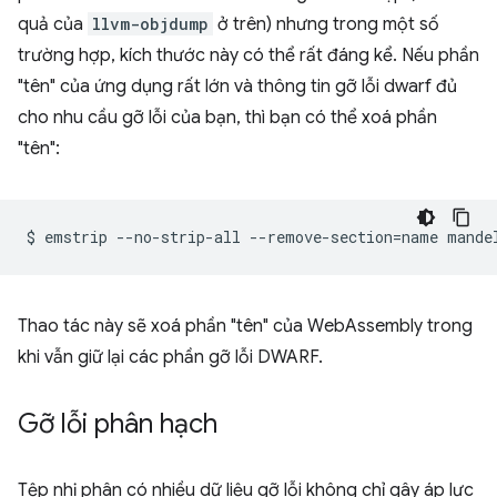
quả của
llvm-objdump
ở trên) nhưng trong một số
trường hợp, kích thước này có thể rất đáng kể. Nếu phần
"tên" của ứng dụng rất lớn và thông tin gỡ lỗi dwarf đủ
cho nhu cầu gỡ lỗi của bạn, thì bạn có thể xoá phần
"tên":
$
emstrip
--no-strip-all
--remove-section
=
name
Thao tác này sẽ xoá phần "tên" của WebAssembly trong
khi vẫn giữ lại các phần gỡ lỗi DWARF.
Gỡ lỗi phân hạch
Tệp nhị phân có nhiều dữ liệu gỡ lỗi không chỉ gây áp lực