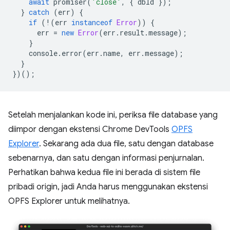
await
promiser
(
'close'
,
{
dbId
});
}
catch
(
err
)
{
if
(
!
(
err
instanceof
Error
))
{
err
=
new
Error
(
err
.
result
.
message
);
}
console
.
error
(
err
.
name
,
err
.
message
);
}
})();
Setelah menjalankan kode ini, periksa file database yang
diimpor dengan ekstensi Chrome DevTools
OPFS
Explorer
. Sekarang ada dua file, satu dengan database
sebenarnya, dan satu dengan informasi penjurnalan.
Perhatikan bahwa kedua file ini berada di sistem file
pribadi origin, jadi Anda harus menggunakan ekstensi
OPFS Explorer untuk melihatnya.