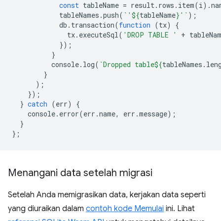
const
tableName
=
result
.
rows
.
item
(
i
).
na
tableNames
.
push
(
`'
${
tableName
}
'`
);
db
.
transaction
(
function
(
tx
)
{
tx
.
executeSql
(
'DROP TABLE '
+
tableNa
});
}
console
.
log
(
`Dropped table
${
tableNames
.
len
}
);
});
}
catch
(
err
)
{
console
.
error
(
err
.
name
,
err
.
message
);
}
};
Menangani data setelah migrasi
Setelah Anda memigrasikan data, kerjakan data seperti
yang diuraikan dalam
contoh kode Memulai
ini. Lihat