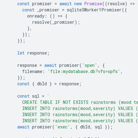
const
promiser
=
await
new
Promise
((
resolve
)
=
>
const
_promiser
=
sqlite3Worker1Promiser
({
onready
:
()
=
>
{
resolve
(
_promiser
);
},
});
});
let
response
;
response
=
await
promiser
(
'open'
,
{
filename
:
'file:mydatabase.db?vfs=opfs'
,
});
const
{
dbId
}
=
response
;
const
sql
=
`
      CREATE TABLE IF NOT EXISTS rainstorms (mood t
      INSERT INTO rainstorms(mood,severity) VALUES 
      INSERT INTO rainstorms(mood,severity) VALUES 
      INSERT INTO rainstorms(mood,severity) VALUES 
await
promiser
(
'exec'
,
{
dbId
,
sql
});