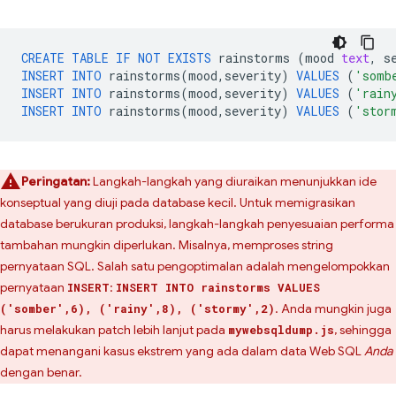
CREATE
TABLE
IF
NOT
EXISTS
rainstorms
(
mood
text
,
s
INSERT
INTO
rainstorms
(
mood
,
severity
)
VALUES
(
'somb
INSERT
INTO
rainstorms
(
mood
,
severity
)
VALUES
(
'rain
INSERT
INTO
rainstorms
(
mood
,
severity
)
VALUES
(
'stor
Peringatan:
Langkah-langkah yang diuraikan menunjukkan ide
konseptual yang diuji pada database kecil. Untuk memigrasikan
database berukuran produksi, langkah-langkah penyesuaian performa
tambahan mungkin diperlukan. Misalnya, memproses string
pernyataan SQL. Salah satu pengoptimalan adalah mengelompokkan
pernyataan
:
INSERT
INSERT INTO rainstorms VALUES
. Anda mungkin juga
('somber',6), ('rainy',8), ('stormy',2)
harus melakukan patch lebih lanjut pada
, sehingga
mywebsqldump.js
dapat menangani kasus ekstrem yang ada dalam data Web SQL
Anda
dengan benar.