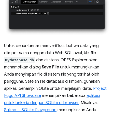
Untuk benar-benar memverifikasi bahwa data yang
diimpor sama dengan data Web SQL awal, klik file
mydatabase.db
dan ekstensi OPFS Explorer akan
menampilkan dialog
Save File
untuk memungkinkan
Anda menyimpan file di sistem file yang terlihat oleh
pengguna. Setelah file database disimpan, gunakan
aplikasi penampil SQLite untuk menjelajahi data.
Project
Fugu API Showcase
menampilkan beberapa
aplikasi
untuk bekerja dengan SQLite di browser
. Misalnya,
Sqlime — SQLite Playground
memungkinkan Anda