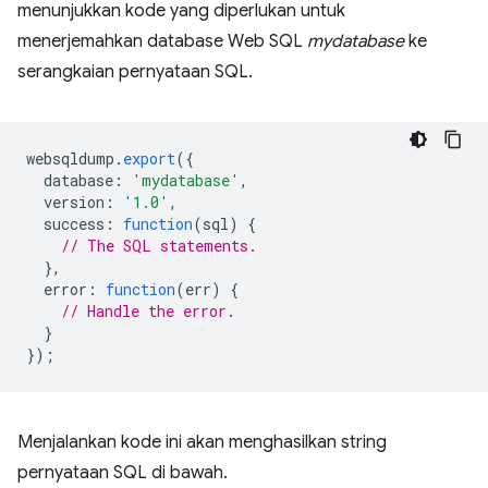
menunjukkan kode yang diperlukan untuk
menerjemahkan database Web SQL
mydatabase
ke
serangkaian pernyataan SQL.
websqldump
.
export
({
database
:
'mydatabase'
,
version
:
'1.0'
,
success
:
function
(
sql
)
{
// The SQL statements.
},
error
:
function
(
err
)
{
// Handle the error.
}
});
Menjalankan kode ini akan menghasilkan string
pernyataan SQL di bawah.