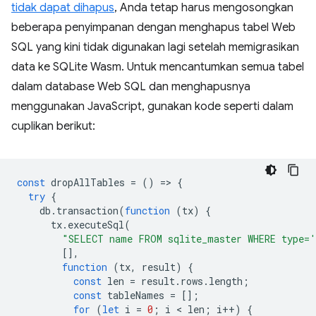
tidak dapat dihapus
, Anda tetap harus mengosongkan
beberapa penyimpanan dengan menghapus tabel Web
SQL yang kini tidak digunakan lagi setelah memigrasikan
data ke SQLite Wasm. Untuk mencantumkan semua tabel
dalam database Web SQL dan menghapusnya
menggunakan JavaScript, gunakan kode seperti dalam
cuplikan berikut:
const
dropAllTables
=
()
=
>
{
try
{
db
.
transaction
(
function
(
tx
)
{
tx
.
executeSql
(
"SELECT name FROM sqlite_master WHERE type='
[],
function
(
tx
,
result
)
{
const
len
=
result
.
rows
.
length
;
const
tableNames
=
[];
for
(
let
i
=
0
;
i
 < 
len
;
i
++
)
{