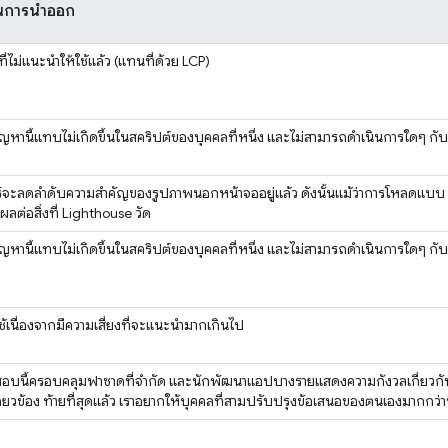
ในการนำออก
ที่ไม่แนะนําให้ใช้แล้ว (แทนที่ด้วย LCP)
ัญหานี้แทบไม่เกิดขึ้นในสคริปต์ของบุคคลที่หนึ่ง และไม่สามารถดำเนินการใดๆ กับ
ร์จะลดลำดับความสำคัญของรูปภาพนอกหน้าจออยู่แล้ว ดังนั้นแม้ว่าการโหลดแบบ L
งผลต่อสิ่งที่ Lighthouse วัด
ัญหานี้แทบไม่เกิดขึ้นในสคริปต์ของบุคคลที่หนึ่ง และไม่สามารถดำเนินการใดๆ กับ
ใช้เนื่องจากมีความเสี่ยงที่จะแนะนำมากเกินไป
อบนี้ครอบคลุมฟาซาดที่จำกัด และนักพัฒนาแอปบางรายแสดงความกังวลเกี่ยวกับ
กี่ยวข้อง ท้ายที่สุดแล้ว เราอยากให้บุคคลที่สามปรับปรุงข้อเสนอของตนเองมากกว่าที