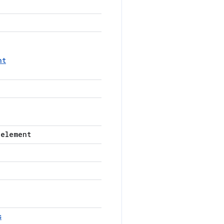
nt
-element
s