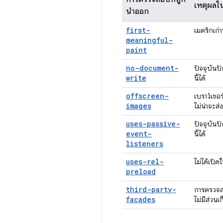
เหตุผล
นำออก
first-
เมตริกเก่า
meaningful-
paint
no-document-
ปัจจุบันป
write
นี้ได้
offscreen-
เบราว์เซอ
images
ไม่น่าจะส่
uses-passive-
ปัจจุบันป
event-
นี้ได้
listeners
uses-rel-
ไม่ได้เปิด
preload
third-party-
การตรวจส
facades
ไม่มีส่วนเ