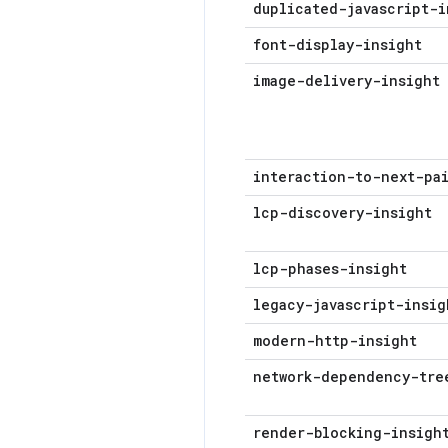
duplicated-javascript-i
font-display-insight
image-delivery-insight
interaction-to-next-pa
lcp-discovery-insight
lcp-phases-insight
legacy-javascript-insig
modern-http-insight
network-dependency-tre
render-blocking-insigh