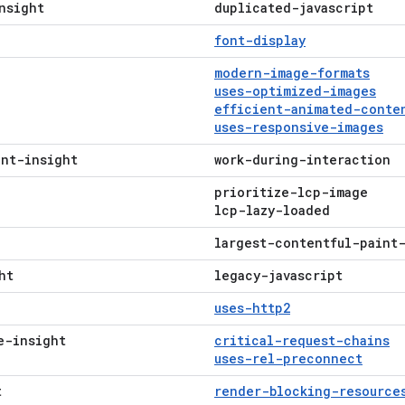
nsight
duplicated-javascript
font-display
modern-image-formats
uses-optimized-images
efficient-animated-conte
uses-responsive-images
int-insight
work-during-interaction
prioritize-lcp-image
lcp-lazy-loaded
largest-contentful-paint
ht
legacy-javascript
uses-http2
e-insight
critical-request-chains
uses-rel-preconnect
t
render-blocking-resource