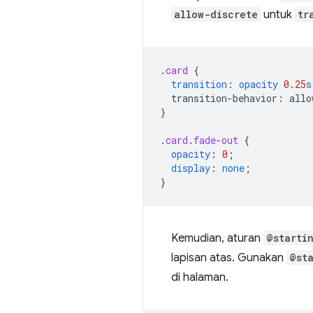
allow-discrete
untuk
tr
.
card
{
transition
:
opacity
0.25
s
transition-behavior
:
allo
}
.
card
.
fade-out
{
opacity
:
0
;
display
:
none
;
}
Kemudian, aturan
@starti
lapisan atas. Gunakan
@st
di halaman.