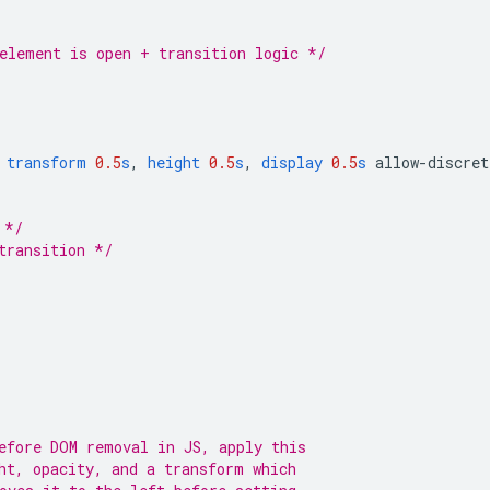
element is open + transition logic */
transform
0.5
s
,
height
0.5
s
,
display
0.5
s
allow-discret
 */
transition */
efore DOM removal in JS, apply this
ht, opacity, and a transform which