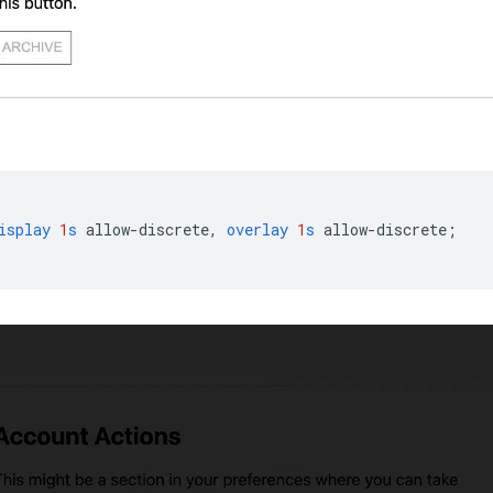
isplay
1
s
allow-discrete
,
overlay
1
s
allow-discrete
;