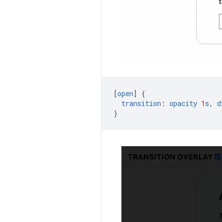
[
open
]
{
transition
:
opacity
1
s
,
d
}