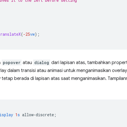
oves it to the left before setting
translateX
(
-25
vw
);
n
popover
atau
dialog
dari lapisan atas, tambahkan proper
rlay dalam transisi atau animasi untuk menganimasikan overla
y tetap berada di lapisan atas saat menganimasikan. Tampilanny
isplay
1
s
allow-discrete
;