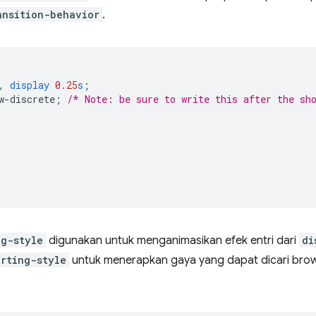
ansition-behavior
.
,
display
0.25
s
;
w-discrete
;
/* Note: be sure to write this after the sh
ng-style
digunakan untuk menganimasikan efek entri dari
di
arting-style
untuk menerapkan gaya yang dapat dicari bro