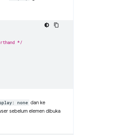
orthand */
splay: none
dan ke
wser sebelum elemen dibuka