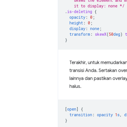
    skews the element and m
    it to display: none */
.
is-deleting
{
opacity
:
0
;
height
:
0
;
display
:
none
;
transform
:
skewX
(
50
deg
)
}
Terakhir, untuk memudarka
transisi Anda. Sertakan ove
lainnya dan pastikan overla
halus.
[
open
]
{
transition
:
opacity
1
s
,
d
}