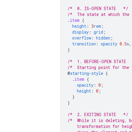
/*  0. IS-OPEN STATE   */
/*  The state at which the 
.
item
{
height
:
3
rem
;
display
:
grid
;
overflow
:
hidden
;
transition
:
opacity
0.5
s
,
}
/*  1. BEFORE-OPEN STATE  
/*  Starting point for the 
@
starting-style
{
.
item
{
opacity
:
0
;
height
:
0
;
}
}
/*  2. EXITING STATE   */
/*  While it is deleting, b
    transformation for heig