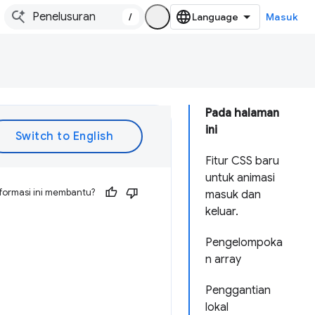
/
Masuk
Pada halaman
ini
Fitur CSS baru
untuk animasi
formasi ini membantu?
masuk dan
keluar.
Pengelompoka
n array
Penggantian
lokal