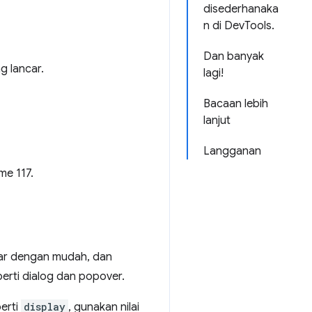
disederhanaka
n di DevTools.
Dan banyak
 lancar.
lagi!
Bacaan lebih
lanjut
Langganan
me 117.
uar dengan mudah, dan
erti dialog dan popover.
perti
display
, gunakan nilai