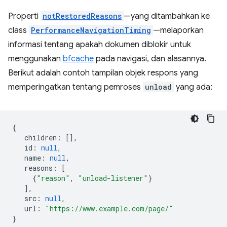
Properti
notRestoredReasons
—yang ditambahkan ke
class
PerformanceNavigationTiming
—melaporkan
informasi tentang apakah dokumen diblokir untuk
menggunakan
bfcache
pada navigasi, dan alasannya.
Berikut adalah contoh tampilan objek respons yang
memperingatkan tentang pemroses
unload
yang ada:
{
children
:
[],
id
:
null
,
name
:
null
,
reasons
:
[
{
"reason"
,
"unload-listener"
}
],
src
:
null
,
url
:
"https://www.example.com/page/"
}