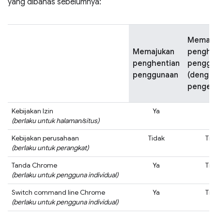
yang dibahas sebelumnya:
Memaju
Memajukan
penghe
penghentian
penggu
penggunaan
(denga
pengecu
Kebijakan Izin
Ya
Y
(berlaku untuk halaman/situs)
Kebijakan perusahaan
Tidak
Tid
(berlaku untuk perangkat)
Tanda Chrome
Ya
Tid
(berlaku untuk pengguna individual)
Switch command line Chrome
Ya
Tid
(berlaku untuk pengguna individual)