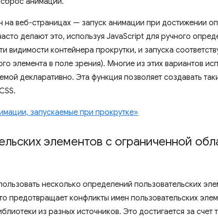
 сброс анимации.
 на веб-страницах — запуск анимации при достижении о
асто делают это, используя JavaScript для ручного опред
ти видимости контейнера прокрутки, и запуска соответс
ого элемента в поле зрения). Многие из этих вариантов и
мой декларативно. Эта функция позволяет создавать так
CSS.
имации, запускаемые при прокрутке»
ельских элементов с ограниченной обл
пользовать несколько определений пользовательских эле
Это предотвращает конфликты имен пользовательских элеме
блиотеки из разных источников. Это достигается за счет т