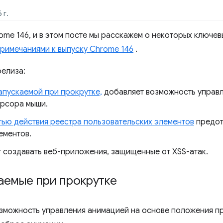
 г.
ome 146, и в этом посте мы расскажем о некоторых ключев
римечаниями к выпуску Chrome 146
.
релиза:
апускаемой при прокрутке,
добавляет возможность управл
урсора мыши.
ью действия реестра пользовательских элементов
предот
ементов.
 создавать веб-приложения, защищенные от XSS-атак.
аемые при прокрутке
зможность управления анимацией на основе положения пр