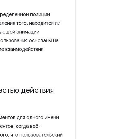
пределенной позиции
еления того, находится ли
твующей анимации
спользования основаны на
ие взаимодействия
астью действия
ментов для одного имени
нтов, когда веб-
ого, что пользовательский