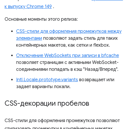
к выпуску Chrome 149
.
Основные моменты этого релиза:
CSS-стили для оформления промежутков между
элементами
позволяют задать стиль для таких
контейнерных макетов, как сетки и flexbox.
Отключение WebSockets при записи в bfcache
позволяет страницам с активными WebSocket-
соединениями попадать в кэш "Назад/Вперед".
Intl.Locale.prototype.variants
возвращает или
задает варианты локали.
CSS-декорации пробелов
CSS-стили для оформления промежутков позволяют
стилизовать промежутки в контейнерных макетах,