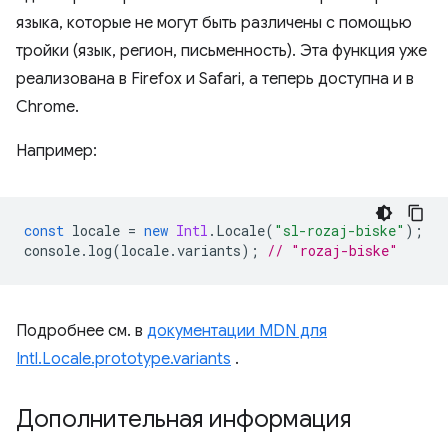
языка, которые не могут быть различены с помощью
тройки (язык, регион, письменность). Эта функция уже
реализована в Firefox и Safari, а теперь доступна и в
Chrome.
Например:
const
locale
=
new
Intl
.
Locale
(
"sl-rozaj-biske"
);
console
.
log
(
locale
.
variants
);
// "rozaj-biske"
Подробнее см. в
документации MDN для
Intl.Locale.prototype.variants
.
Дополнительная информация