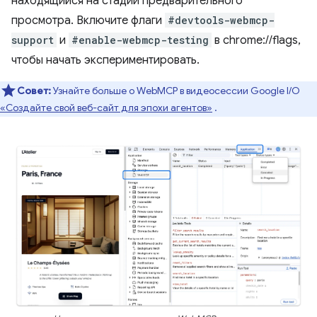
находящийся на стадии предварительного
просмотра. Включите флаги
#devtools-webmcp-
support
и
#enable-webmcp-testing
в chrome://flags,
чтобы начать экспериментировать.
Совет:
Узнайте больше о WebMCP в видеосессии Google I/O
«Создайте свой веб-сайт для эпохи агентов»
.