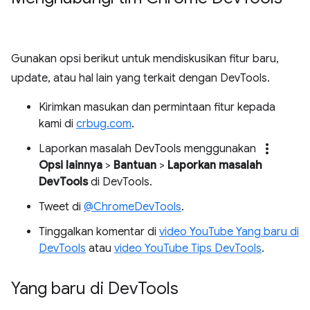
Gunakan opsi berikut untuk mendiskusikan fitur baru,
update, atau hal lain yang terkait dengan DevTools.
Kirimkan masukan dan permintaan fitur kepada
kami di
crbug.com
.
more_vert
Laporkan masalah DevTools menggunakan
Opsi lainnya
>
Bantuan
>
Laporkan masalah
DevTools
di DevTools.
Tweet di
@ChromeDevTools
.
Tinggalkan komentar di
video YouTube Yang baru di
DevTools
atau
video YouTube Tips DevTools
.
Yang baru di Dev
Tools