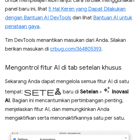
Untuk mempelajari lebih lanjut cara terbaik menggunakan
panel baru ini, lihat
5 Hal Keren yang Dapat Dilakukan
dengan Bantuan AI DevTools
dan lihat
Bantuan AI untuk
penataan gaya
.
Tim DevTools menantikan masukan dari Anda. Silakan
berikan masukan di
crbug.com/364805393
.
Mengontrol fitur AI di tab setelan khusus
Sekarang Anda dapat mengelola semua fitur AI di satu
setelan
tempat:
baru di
Setelan
>
Inovasi
AI
. Bagian ini mencantumkan pertimbangan penting,
menjelaskan fitur AI, dan memungkinkan Anda
mengaktifkan serta menonaktifkannya satu per satu.