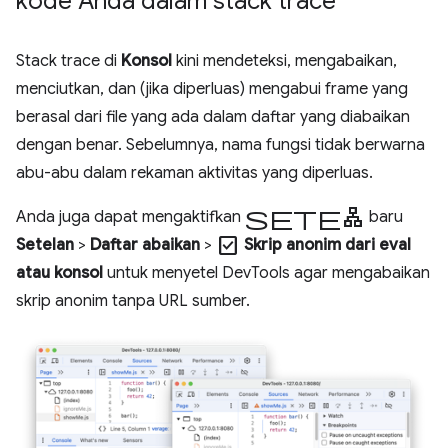
kode Anda dalam stack trace
Stack trace di
Konsol
kini mendeteksi, mengabaikan,
menciutkan, dan (jika diperluas) mengabui frame yang
berasal dari file yang ada dalam daftar yang diabaikan
dengan benar. Sebelumnya, nama fungsi tidak berwarna
abu-abu dalam rekaman aktivitas yang diperluas.
setelan
Anda juga dapat mengaktifkan
baru
check_box
Setelan
>
Daftar abaikan
>
Skrip anonim dari eval
atau konsol
untuk menyetel DevTools agar mengabaikan
skrip anonim tanpa URL sumber.