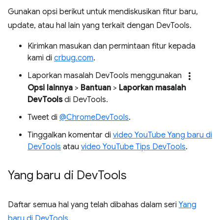
Gunakan opsi berikut untuk mendiskusikan fitur baru,
update, atau hal lain yang terkait dengan DevTools.
Kirimkan masukan dan permintaan fitur kepada
kami di
crbug.com
.
more_vert
Laporkan masalah DevTools menggunakan
Opsi lainnya
>
Bantuan
>
Laporkan masalah
DevTools
di DevTools.
Tweet di
@ChromeDevTools
.
Tinggalkan komentar di
video YouTube Yang baru di
DevTools
atau
video YouTube Tips DevTools
.
Yang baru di Dev
Tools
Daftar semua hal yang telah dibahas dalam seri
Yang
baru di DevTools
.