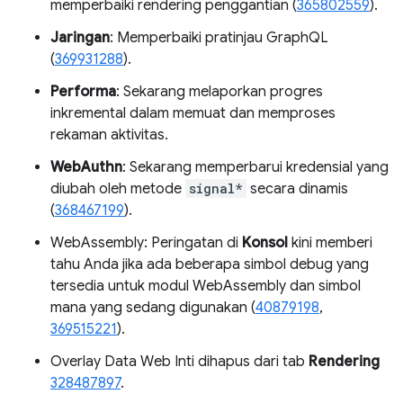
memperbaiki rendering penggantian (
365802559
).
Jaringan
: Memperbaiki pratinjau GraphQL
(
369931288
).
Performa
: Sekarang melaporkan progres
inkremental dalam memuat dan memproses
rekaman aktivitas.
WebAuthn
: Sekarang memperbarui kredensial yang
diubah oleh metode
signal*
secara dinamis
(
368467199
).
WebAssembly: Peringatan di
Konsol
kini memberi
tahu Anda jika ada beberapa simbol debug yang
tersedia untuk modul WebAssembly dan simbol
mana yang sedang digunakan (
40879198
,
369515221
).
Overlay Data Web Inti dihapus dari tab
Rendering
328487897
.