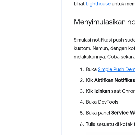
Lihat
Lighthouse
untuk memp
Menyimulasikan no
Simulasi notifikasi push s
kustom. Namun, dengan ko
melakukannya. Coba sekar
Buka
Simple Push De
Klik
Aktifkan Notifikas
Klik
Izinkan
saat Chrom
Buka DevTools.
Buka panel
Service W
Tulis sesuatu di kotak