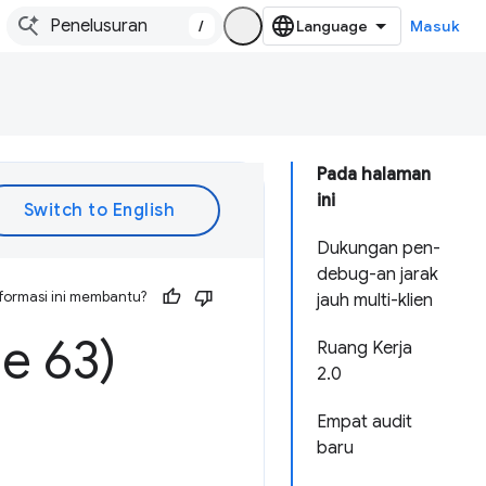
/
Masuk
Pada halaman
ini
Dukungan pen-
debug-an jarak
formasi ini membantu?
jauh multi-klien
e 63)
Ruang Kerja
2.0
Empat audit
baru