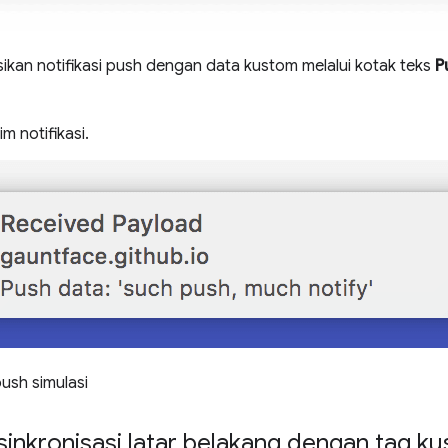
sikan notifikasi push dengan data kustom melalui kotak teks
P
m notifikasi.
 push simulasi
sinkronisasi latar belakang dengan tag k