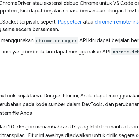
i ChromeDriver atau ekstensi debug Chrome untuk VS Code da
ppeteer, kini dapat berjalan secara bersamaan dengan DevTo
bSocket terpisah, seperti
Puppeteer
atau
chrome-remote-int
g sama secara bersamaan.
ng menggunakan
chrome.debugger
API kini dapat berjalan b
hrome yang berbeda kini dapat menggunakan API
chrome.de
evTools sejak lama. Dengan fitur ini, Anda dapat menggunaka
rubahan pada kode sumber dalam DevTools, dan perubahan 
istem file Anda.
ari 1.0, dengan menambahkan UX yang lebih bermanfaat dan
itranspilasi. Fitur ini awalnya dijadwalkan untuk dirilis seger