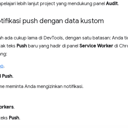
elajari lebih lanjut project yang mendukung panel
Audit
.
tifikasi push dengan data kustom
udah ada cukup lama di DevTools, dengan satu batasan: Anda t
tak teks
Push
baru yang hadir di panel
Service Worker
di Chr
ang:
mo
.
i Push
.
e meminta Anda mengizinkan notifikasi.
orkers
.
 teks
Push
.