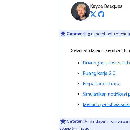
Kayce Basques
Catatan:
Ingin membantu meningka
Selamat datang kembali! Fit
Dukungan proses debug
Ruang kerja 2.0
.
Empat audit baru
.
Simulasikan notifikas
Memicu peristiwa sink
Catatan:
Anda dapat memeriksa v
setiap 6 minggu.