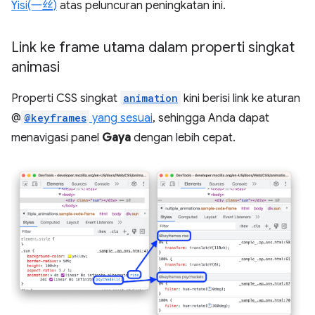
Yisi(一丝)
atas peluncuran peningkatan ini.
Link ke frame utama dalam properti singkat
animasi
Properti CSS singkat
animation
kini berisi link ke aturan
@
@keyframes
yang sesuai
, sehingga Anda dapat
menavigasi panel
Gaya
dengan lebih cepat.