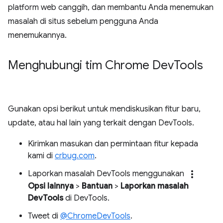
platform web canggih, dan membantu Anda menemukan
masalah di situs sebelum pengguna Anda
menemukannya.
Menghubungi tim Chrome Dev
Tools
Gunakan opsi berikut untuk mendiskusikan fitur baru,
update, atau hal lain yang terkait dengan DevTools.
Kirimkan masukan dan permintaan fitur kepada
kami di
crbug.com
.
more_vert
Laporkan masalah DevTools menggunakan
Opsi lainnya
>
Bantuan
>
Laporkan masalah
DevTools
di DevTools.
Tweet di
@ChromeDevTools
.