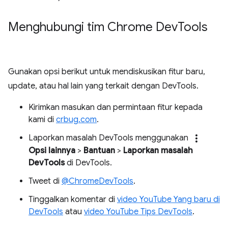
Menghubungi tim Chrome Dev
Tools
Gunakan opsi berikut untuk mendiskusikan fitur baru,
update, atau hal lain yang terkait dengan DevTools.
Kirimkan masukan dan permintaan fitur kepada
kami di
crbug.com
.
more_vert
Laporkan masalah DevTools menggunakan
Opsi lainnya
>
Bantuan
>
Laporkan masalah
DevTools
di DevTools.
Tweet di
@ChromeDevTools
.
Tinggalkan komentar di
video YouTube Yang baru di
DevTools
atau
video YouTube Tips DevTools
.