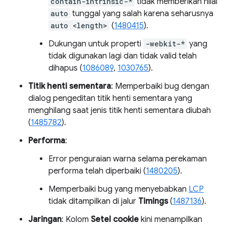
contain-intrinsic-*
tidak memberikan nilai
auto
tunggal yang salah karena seharusnya
auto <length>
(
1480415
).
Dukungan untuk properti
-webkit-*
yang
tidak digunakan lagi dan tidak valid telah
dihapus (
1086089
,
1030765
).
Titik henti sementara
: Memperbaiki bug dengan
dialog pengeditan titik henti sementara yang
menghilang saat jenis titik henti sementara diubah
(
1485782
).
Performa
:
Error penguraian warna selama perekaman
performa telah diperbaiki (
1480205
).
Memperbaiki bug yang menyebabkan
LCP
tidak ditampilkan di jalur
Timings
(
1487136
).
Jaringan
: Kolom
Setel cookie
kini menampilkan