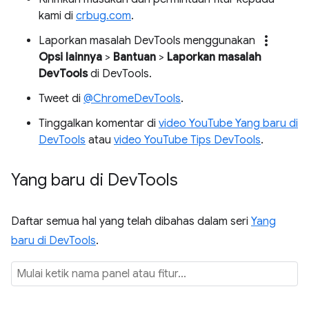
kami di
crbug.com
.
more_vert
Laporkan masalah DevTools menggunakan
Opsi lainnya
>
Bantuan
>
Laporkan masalah
DevTools
di DevTools.
Tweet di
@ChromeDevTools
.
Tinggalkan komentar di
video YouTube Yang baru di
DevTools
atau
video YouTube Tips DevTools
.
Yang baru di Dev
Tools
Daftar semua hal yang telah dibahas dalam seri
Yang
baru di DevTools
.