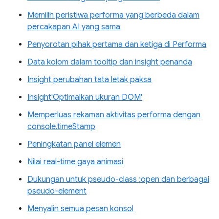
Memilih peristiwa performa yang berbeda dalam
percakapan AI yang sama
Penyorotan pihak pertama dan ketiga di Performa
Data kolom dalam tooltip dan insight penanda
Insight perubahan tata letak paksa
Insight'Optimalkan ukuran DOM'
Memperluas rekaman aktivitas performa dengan
console.timeStamp
Peningkatan panel elemen
Nilai real-time gaya animasi
Dukungan untuk pseudo-class :open dan berbagai
pseudo-element
Menyalin semua pesan konsol