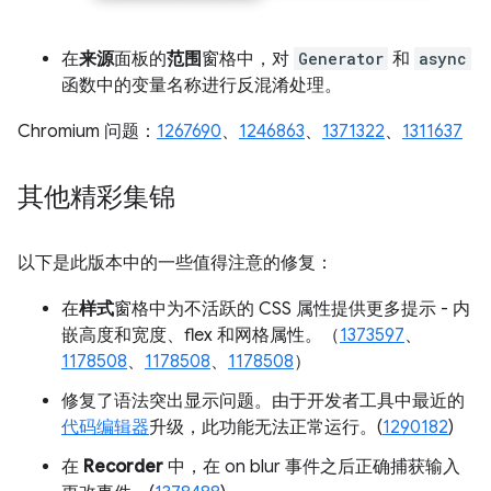
在
来源
面板的
范围
窗格中，对
Generator
和
async
函数中的变量名称进行反混淆处理。
Chromium 问题：
1267690
、
1246863
、
1371322
、
1311637
其他精彩集锦
以下是此版本中的一些值得注意的修复：
在
样式
窗格中为不活跃的 CSS 属性提供更多提示 - 内
嵌高度和宽度、flex 和网格属性。（
1373597
、
1178508
、
1178508
、
1178508
）
修复了语法突出显示问题。由于开发者工具中最近的
代码编辑器
升级，此功能无法正常运行。(
1290182
)
在
Recorder
中，在 on blur 事件之后正确捕获输入