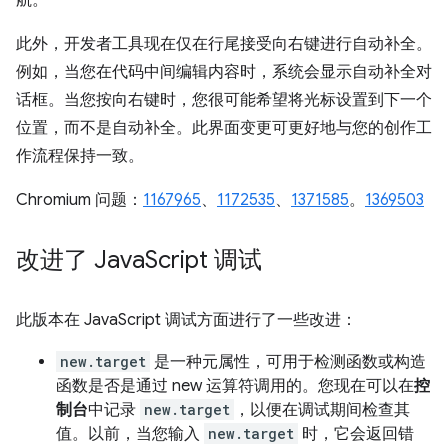
航。
此外，开发者工具现在仅在行尾接受
向右键
进行自动补全。
例如，当您在代码中间编辑内容时，系统会显示自动补全对
话框。当您按
向右键
时，您很可能希望将光标设置到下一个
位置，而不是自动补全。此界面变更可更好地与您的创作工
作流程保持一致。
Chromium 问题：
1167965
、
1172535
、
1371585
。
1369503
改进了 Java
Script 调试
此版本在 JavaScript 调试方面进行了一些改进：
new.target
是一种元属性，可用于检测函数或构造
函数是否是通过 new 运算符调用的。您现在可以在
控
制台
中记录
new.target
，以便在调试期间检查其
值。以前，当您输入
new.target
时，它会返回错