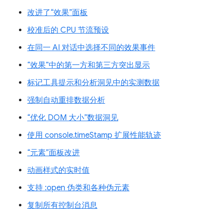
改进了“效果”面板
校准后的 CPU 节流预设
在同一 AI 对话中选择不同的效果事件
“效果”中的第一方和第三方突出显示
标记工具提示和分析洞见中的实测数据
强制自动重排数据分析
“优化 DOM 大小”数据洞见
使用 console.timeStamp 扩展性能轨迹
“元素”面板改进
动画样式的实时值
支持 :open 伪类和各种伪元素
复制所有控制台消息