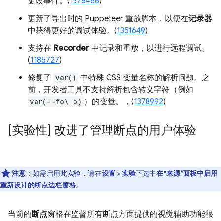
更改事件。(
1378488
)
更新了导出时的 Puppeteer 重放脚本，以便在
记录器
中获得更好的调试体验。(
1351649
)
支持在
Recorder
中记录和重放，以进行远程调试。
(
1185727
)
修复了
var()
中特殊 CSS 变量名称的解析问题。之
前，开发者工具不支持解析包含转义字符（例如
var(--fo\ o)
）的变量。，(
1378992
)
[实验性] 改进了管理断点的用户体验
注意
：如需启用此实验，请在
设置
>
实验
下选中
在“来源”面板中启用
重新设计的断点边栏窗格
。
当前的
断点
窗格在监督所有断点方面提供的视觉辅助功能很