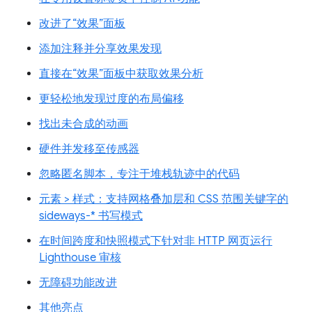
改进了“效果”面板
添加注释并分享效果发现
直接在“效果”面板中获取效果分析
更轻松地发现过度的布局偏移
找出未合成的动画
硬件并发移至传感器
忽略匿名脚本，专注于堆栈轨迹中的代码
元素 > 样式：支持网格叠加层和 CSS 范围关键字的
sideways-* 书写模式
在时间跨度和快照模式下针对非 HTTP 网页运行
Lighthouse 审核
无障碍功能改进
其他亮点