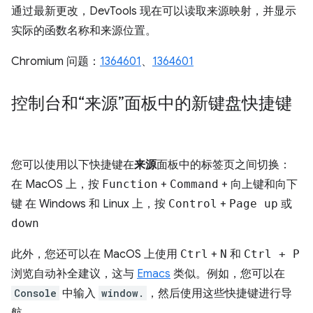
通过最新更改，DevTools 现在可以读取来源映射，并显示
实际的函数名称和来源位置。
Chromium 问题：
1364601
、
1364601
控制台和“来源”面板中的新键盘快捷键
您可以使用以下快捷键在
来源
面板中的标签页之间切换：
在 MacOS 上，按
Function
+
Command
+
向上键
和
向下
键
在 Windows 和 Linux 上，按
Control
+
Page up
或
down
此外，您还可以在 MacOS 上使用
Ctrl
+
N
和
Ctrl + P
浏览自动补全建议，这与
Emacs
类似。例如，您可以在
Console
中输入
window.
，然后使用这些快捷键进行导