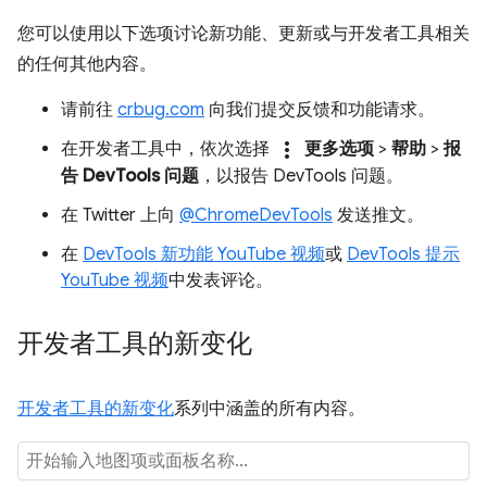
您可以使用以下选项讨论新功能、更新或与开发者工具相关
的任何其他内容。
请前往
crbug.com
向我们提交反馈和功能请求。
more_vert
在开发者工具中，依次选择
更多选项
>
帮助
>
报
告 DevTools 问题
，以报告 DevTools 问题。
在 Twitter 上向
@ChromeDevTools
发送推文。
在
DevTools 新功能 YouTube 视频
或
DevTools 提示
YouTube 视频
中发表评论。
开发者工具的新变化
开发者工具的新变化
系列中涵盖的所有内容。