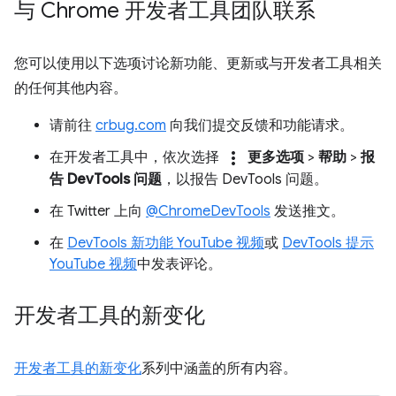
与 Chrome 开发者工具团队联系
您可以使用以下选项讨论新功能、更新或与开发者工具相关
的任何其他内容。
请前往
crbug.com
向我们提交反馈和功能请求。
more_vert
在开发者工具中，依次选择
更多选项
>
帮助
>
报
告 DevTools 问题
，以报告 DevTools 问题。
在 Twitter 上向
@ChromeDevTools
发送推文。
在
DevTools 新功能 YouTube 视频
或
DevTools 提示
YouTube 视频
中发表评论。
开发者工具的新变化
开发者工具的新变化
系列中涵盖的所有内容。