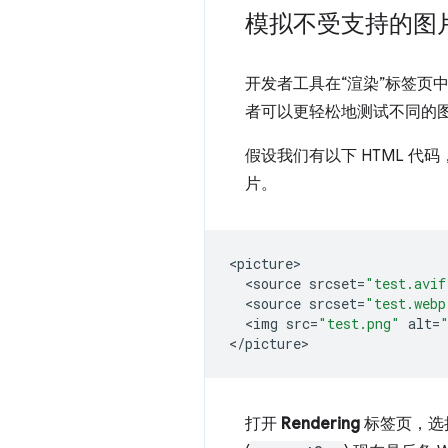
模拟不受支持的图
开发者工具在“渲染”标签页中
者可以更轻松地测试不同的
假设我们有以下 HTML 代码
片。
<
picture
<
source
srcset
=
"test.avif
<
source
srcset
=
"test.webp
<
img
src
=
"test.png"
alt
=
<
/picture
打开
Rendering
标签页，选择“