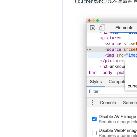
(
currentSrc
) 现在是后备 